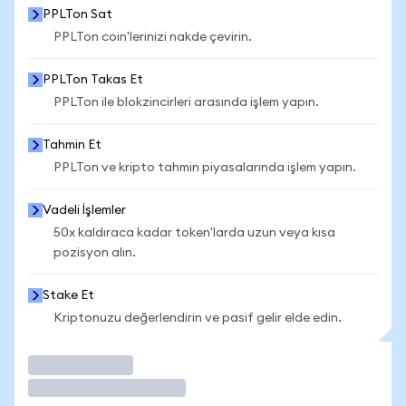
PPLTon Sat
PPLTon coin'lerinizi nakde çevirin.
PPLTon Takas Et
PPLTon ile blokzincirleri arasında işlem yapın.
Tahmin Et
PPLTon ve kripto tahmin piyasalarında işlem yapın.
Vadeli İşlemler
50x kaldıraca kadar token'larda uzun veya kısa
pozisyon alın.
Stake Et
Kriptonuzu değerlendirin ve pasif gelir elde edin.
İşlem Yap