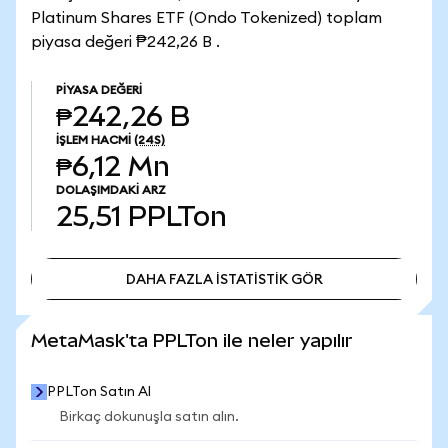
Platinum Shares ETF (Ondo Tokenized) toplam
piyasa değeri ₱242,26 B .
PIYASA DEĞERI
₱242,26 B
İŞLEM HACMI
(24S)
₱6,12 Mn
DOLAŞIMDAKI ARZ
25,51
PPLTon
DAHA FAZLA İSTATİSTİK GÖR
DAHA FAZLA İSTATİSTİK GÖR
MetaMask'ta PPLTon ile neler yapılır
PPLTon Satın Al
Birkaç dokunuşla satın alın.