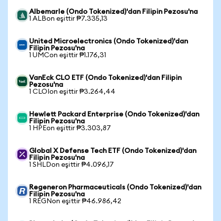
Albemarle (Ondo Tokenized)'dan Filipin Pezosu'na
1 ALBon eşittir ₱7.335,13
United Microelectronics (Ondo Tokenized)'dan
Filipin Pezosu'na
1 UMCon eşittir ₱1.176,31
VanEck CLO ETF (Ondo Tokenized)'dan Filipin
Pezosu'na
1 CLOIon eşittir ₱3.264,44
Hewlett Packard Enterprise (Ondo Tokenized)'dan
Filipin Pezosu'na
1 HPEon eşittir ₱3.303,87
Global X Defense Tech ETF (Ondo Tokenized)'dan
Filipin Pezosu'na
1 SHLDon eşittir ₱4.096,17
Regeneron Pharmaceuticals (Ondo Tokenized)'dan
Filipin Pezosu'na
1 REGNon eşittir ₱46.986,42