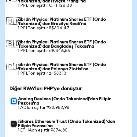
Tokenized)'dan İsviçre Frangı'na
1 PPLTon eşittir CHF 126,38
abrdn Physical Platinum Shares ETF (Ondo
🇧🇷
Tokenized)'dan Brezilya Reali'na
1 PPLTon eşittir R$804,47
abrdn Physical Platinum Shares ETF (Ondo
🇧🇩
Tokenized)'dan Bangladeş Takası'na
1 PPLTon eşittir ৳19.346,55
abrdn Physical Platinum Shares ETF (Ondo
🇵🇱
Tokenized)'dan Polonya Zlotisi'na
1 PPLTon eşittir zł 583,13
Diğer RWA'ları PHP'ye dönüştür
Analog Devices (Ondo Tokenized)'dan Filipin
Pezosu'na
1 ADIon eşittir ₱22.952,98
iShares Ethereum Trust (Ondo Tokenized) 'dan
Filipin Pezosu'na
1 ETHAon eşittir ₱874,80