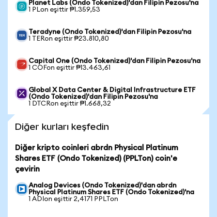
Planet Labs (Ondo Tokenized)'dan Filipin Pezosu'na
1 PLon eşittir ₱1.359,53
Teradyne (Ondo Tokenized)'dan Filipin Pezosu'na
1 TERon eşittir ₱23.810,80
Capital One (Ondo Tokenized)'dan Filipin Pezosu'na
1 COFon eşittir ₱13.463,61
Global X Data Center & Digital Infrastructure ETF
(Ondo Tokenized)'dan Filipin Pezosu'na
1 DTCRon eşittir ₱1.668,32
Diğer kurları keşfedin
Diğer kripto coinleri abrdn Physical Platinum
Shares ETF (Ondo Tokenized) (PPLTon) coin'e
çevirin
Analog Devices (Ondo Tokenized)'dan abrdn
Physical Platinum Shares ETF (Ondo Tokenized)'na
1 ADIon eşittir 2,4171 PPLTon