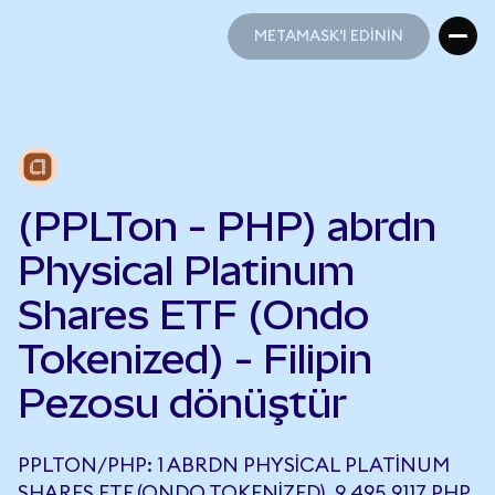
METAMASK'I EDİNİN
METAMASK'I EDİNİN
(PPLTon - PHP) abrdn
Physical Platinum
Shares ETF (Ondo
Tokenized) - Filipin
Pezosu dönüştür
PPLTON/PHP: 1 ABRDN PHYSICAL PLATINUM
SHARES ETF (ONDO TOKENIZED), 9.495,9117 PHP