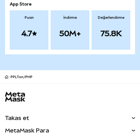
App Store
Puan
İndirme
Değerlendirme
4.7
50M+
75.8K
PPLTon/PHP
MetaMask site alt bilgisi
Takas et
Takas İşlemleri
MetaMask Para
Tahmin Et
YENİ
Kripto Al