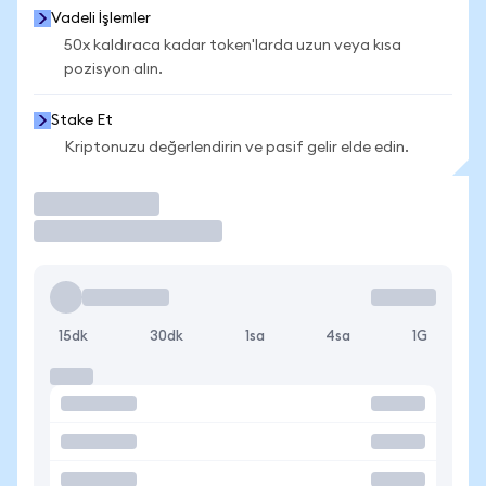
Vadeli İşlemler
50x kaldıraca kadar token'larda uzun veya kısa
pozisyon alın.
Stake Et
Kriptonuzu değerlendirin ve pasif gelir elde edin.
İşlem Yap
15dk
30dk
1sa
4sa
1G