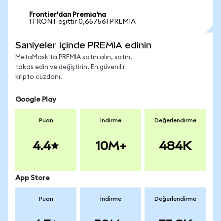
Frontier'dan Premia'na
1 FRONT eşittir 0,657561 PREMIA
Saniyeler içinde PREMIA edinin
MetaMask'ta PREMIA satın alın, satın,
takas edin ve değiştirin. En güvenilir
kripto cüzdanı.
Google Play
Puan
İndirme
Değerlendirme
4.4
10M+
484K
App Store
Puan
İndirme
Değerlendirme