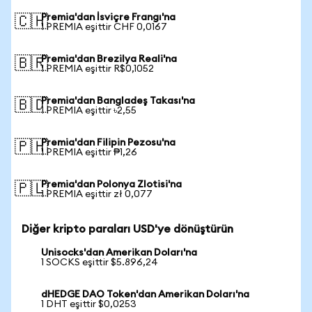
Premia'dan İsviçre Frangı'na
🇨🇭
1 PREMIA eşittir CHF 0,0167
Premia'dan Brezilya Reali'na
🇧🇷
1 PREMIA eşittir R$0,1052
Premia'dan Bangladeş Takası'na
🇧🇩
1 PREMIA eşittir ৳2,55
Premia'dan Filipin Pezosu'na
🇵🇭
1 PREMIA eşittir ₱1,26
Premia'dan Polonya Zlotisi'na
🇵🇱
1 PREMIA eşittir zł 0,077
Diğer kripto paraları USD'ye dönüştürün
Unisocks'dan Amerikan Doları'na
1 SOCKS eşittir $5.896,24
dHEDGE DAO Token'dan Amerikan Doları'na
1 DHT eşittir $0,0253