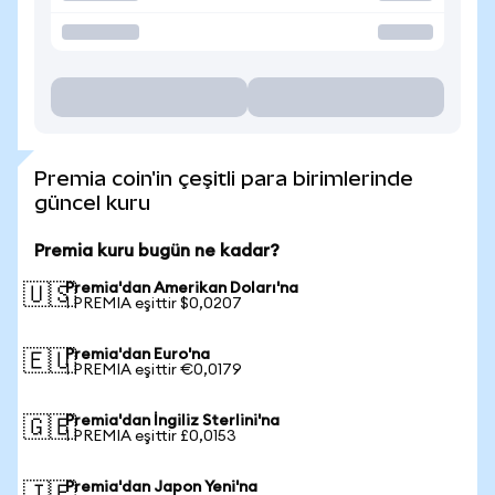
Premia coin'in çeşitli para birimlerinde
güncel kuru
Premia kuru bugün ne kadar?
Premia'dan Amerikan Doları'na
🇺🇸
1 PREMIA eşittir $0,0207
Premia'dan Euro'na
🇪🇺
1 PREMIA eşittir €0,0179
Premia'dan İngiliz Sterlini'na
🇬🇧
1 PREMIA eşittir £0,0153
Premia'dan Japon Yeni'na