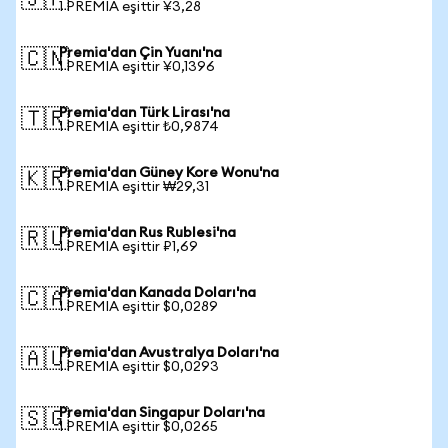
🇯🇵
1 PREMIA eşittir ¥3,28
Premia'dan Çin Yuanı'na
🇨🇳
1 PREMIA eşittir ¥0,1396
Premia'dan Türk Lirası'na
🇹🇷
1 PREMIA eşittir ₺0,9874
Premia'dan Güney Kore Wonu'na
🇰🇷
1 PREMIA eşittir ₩29,31
Premia'dan Rus Rublesi'na
🇷🇺
1 PREMIA eşittir ₽1,69
Premia'dan Kanada Doları'na
🇨🇦
1 PREMIA eşittir $0,0289
Premia'dan Avustralya Doları'na
🇦🇺
1 PREMIA eşittir $0,0293
Premia'dan Singapur Doları'na
🇸🇬
1 PREMIA eşittir $0,0265