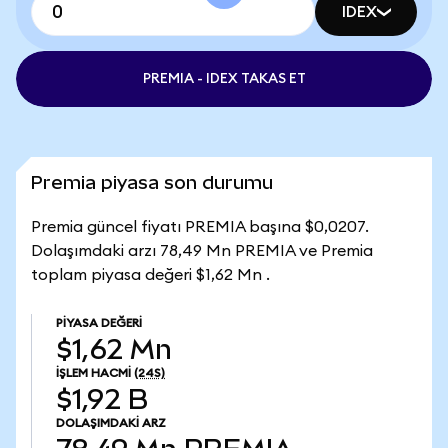
IDEX
PREMIA - IDEX TAKAS ET
Premia piyasa son durumu
Premia güncel fiyatı PREMIA başına $0,0207.
Dolaşımdaki arzı 78,49 Mn PREMIA ve Premia
toplam piyasa değeri $1,62 Mn .
PIYASA DEĞERI
$1,62 Mn
İŞLEM HACMI
(24S)
$1,92 B
DOLAŞIMDAKI ARZ