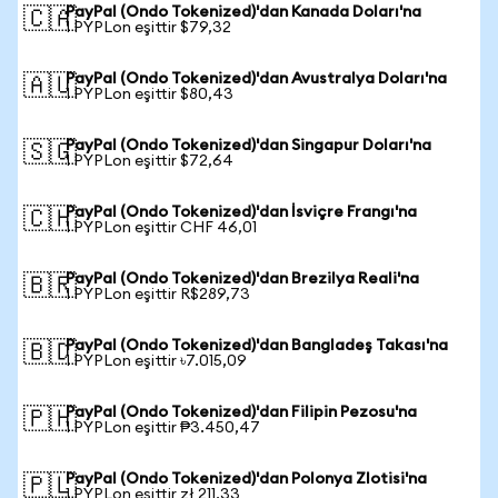
PayPal (Ondo Tokenized)'dan Kanada Doları'na
🇨🇦
1 PYPLon eşittir $79,32
PayPal (Ondo Tokenized)'dan Avustralya Doları'na
🇦🇺
1 PYPLon eşittir $80,43
PayPal (Ondo Tokenized)'dan Singapur Doları'na
🇸🇬
1 PYPLon eşittir $72,64
PayPal (Ondo Tokenized)'dan İsviçre Frangı'na
🇨🇭
1 PYPLon eşittir CHF 46,01
PayPal (Ondo Tokenized)'dan Brezilya Reali'na
🇧🇷
1 PYPLon eşittir R$289,73
PayPal (Ondo Tokenized)'dan Bangladeş Takası'na
🇧🇩
1 PYPLon eşittir ৳7.015,09
PayPal (Ondo Tokenized)'dan Filipin Pezosu'na
🇵🇭
1 PYPLon eşittir ₱3.450,47
PayPal (Ondo Tokenized)'dan Polonya Zlotisi'na
🇵🇱
1 PYPLon eşittir zł 211,33