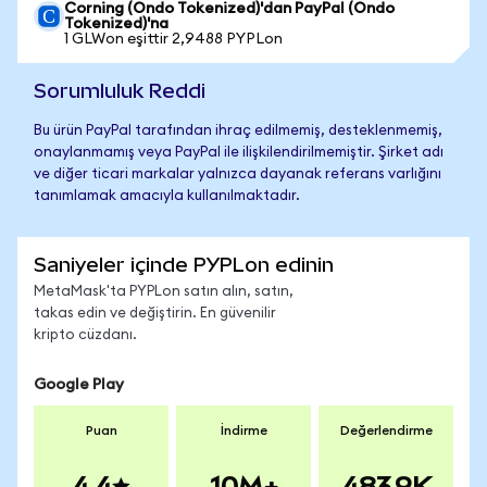
Corning (Ondo Tokenized)'dan PayPal (Ondo
Tokenized)'na
1 GLWon eşittir 2,9488 PYPLon
Sorumluluk Reddi
Bu ürün PayPal tarafından ihraç edilmemiş, desteklenmemiş,
onaylanmamış veya PayPal ile ilişkilendirilmemiştir. Şirket adı
ve diğer ticari markalar yalnızca dayanak referans varlığını
tanımlamak amacıyla kullanılmaktadır.
Saniyeler içinde PYPLon edinin
MetaMask'ta PYPLon satın alın, satın,
takas edin ve değiştirin. En güvenilir
kripto cüzdanı.
Google Play
Puan
İndirme
Değerlendirme
4.4
10M+
483.9K