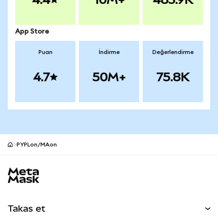
App Store
Puan
İndirme
Değerlendirme
4.7
50M+
75.8K
PYPLon/MAon
MetaMask site alt bilgisi
Takas et