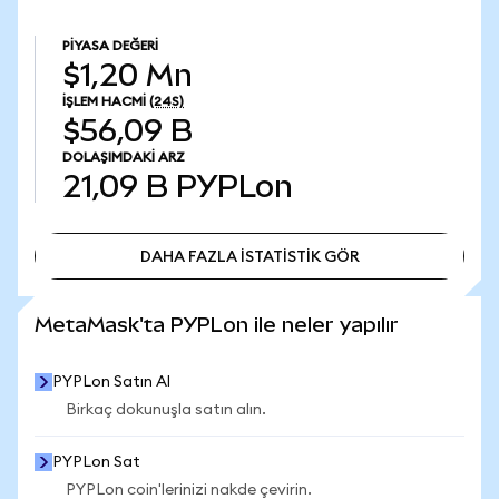
PIYASA DEĞERI
$1,20 Mn
İŞLEM HACMI
(24S)
$56,09 B
DOLAŞIMDAKI ARZ
21,09 B
PYPLon
DAHA FAZLA İSTATİSTİK GÖR
DAHA FAZLA İSTATİSTİK GÖR
MetaMask'ta PYPLon ile neler yapılır
PYPLon Satın Al
Birkaç dokunuşla satın alın.
PYPLon Sat
PYPLon coin'lerinizi nakde çevirin.