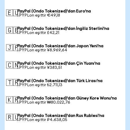
PayPal (Ondo Tokenized)'dan Euro'na
🇪🇺
1 PYPLon eşittir €49,18
PayPal (Ondo Tokenized)'dan İngiliz Sterlini'na
🇬🇧
1 PYPLon eşittir £42,21
PayPal (Ondo Tokenized)'dan Japon Yeni'na
🇯🇵
1 PYPLon eşittir ¥8.969,64
PayPal (Ondo Tokenized)'dan Çin Yuanı'na
🇨🇳
1 PYPLon eşittir ¥383,51
PayPal (Ondo Tokenized)'dan Türk Lirası'na
🇹🇷
1 PYPLon eşittir ₺2.711,13
PayPal (Ondo Tokenized)'dan Güney Kore Wonu'na
🇰🇷
1 PYPLon eşittir ₩80.022,76
PayPal (Ondo Tokenized)'dan Rus Rublesi'na
🇷🇺
1 PYPLon eşittir ₽4.638,05