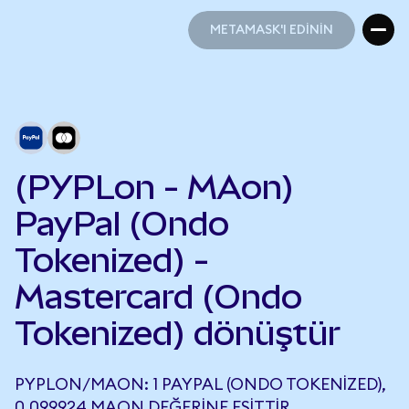
METAMASK'I EDİNİN
METAMASK'I EDİNİN
(PYPLon - MAon)
PayPal (Ondo
Tokenized) -
Mastercard (Ondo
Tokenized) dönüştür
PYPLON/MAON: 1 PAYPAL (ONDO TOKENIZED),
0,099924 MAON DEĞERINE EŞITTIR