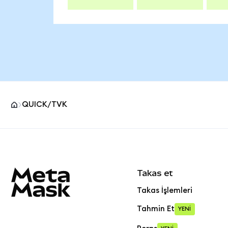
QUICK/TVK
MetaMask site alt bilgisi
Takas et
Takas İşlemleri
Tahmin Et
YENİ