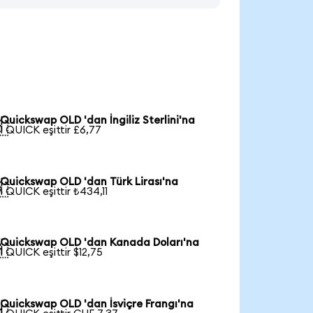
Quickswap OLD 'dan İngiliz Sterlini'na

1 QUICK eşittir £6,77
Quickswap OLD 'dan Türk Lirası'na

1 QUICK eşittir ₺434,11
Quickswap OLD 'dan Kanada Doları'na

1 QUICK eşittir $12,75
Quickswap OLD 'dan İsviçre Frangı'na
