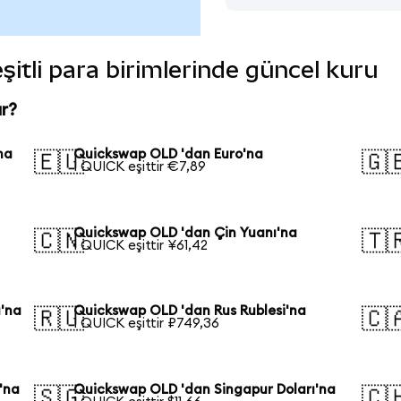
itli para birimlerinde güncel kuru
r?
na
Quickswap OLD 'dan Euro'na
🇪🇺
🇬
1 QUICK eşittir €7,89
Quickswap OLD 'dan Çin Yuanı'na
🇨🇳
🇹
1 QUICK eşittir ¥61,42
'na
Quickswap OLD 'dan Rus Rublesi'na
🇷🇺
🇨
1 QUICK eşittir ₽749,36
'na
Quickswap OLD 'dan Singapur Doları'na
🇸🇬
🇨