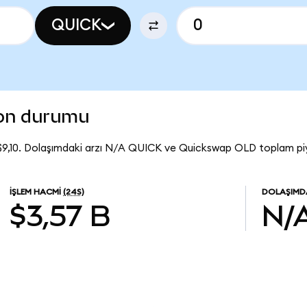
QUICK
son durumu
9,10. Dolaşımdaki arzı N/A QUICK ve Quickswap OLD toplam piy
İŞLEM HACMI
(24S)
DOLAŞIMD
$3,57 B
N/