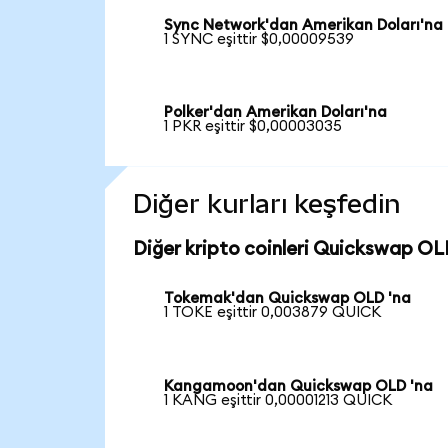
Sync Network'dan Amerikan Doları'na
1 SYNC eşittir $0,00009539
Polker'dan Amerikan Doları'na
1 PKR eşittir $0,00003035
Diğer kurları keşfedin
Diğer kripto coinleri Quickswap OLD
Tokemak'dan Quickswap OLD 'na
1 TOKE eşittir 0,003879 QUICK
Kangamoon'dan Quickswap OLD 'na
1 KANG eşittir 0,00001213 QUICK