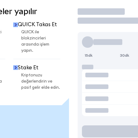
er yapılır
İşlem Yap
QUICK Takas Et
i
QUICK ile
blokzincirleri
arasında işlem
yapın.
15dk
30dk
Stake Et
Kriptonuzu
a
değerlendirin ve
pasif gelir elde edin.