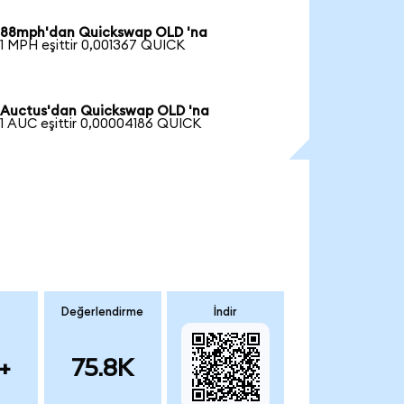
88mph'dan Quickswap OLD 'na
1 MPH eşittir 0,001367 QUICK
Auctus'dan Quickswap OLD 'na
1 AUC eşittir 0,00004186 QUICK
Değerlendirme
İndir
+
75.8K