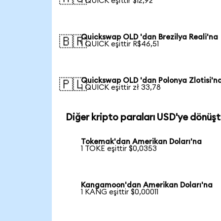
1 QUICK eşittir $12,92
Quickswap OLD 'dan Brezilya Reali'na
🇧🇷
1 QUICK eşittir R$46,51
Quickswap OLD 'dan Polonya Zlotisi'n
🇵🇱
1 QUICK eşittir zł 33,78
Diğer kripto paraları USD'ye dönüşt
Tokemak'dan Amerikan Doları'na
1 TOKE eşittir $0,0353
Kangamoon'dan Amerikan Doları'na
1 KANG eşittir $0,00011