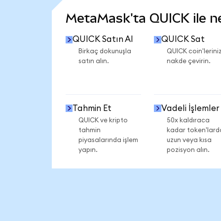
MetaMask'ta QUICK ile nel
QUICK Satın Al
QUICK Sat
Birkaç dokunuşla
QUICK coin'leriniz
satın alın.
nakde çevirin.
Tahmin Et
Vadeli İşlemler
QUICK ve kripto
50x kaldıraca
tahmin
kadar token'lard
piyasalarında işlem
uzun veya kısa
yapın.
pozisyon alın.