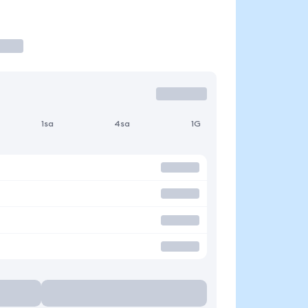
1sa
4sa
1G