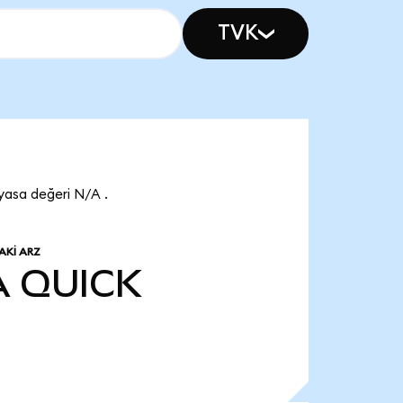
TVK
asa değeri N/A .
AKI ARZ
A
QUICK