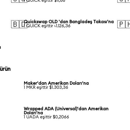
1 QUICK eşittir $11,66
Quickswap OLD 'dan Bangladeş Takası'na
🇧🇩
🇵
1 QUICK eşittir ৳1.126,36
a
ürün
Maker'dan Amerikan Doları'na
1 MKR eşittir $1.303,36
Wrapped ADA (Universal)'dan Amerikan
Doları'na
1 UADA eşittir $0,2066