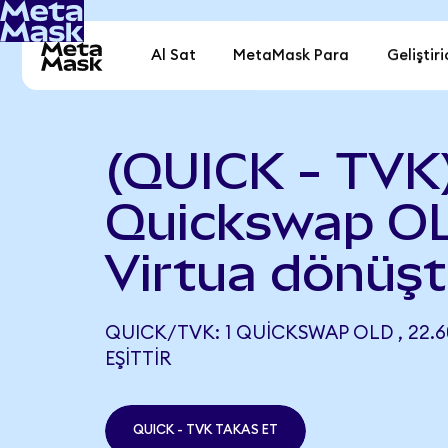
Al Sat
MetaMask Para
Geliştiri
(QUICK - TVK
Quickswap O
Virtua dönüşt
QUICK/TVK: 1 QUICKSWAP OLD , 22.6
EŞITTIR
QUICK - TVK TAKAS ET