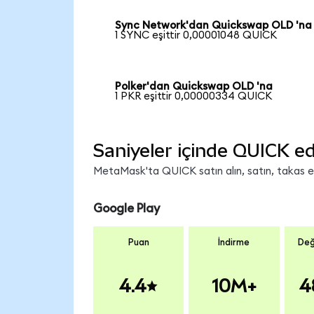
Sync Network'dan Quickswap OLD 'na
1 SYNC eşittir 0,00001048 QUICK
Polker'dan Quickswap OLD 'na
1 PKR eşittir 0,00000334 QUICK
Saniyeler içinde QUICK ed
MetaMask'ta QUICK satın alın, satın, takas edi
Google Play
Puan
İndirme
Değ
4.4
10M+
4