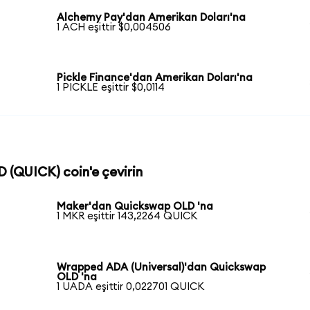
Alchemy Pay'dan Amerikan Doları'na
1 ACH eşittir $0,004506
Pickle Finance'dan Amerikan Doları'na
1 PICKLE eşittir $0,0114
 (QUICK) coin'e çevirin
Maker'dan Quickswap OLD 'na
1 MKR eşittir 143,2264 QUICK
Wrapped ADA (Universal)'dan Quickswap
OLD 'na
1 UADA eşittir 0,022701 QUICK