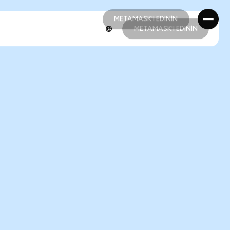
METAMASK'I EDİNİN
METAMASK'I EDİNİN
METAMASK'I EDİNİN
METAMASK'I EDİNİN