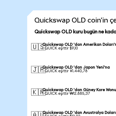
Quickswap OLD coin'in çeş
Quickswap OLD kuru bugün ne kada
Quickswap OLD 'dan Amerikan Doları'
🇺🇸
1 QUICK eşittir $9,10
Quickswap OLD 'dan Japon Yeni'na
🇯🇵
1 QUICK eşittir ¥1.440,78
Quickswap OLD 'dan Güney Kore Wonu
🇰🇷
1 QUICK eşittir ₩12.885,37
Quickswap OLD 'dan Avustralya Doları
🇦🇺