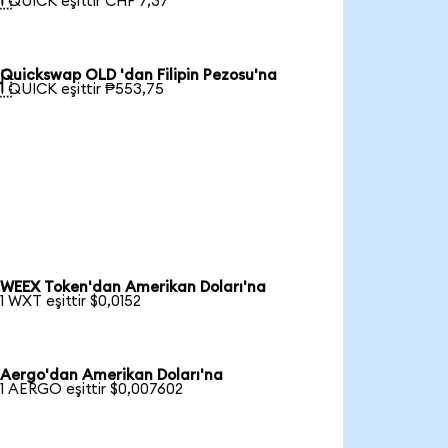
1 QUICK eşittir CHF 7,37
Quickswap OLD 'dan Filipin Pezosu'na

1 QUICK eşittir ₱553,75
WEEX Token'dan Amerikan Doları'na
1 WXT eşittir $0,0152
Aergo'dan Amerikan Doları'na
1 AERGO eşittir $0,007602