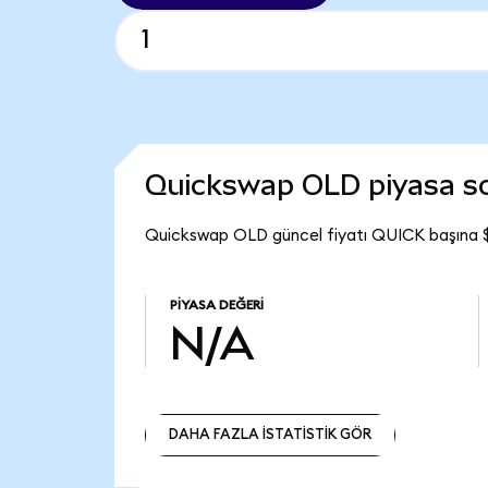
Quickswap OLD piyasa 
Quickswap OLD güncel fiyatı QUICK başına $
PIYASA DEĞERI
N/A
DAHA FAZLA İSTATİSTİK GÖR
DAHA FAZLA İSTATİSTİK GÖR