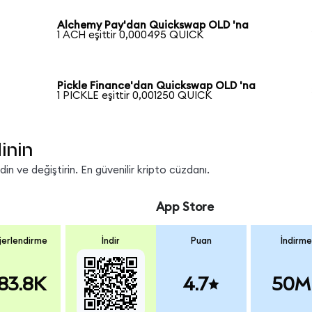
Alchemy Pay'dan Quickswap OLD 'na
1 ACH eşittir 0,000495 QUICK
Pickle Finance'dan Quickswap OLD 'na
1 PICKLE eşittir 0,001250 QUICK
inin
n ve değiştirin. En güvenilir kripto cüzdanı.
App Store
erlendirme
İndir
Puan
İndirme
83.8K
4.7
50M