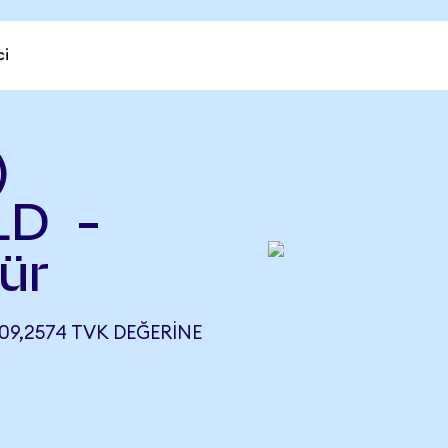
ci
)
LD -
ür
09,2574 TVK DEĞERINE