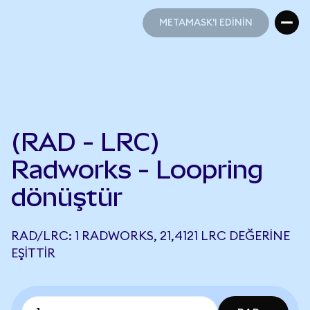
METAMASK'I EDİNİN
METAMASK'I EDİNİN
(RAD - LRC)
Radworks - Loopring
dönüştür
RAD/LRC: 1 RADWORKS, 21,4121 LRC DEĞERINE
EŞITTIR