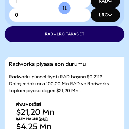
RAD
LRC
RAD - LRC TAKAS ET
Radworks piyasa son durumu
Radworks güncel fiyatı RAD başına $0,2119.
Dolaşımdaki arzı 100,00 Mn RAD ve Radworks
toplam piyasa değeri $21,20 Mn .
PIYASA DEĞERI
$21,20 Mn
İŞLEM HACMI
(24S)
$4,25 Mn