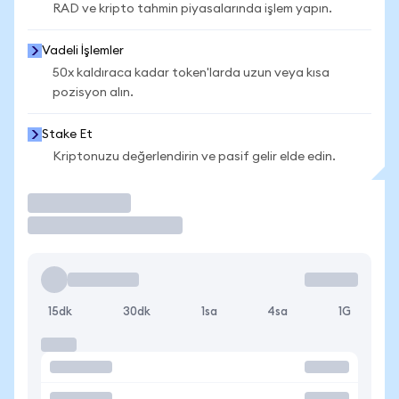
RAD ve kripto tahmin piyasalarında işlem yapın.
Vadeli İşlemler
50x kaldıraca kadar token'larda uzun veya kısa
pozisyon alın.
Stake Et
Kriptonuzu değerlendirin ve pasif gelir elde edin.
İşlem Yap
15dk
30dk
1sa
4sa
1G