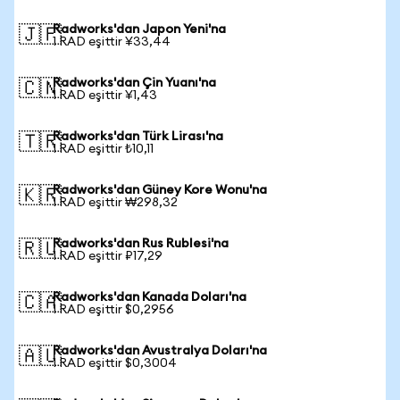
Radworks'dan Japon Yeni'na
🇯🇵
1 RAD eşittir ¥33,44
Radworks'dan Çin Yuanı'na
🇨🇳
1 RAD eşittir ¥1,43
Radworks'dan Türk Lirası'na
🇹🇷
1 RAD eşittir ₺10,11
Radworks'dan Güney Kore Wonu'na
🇰🇷
1 RAD eşittir ₩298,32
Radworks'dan Rus Rublesi'na
🇷🇺
1 RAD eşittir ₽17,29
Radworks'dan Kanada Doları'na
🇨🇦
1 RAD eşittir $0,2956
Radworks'dan Avustralya Doları'na
🇦🇺
1 RAD eşittir $0,3004