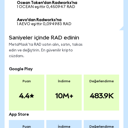
Ocean Token'dan Radworks'na
1 OCEAN eşittir 0,450947 RAD
Aevo'dan Radworks'na
1 AEVO eşittir 0,094983 RAD
Saniyeler içinde RAD edinin
MetaMask'ta RAD satın alın, satın, takas
edin ve değiştirin. En güvenilir kripto
cüzdanı.
Google Play
Puan
İndirme
Değerlendirme
4.4
10M+
483.9K
App Store
Puan
İndirme
Değerlendirme