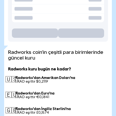
Radworks coin'in çeşitli para birimlerinde
güncel kuru
Radworks kuru bugün ne kadar?
Radworks'dan Amerikan Doları'na
🇺🇸
1 RAD eşittir $0,2119
Radworks'dan Euro'na
🇪🇺
1 RAD eşittir €0,1841
Radworks'dan İngiliz Sterlini'na
🇬🇧
1 RAD eşittir £0,1574