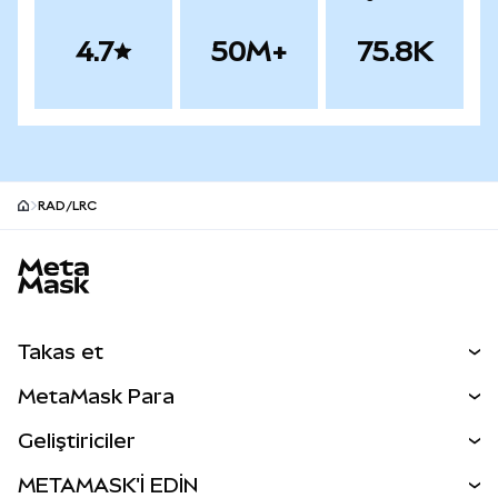
4.7
50M+
75.8K
RAD/LRC
MetaMask site alt bilgisi
Takas et
Takas İşlemleri
MetaMask Para
Tahmin Et
YENİ
Kripto Al
Geliştiriciler
Perps
YENİ
MetaMask Kart
Dökümantasyon
METAMASK'İ EDİN
RWA'lar