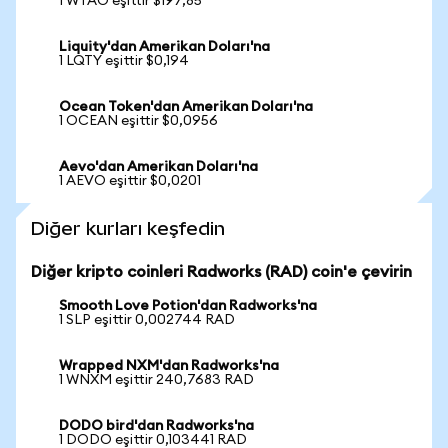
1 WTAO eşittir $197,85
Liquity'dan Amerikan Doları'na
1 LQTY eşittir $0,194
Ocean Token'dan Amerikan Doları'na
1 OCEAN eşittir $0,0956
Aevo'dan Amerikan Doları'na
1 AEVO eşittir $0,0201
Diğer kurları keşfedin
Diğer kripto coinleri Radworks (RAD) coin'e çevirin
Smooth Love Potion'dan Radworks'na
1 SLP eşittir 0,002744 RAD
Wrapped NXM'dan Radworks'na
1 WNXM eşittir 240,7683 RAD
DODO bird'dan Radworks'na
1 DODO eşittir 0,103441 RAD