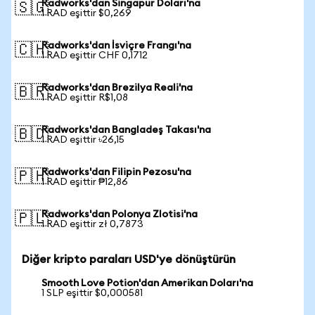
Radworks'dan Singapur Doları'na
🇸🇬
1 RAD eşittir $0,269
Radworks'dan İsviçre Frangı'na
🇨🇭
1 RAD eşittir CHF 0,1712
Radworks'dan Brezilya Reali'na
🇧🇷
1 RAD eşittir R$1,08
Radworks'dan Bangladeş Takası'na
🇧🇩
1 RAD eşittir ৳26,15
Radworks'dan Filipin Pezosu'na
🇵🇭
1 RAD eşittir ₱12,86
Radworks'dan Polonya Zlotisi'na
🇵🇱
1 RAD eşittir zł 0,7873
Diğer kripto paraları USD'ye dönüştürün
Smooth Love Potion'dan Amerikan Doları'na
1 SLP eşittir $0,000581