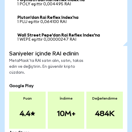
Polymath'dan Rai Reflex Index'na
1 POLY eşittir 0,004495 RAI
Pluton'dan Rai Reflex Index'na
1 PLU eşittir 0,064100 RAI
Wall Street Pepe'dan Rai Reflex Index'na
1 WEPE eşittir 0,00000247 RAI
Saniyeler içinde RAI edinin
MetaMask'ta RAI satın alın, satın, takas
edin ve değiştirin. En güvenilir kripto
cüzdanı.
Google Play
Puan
İndirme
Değerlendirme
4.4
10M+
484K