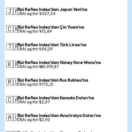
Rai Reflex Index'dan Japon Yeni'na
🇯🇵
1 RAI eşittir ¥327,24
Rai Reflex Index'dan Çin Yuanı'na
🇨🇳
1 RAI eşittir ¥13,89
Rai Reflex Index'dan Türk Lirası'na
🇹🇷
1 RAI eşittir ₺98,29
Rai Reflex Index'dan Güney Kore Wonu'na
🇰🇷
1 RAI eşittir ₩2.919,87
Rai Reflex Index'dan Rus Rublesi'na
🇷🇺
1 RAI eşittir ₽170,31
Rai Reflex Index'dan Kanada Doları'na
🇨🇦
1 RAI eşittir $2,87
Rai Reflex Index'dan Avustralya Doları'na
🇦🇺
1 RAI eşittir $2,92