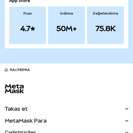
App Store
Puan
İndirme
Değerlendirme
4.7
50M+
75.8K
RAI/PREMIA
MetaMask site alt bilgisi
Takas et
Takas İşlemleri
MetaMask Para
Tahmin Et
YENİ
Kripto Al
Geliştiriciler