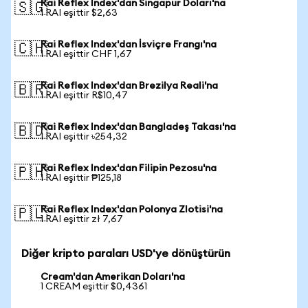
Rai Reflex Index'dan Singapur Doları'na
🇸🇬
1 RAI eşittir $2,63
Rai Reflex Index'dan İsviçre Frangı'na
🇨🇭
1 RAI eşittir CHF 1,67
Rai Reflex Index'dan Brezilya Reali'na
🇧🇷
1 RAI eşittir R$10,47
Rai Reflex Index'dan Bangladeş Takası'na
🇧🇩
1 RAI eşittir ৳254,32
Rai Reflex Index'dan Filipin Pezosu'na
🇵🇭
1 RAI eşittir ₱125,18
Rai Reflex Index'dan Polonya Zlotisi'na
🇵🇱
1 RAI eşittir zł 7,67
Diğer kripto paraları USD'ye dönüştürün
Cream'dan Amerikan Doları'na
1 CREAM eşittir $0,4361