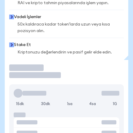
RAI ve kripto tahmin piyasalarında işlem yapın.
Vadeli İşlemler
50x kaldıraca kadar token'larda uzun veya kısa
pozisyon alın.
Stake Et
Kriptonuzu değerlendirin ve pasif gelir elde edin.
İşlem Yap
15dk
30dk
1sa
4sa
1G