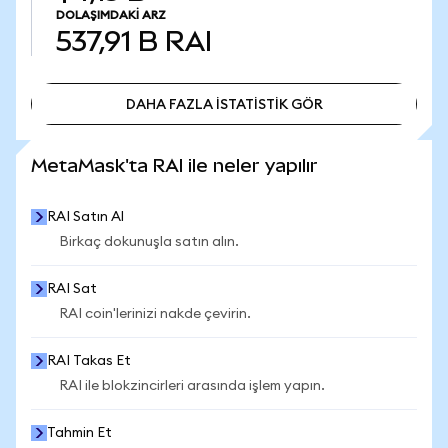
DOLAŞIMDAKI ARZ
537,91 B
RAI
DAHA FAZLA İSTATİSTİK GÖR
DAHA FAZLA İSTATİSTİK GÖR
MetaMask'ta RAI ile neler yapılır
RAI Satın Al
Birkaç dokunuşla satın alın.
RAI Sat
RAI coin'lerinizi nakde çevirin.
RAI Takas Et
RAI ile blokzincirleri arasında işlem yapın.
Tahmin Et