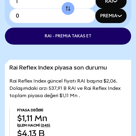
RAI
PREMIA
RAI - PREMIA TAKAS ET
Rai Reflex Index piyasa son durumu
Rai Reflex Index güncel fiyatı RAI başına $2,06.
Dolaşımdaki arzı 537,91 B RAI ve Rai Reflex Index
toplam piyasa değeri $1,11 Mn .
PIYASA DEĞERI
$1,11 Mn
İŞLEM HACMI
(24S)
$4,13 B