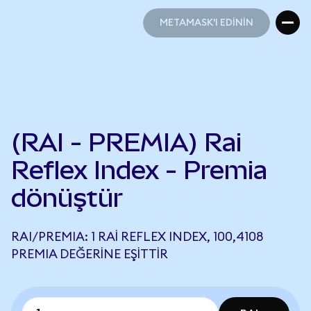
METAMASK'I EDİNİN
METAMASK'I EDİNİN
(RAI - PREMIA) Rai
Reflex Index - Premia
dönüştür
RAI/PREMIA: 1 RAI REFLEX INDEX, 100,4108
PREMIA DEĞERINE EŞITTIR