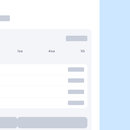
1sa
4sa
1G