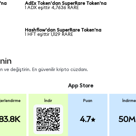
'na
AdEx Token'dan SuperRare Token'na
1 ADX eşittir 4,7636 RARE
Hashflow'dan SuperRare Token'na
1 HFT eşittir 1,1129 RARE
nin
 ve değiştirin. En güvenilir kripto cüzdanı.
App Store
erlendirme
İndir
Puan
İndirme
83.8K
4.7
50M