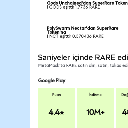
Gods Unchained'dan SuperRare Token
1 GODS eşittir 1,7736 RARE
PolySwarm Nectar'dan SuperRare
Token'na
1 NCT eşittir 0,370436 RARE
Saniyeler içinde RARE edi
MetaMask'ta RARE satın alın, satın, takas edin
Google Play
Puan
İndirme
Değ
4.4
10M+
4