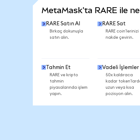
MetaMask'ta RARE ile nele
RARE Satın Al
RARE Sat
Birkaç dokunuşla
RARE coin'lerinizi
satın alın.
nakde çevirin.
Tahmin Et
Vadeli İşlemler
RARE ve kripto
50x kaldıraca
tahmin
kadar token'lard
piyasalarında işlem
uzun veya kısa
yapın.
pozisyon alın.