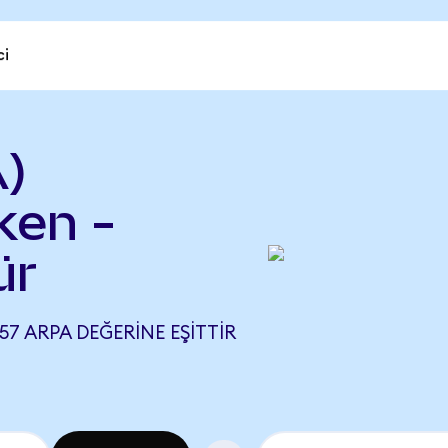
ci
)
ken -
ür
57 ARPA DEĞERINE EŞITTIR