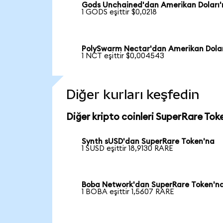
Gods Unchained'dan Amerikan Doları
1 GODS eşittir $0,0218
PolySwarm Nectar'dan Amerikan Dolar
1 NCT eşittir $0,004543
Diğer kurları keşfedin
Diğer kripto coinleri SuperRare Toke
Synth sUSD'dan SuperRare Token'na
1 SUSD eşittir 18,9130 RARE
Boba Network'dan SuperRare Token'n
1 BOBA eşittir 1,5607 RARE