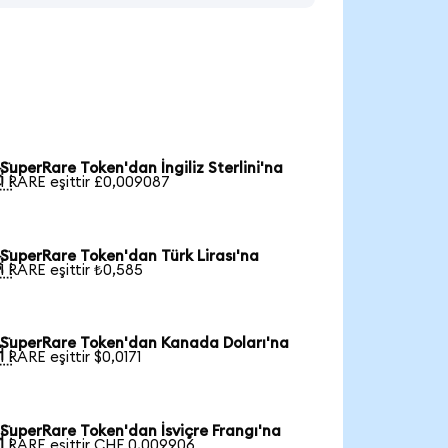
SuperRare Token'dan İngiliz Sterlini'na

1 RARE eşittir £0,009087
SuperRare Token'dan Türk Lirası'na

1 RARE eşittir ₺0,585
SuperRare Token'dan Kanada Doları'na

1 RARE eşittir $0,0171
SuperRare Token'dan İsviçre Frangı'na

1 RARE eşittir CHF 0,009906