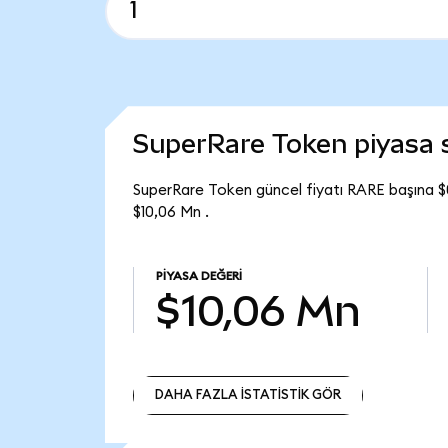
SuperRare Token piyasa
SuperRare Token güncel fiyatı RARE başına $
$10,06 Mn .
PIYASA DEĞERI
$10,06 Mn
DAHA FAZLA İSTATİSTİK GÖR
DAHA FAZLA İSTATİSTİK GÖR