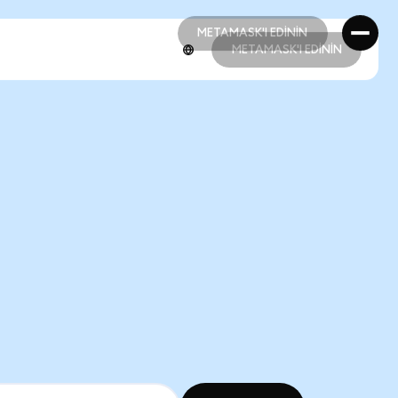
METAMASK'I EDİNİN
METAMASK'I EDİNİN
METAMASK'I EDİNİN
METAMASK'I EDİNİN