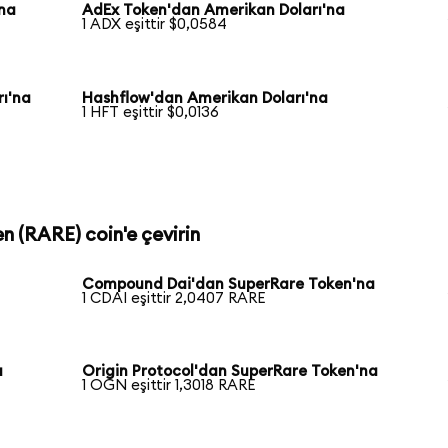
'na
AdEx Token'dan Amerikan Doları'na
1 ADX eşittir $0,0584
ı'na
Hashflow'dan Amerikan Doları'na
1 HFT eşittir $0,0136
n (RARE) coin'e çevirin
Compound Dai'dan SuperRare Token'na
1 CDAI eşittir 2,0407 RARE
a
Origin Protocol'dan SuperRare Token'na
1 OGN eşittir 1,3018 RARE