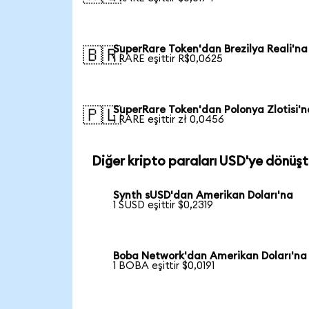
SuperRare Token'dan Brezilya Reali'na
🇧🇷
1 RARE eşittir R$0,0625
SuperRare Token'dan Polonya Zlotisi'n
🇵🇱
1 RARE eşittir zł 0,0456
Diğer kripto paraları USD'ye dönüşt
Synth sUSD'dan Amerikan Doları'na
1 SUSD eşittir $0,2319
Boba Network'dan Amerikan Doları'na
1 BOBA eşittir $0,0191