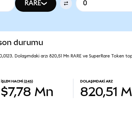
RARE
 son durumu
0,0123. Dolaşımdaki arzı 820,51 Mn RARE ve SuperRare Token to
İŞLEM HACMI
(24S)
DOLAŞIMDAKI ARZ
$7,78 Mn
820,51 