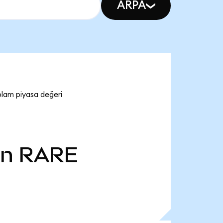
ARPA
plam piyasa değeri
Mn
RARE