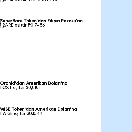
SuperRare Token'dan Filipin Pezosu'na

1 RARE eşittir ₱0,7456
Orchid'dan Amerikan Doları'na
1 OXT eşittir $0,0101
WISE Token'dan Amerikan Doları'na
1 WISE eşittir $0,1044