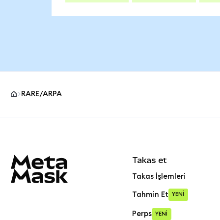
RARE/ARPA
MetaMask site alt bilgisi
Takas et
Takas İşlemleri
Tahmin Et
YENİ
Perps
YENİ