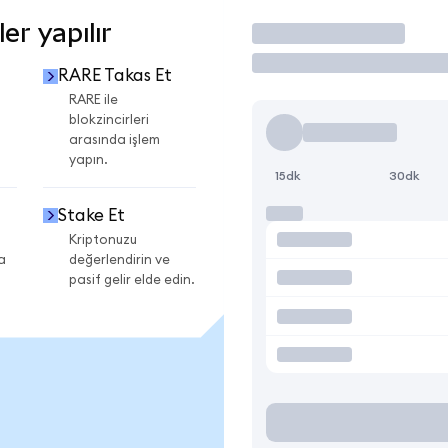
r yapılır
İşlem Yap
RARE Takas Et
RARE ile
blokzincirleri
arasında işlem
yapın.
15dk
30dk
Stake Et
Kriptonuzu
a
değerlendirin ve
pasif gelir elde edin.