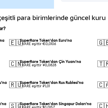
eşitli para birimlerinde güncel kuru
ar?
'na
SuperRare Token'dan Euro'na
🇪🇺
🇬
1 RARE eşittir €0,0106
SuperRare Token'dan Çin Yuanı'na
🇨🇳
🇹
1 RARE eşittir ¥0,0828
u'na
SuperRare Token'dan Rus Rublesi'na
🇷🇺
🇨
1 RARE eşittir ₽1,01
ı'na
SuperRare Token'dan Singapur Doları'na
🇸🇬
🇨
1 RARE eşittir $0,0157