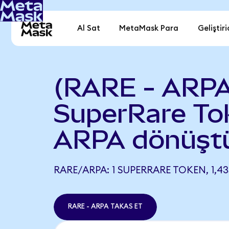
Al Sat
MetaMask Para
Geliştiri
(RARE - ARPA
SuperRare To
ARPA dönüşt
RARE/ARPA: 1 SUPERRARE TOKEN, 1,43
RARE - ARPA TAKAS ET