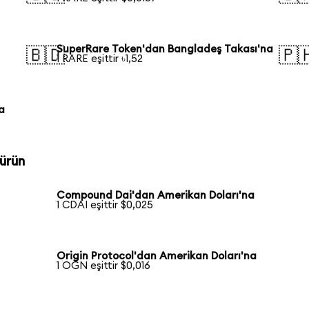
SuperRare Token'dan Bangladeş Takası'na
🇧🇩
🇵
1 RARE eşittir ৳1,52
a
ürün
Compound Dai'dan Amerikan Doları'na
1 CDAI eşittir $0,025
Origin Protocol'dan Amerikan Doları'na
1 OGN eşittir $0,016