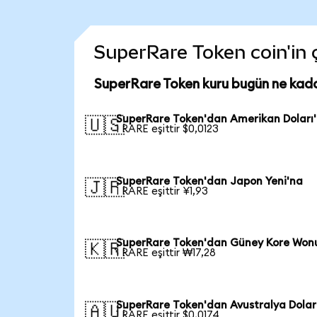
SuperRare Token coin'in ç
SuperRare Token kuru bugün ne kad
SuperRare Token'dan Amerikan Doları
🇺🇸
1 RARE eşittir $0,0123
SuperRare Token'dan Japon Yeni'na
🇯🇵
1 RARE eşittir ¥1,93
SuperRare Token'dan Güney Kore Won
🇰🇷
1 RARE eşittir ₩17,28
SuperRare Token'dan Avustralya Dolar
🇦🇺
1 RARE eşittir $0,0174