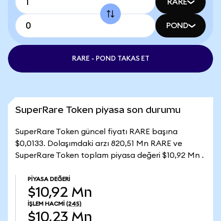
RARE
POND
RARE - POND TAKAS ET
SuperRare Token piyasa son durumu
SuperRare Token güncel fiyatı RARE başına
$0,0133. Dolaşımdaki arzı 820,51 Mn RARE ve
SuperRare Token toplam piyasa değeri $10,92 Mn .
PIYASA DEĞERI
$10,92 Mn
İŞLEM HACMI
(24S)
$10,23 Mn