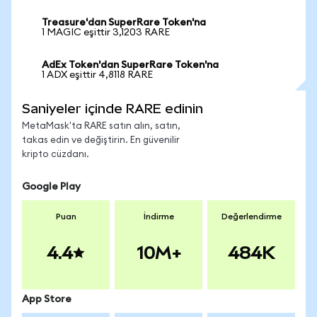
Treasure'dan SuperRare Token'na
1 MAGIC eşittir 3,1203 RARE
AdEx Token'dan SuperRare Token'na
1 ADX eşittir 4,8118 RARE
Saniyeler içinde RARE edinin
MetaMask'ta RARE satın alın, satın,
takas edin ve değiştirin. En güvenilir
kripto cüzdanı.
Google Play
Puan
İndirme
Değerlendirme
4.4
10M+
484K
App Store