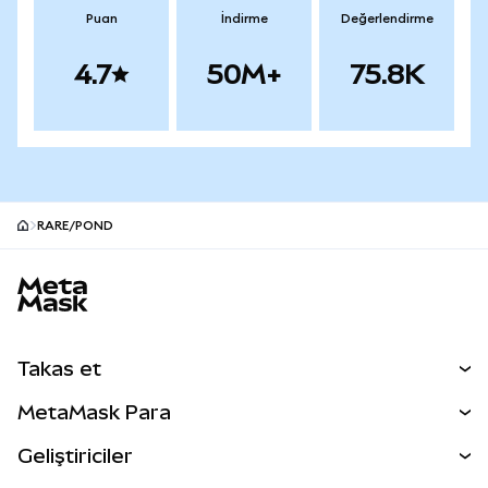
Puan
İndirme
Değerlendirme
4.7
50M+
75.8K
RARE/POND
MetaMask site alt bilgisi
Takas et
Takas İşlemleri
MetaMask Para
Tahmin Et
YENİ
Kripto Al
Geliştiriciler
Perps
YENİ
MetaMask Kart
Dökümantasyon