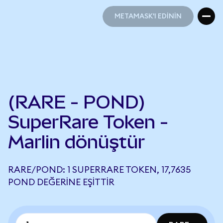
METAMASK'I EDİNİN
METAMASK'I EDİNİN
(RARE - POND)
SuperRare Token -
Marlin dönüştür
RARE/POND: 1 SUPERRARE TOKEN, 17,7635
POND DEĞERINE EŞITTIR