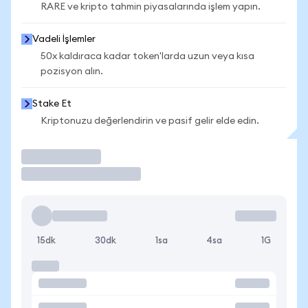
RARE ve kripto tahmin piyasalarında işlem yapın.
Vadeli İşlemler
50x kaldıraca kadar token'larda uzun veya kısa
pozisyon alın.
Stake Et
Kriptonuzu değerlendirin ve pasif gelir elde edin.
İşlem Yap
15dk
30dk
1sa
4sa
1G