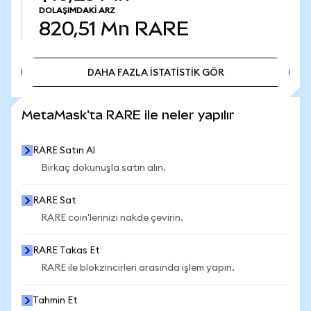
DOLAŞIMDAKI ARZ
820,51 Mn
RARE
DAHA FAZLA İSTATİSTİK GÖR
DAHA FAZLA İSTATİSTİK GÖR
MetaMask'ta RARE ile neler yapılır
RARE Satın Al
Birkaç dokunuşla satın alın.
RARE Sat
RARE coin'lerinizi nakde çevirin.
RARE Takas Et
RARE ile blokzincirleri arasında işlem yapın.
Tahmin Et