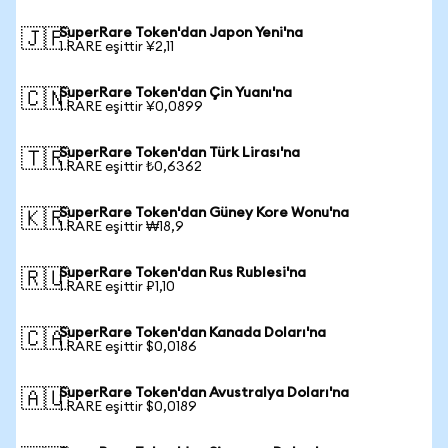
SuperRare Token'dan Japon Yeni'na
🇯🇵
1 RARE eşittir ¥2,11
SuperRare Token'dan Çin Yuanı'na
🇨🇳
1 RARE eşittir ¥0,0899
SuperRare Token'dan Türk Lirası'na
🇹🇷
1 RARE eşittir ₺0,6362
SuperRare Token'dan Güney Kore Wonu'na
🇰🇷
1 RARE eşittir ₩18,9
SuperRare Token'dan Rus Rublesi'na
🇷🇺
1 RARE eşittir ₽1,10
SuperRare Token'dan Kanada Doları'na
🇨🇦
1 RARE eşittir $0,0186
SuperRare Token'dan Avustralya Doları'na
🇦🇺
1 RARE eşittir $0,0189