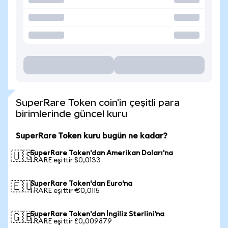
SuperRare Token coin'in çeşitli para
birimlerinde güncel kuru
SuperRare Token kuru bugün ne kadar?
SuperRare Token'dan Amerikan Doları'na
🇺🇸
1 RARE eşittir $0,0133
SuperRare Token'dan Euro'na
🇪🇺
1 RARE eşittir €0,0115
SuperRare Token'dan İngiliz Sterlini'na
🇬🇧
1 RARE eşittir £0,009879