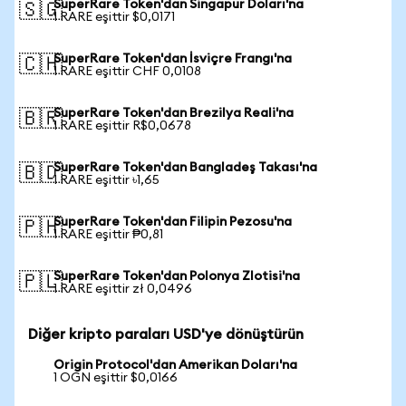
SuperRare Token'dan Singapur Doları'na
🇸🇬
1 RARE eşittir $0,0171
SuperRare Token'dan İsviçre Frangı'na
🇨🇭
1 RARE eşittir CHF 0,0108
SuperRare Token'dan Brezilya Reali'na
🇧🇷
1 RARE eşittir R$0,0678
SuperRare Token'dan Bangladeş Takası'na
🇧🇩
1 RARE eşittir ৳1,65
SuperRare Token'dan Filipin Pezosu'na
🇵🇭
1 RARE eşittir ₱0,81
SuperRare Token'dan Polonya Zlotisi'na
🇵🇱
1 RARE eşittir zł 0,0496
Diğer kripto paraları USD'ye dönüştürün
Origin Protocol'dan Amerikan Doları'na
1 OGN eşittir $0,0166