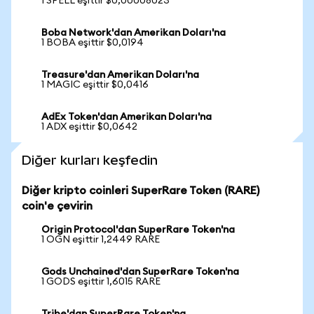
1 SPELL eşittir $0,00008023
Boba Network'dan Amerikan Doları'na
1 BOBA eşittir $0,0194
Treasure'dan Amerikan Doları'na
1 MAGIC eşittir $0,0416
AdEx Token'dan Amerikan Doları'na
1 ADX eşittir $0,0642
Diğer kurları keşfedin
Diğer kripto coinleri SuperRare Token (RARE)
coin'e çevirin
Origin Protocol'dan SuperRare Token'na
1 OGN eşittir 1,2449 RARE
Gods Unchained'dan SuperRare Token'na
1 GODS eşittir 1,6015 RARE