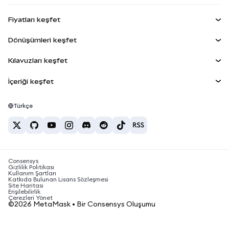
Kazan
Smart Accounts Kit
Agent Wallet
YENİ
Fiyatları keşfet
Gömülü Cüzdanlar
Snap'ler
Bitcoin Fiyatı
Dönüşümleri keşfet
MetaMask Connect
Ethereum Fiyatı
Ödüller
YENİ
BTC'den USD'ye
Solana Fiyatı
Kılavuzları keşfet
Snap'ler
Güvenlik
ETH'den USD'ye
BTC Satın Al
Shiba Inu Fiyatı
USDT'den INR'ye
İçeriği keşfet
Web3 Servisleri
Destek
ETH Satın Al
Pepe Fiyatı
Bitcoin cüzdanı
BTC'den USDT'ye
SOL Satın Al
Kariyer
Tether Fiyatı
Solana cüzdanı
Türkçe
BTC'den INR'ye
PEPE Satın Al
İletişim
USDC Fiyatı
En iyi kripto kartları
ETH'den USDT'ye
USDT Satın Al
Chainlink Fiyatı
En iyi mobil kripto cüzdanlar
USDT'den PHP'ye
USDC Satın Al
Polymarket nedir?
BTC'den EUR'ya
Consensys
SHIB Satın Al
Kripto vergi haberleri
Gizlilik Politikası
Kullanım Şartları
BNB Satın Al
Katkıda Bulunan Lisans Sözleşmesi
Kripto para nasıl satın alınır?
Site Haritası
Erişilebilirlik
Bitcoin nasıl satılır?
Çerezleri Yönet
©2026 MetaMask • Bir Consensys Oluşumu