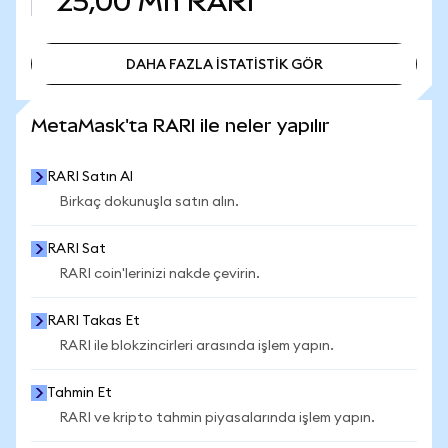
25,00 Mn
RARI
DAHA FAZLA İSTATİSTİK GÖR
DAHA FAZLA İSTATİSTİK GÖR
MetaMask'ta RARI ile neler yapılır
RARI Satın Al
Birkaç dokunuşla satın alın.
RARI Sat
RARI coin'lerinizi nakde çevirin.
RARI Takas Et
RARI ile blokzincirleri arasında işlem yapın.
Tahmin Et
RARI ve kripto tahmin piyasalarında işlem yapın.