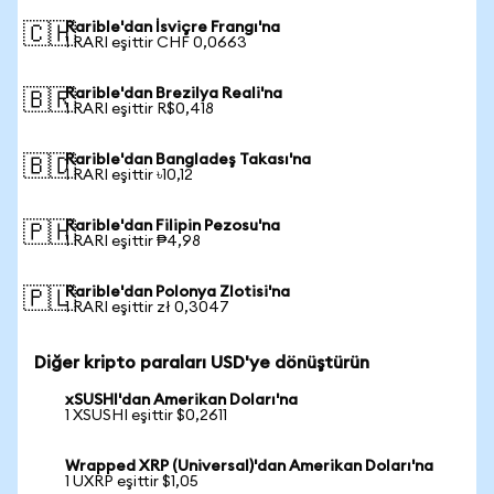
Rarible'dan İsviçre Frangı'na
🇨🇭
1 RARI eşittir CHF 0,0663
Rarible'dan Brezilya Reali'na
🇧🇷
1 RARI eşittir R$0,418
Rarible'dan Bangladeş Takası'na
🇧🇩
1 RARI eşittir ৳10,12
Rarible'dan Filipin Pezosu'na
🇵🇭
1 RARI eşittir ₱4,98
Rarible'dan Polonya Zlotisi'na
🇵🇱
1 RARI eşittir zł 0,3047
Diğer kripto paraları USD'ye dönüştürün
xSUSHI'dan Amerikan Doları'na
1 XSUSHI eşittir $0,2611
Wrapped XRP (Universal)'dan Amerikan Doları'na
1 UXRP eşittir $1,05