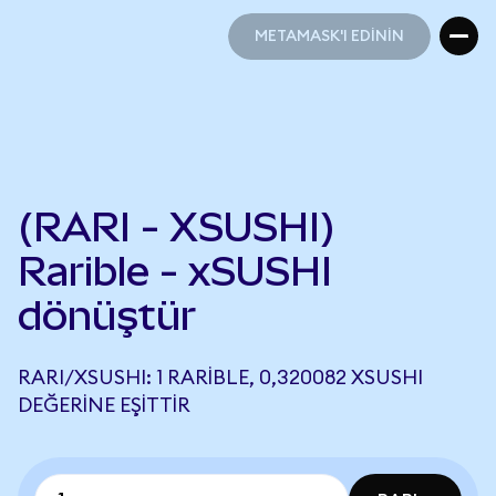
METAMASK'I EDİNİN
METAMASK'I EDİNİN
(RARI - XSUSHI)
Rarible - xSUSHI
dönüştür
RARI/XSUSHI: 1 RARIBLE, 0,320082 XSUSHI
DEĞERINE EŞITTIR