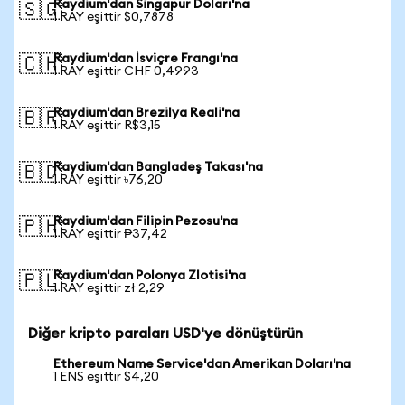
Raydium'dan Singapur Doları'na
🇸🇬
1 RAY eşittir $0,7878
Raydium'dan İsviçre Frangı'na
🇨🇭
1 RAY eşittir CHF 0,4993
Raydium'dan Brezilya Reali'na
🇧🇷
1 RAY eşittir R$3,15
Raydium'dan Bangladeş Takası'na
🇧🇩
1 RAY eşittir ৳76,20
Raydium'dan Filipin Pezosu'na
🇵🇭
1 RAY eşittir ₱37,42
Raydium'dan Polonya Zlotisi'na
🇵🇱
1 RAY eşittir zł 2,29
Diğer kripto paraları USD'ye dönüştürün
Ethereum Name Service'dan Amerikan Doları'na
1 ENS eşittir $4,20