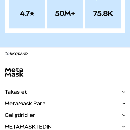
4.7
50M+
75.8K
RAY/SAND
MetaMask site alt bilgisi
Takas et
Takas İşlemleri
MetaMask Para
Tahmin Et
YENİ
Kripto Al
Geliştiriciler
Perps
YENİ
MetaMask Kart
Dökümantasyon
METAMASK'İ EDİN
RWA'lar