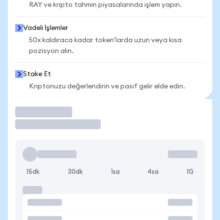
RAY ve kripto tahmin piyasalarında işlem yapın.
Vadeli İşlemler
50x kaldıraca kadar token'larda uzun veya kısa
pozisyon alın.
Stake Et
Kriptonuzu değerlendirin ve pasif gelir elde edin.
İşlem Yap
15dk
30dk
1sa
4sa
1G