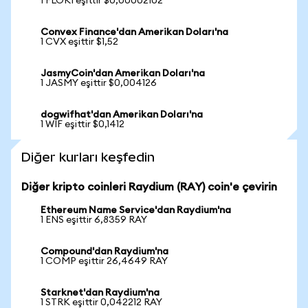
1 FLOKI eşittir $0,00002102
Convex Finance'dan Amerikan Doları'na
1 CVX eşittir $1,52
JasmyCoin'dan Amerikan Doları'na
1 JASMY eşittir $0,004126
dogwifhat'dan Amerikan Doları'na
1 WIF eşittir $0,1412
Diğer kurları keşfedin
Diğer kripto coinleri Raydium (RAY) coin'e çevirin
Ethereum Name Service'dan Raydium'na
1 ENS eşittir 6,8359 RAY
Compound'dan Raydium'na
1 COMP eşittir 26,4649 RAY
Starknet'dan Raydium'na
1 STRK eşittir 0,042212 RAY