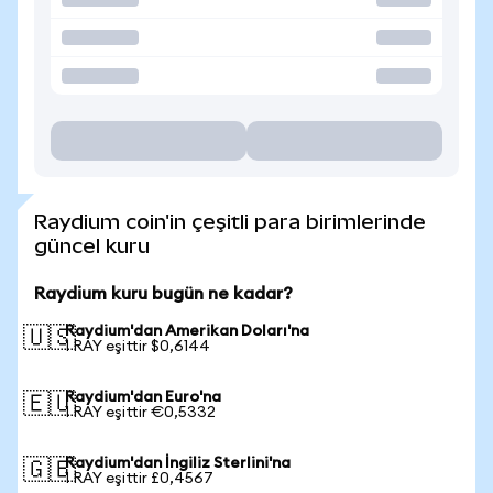
Raydium coin'in çeşitli para birimlerinde
güncel kuru
Raydium kuru bugün ne kadar?
Raydium'dan Amerikan Doları'na
🇺🇸
1 RAY eşittir $0,6144
Raydium'dan Euro'na
🇪🇺
1 RAY eşittir €0,5332
Raydium'dan İngiliz Sterlini'na
🇬🇧
1 RAY eşittir £0,4567