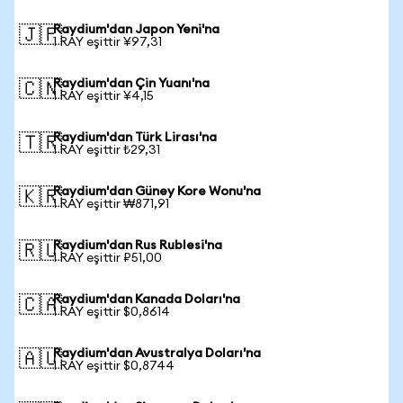
Raydium'dan Japon Yeni'na
🇯🇵
1 RAY eşittir ¥97,31
Raydium'dan Çin Yuanı'na
🇨🇳
1 RAY eşittir ¥4,15
Raydium'dan Türk Lirası'na
🇹🇷
1 RAY eşittir ₺29,31
Raydium'dan Güney Kore Wonu'na
🇰🇷
1 RAY eşittir ₩871,91
Raydium'dan Rus Rublesi'na
🇷🇺
1 RAY eşittir ₽51,00
Raydium'dan Kanada Doları'na
🇨🇦
1 RAY eşittir $0,8614
Raydium'dan Avustralya Doları'na
🇦🇺
1 RAY eşittir $0,8744