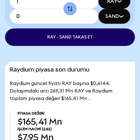
RAY
SAND
RAY - SAND TAKAS ET
Raydium piyasa son durumu
Raydium güncel fiyatı RAY başına $0,6144.
Dolaşımdaki arzı 269,31 Mn RAY ve Raydium
toplam piyasa değeri $165,41 Mn .
PIYASA DEĞERI
$165,41 Mn
İŞLEM HACMI
(24S)
$7,95 Mn