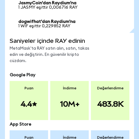
JasmyCoin'dan Raydium'na
1 JASMY eşittir 0,006716 RAY
dogwifhat'dan Raydium'na
1 WIF eşittir 0,229852 RAY
Saniyeler içinde RAY edinin
MetaMask'ta RAY satın alın, satın, takas
edin ve değiştirin. En güvenilir kripto
cüzdanı.
Google Play
Puan
İndirme
Değerlendirme
4.4
10M+
483.8K
App Store
Puan
İndirme
Değerlendirme