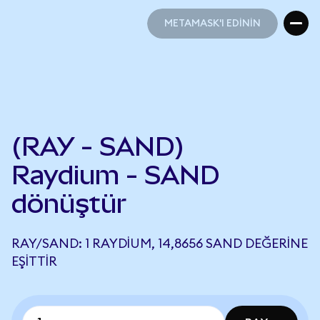
METAMASK'I EDİNİN
METAMASK'I EDİNİN
(RAY - SAND)
Raydium - SAND
dönüştür
RAY/SAND: 1 RAYDIUM, 14,8656 SAND DEĞERINE
EŞITTIR