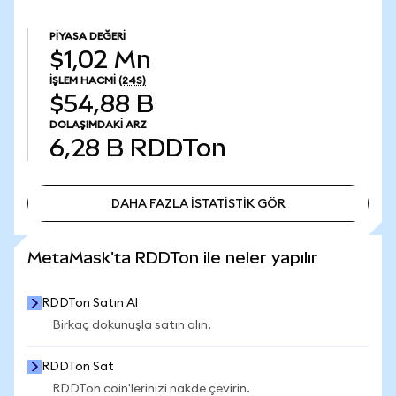
PIYASA DEĞERI
$1,02 Mn
İŞLEM HACMI
(24S)
$54,88 B
DOLAŞIMDAKI ARZ
6,28 B
RDDTon
DAHA FAZLA İSTATİSTİK GÖR
DAHA FAZLA İSTATİSTİK GÖR
MetaMask'ta RDDTon ile neler yapılır
RDDTon Satın Al
Birkaç dokunuşla satın alın.
RDDTon Sat
RDDTon coin'lerinizi nakde çevirin.