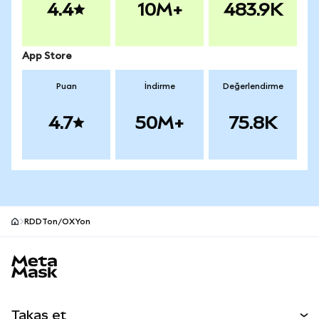
4.4
10M+
483.9K
App Store
Puan
İndirme
Değerlendirme
4.7
50M+
75.8K
RDDTon/OXYon
MetaMask site alt bilgisi
Takas et