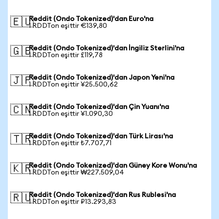
Reddit (Ondo Tokenized)'dan Euro'na
🇪🇺
1 RDDTon eşittir €139,80
Reddit (Ondo Tokenized)'dan İngiliz Sterlini'na
🇬🇧
1 RDDTon eşittir £119,78
Reddit (Ondo Tokenized)'dan Japon Yeni'na
🇯🇵
1 RDDTon eşittir ¥25.500,62
Reddit (Ondo Tokenized)'dan Çin Yuanı'na
🇨🇳
1 RDDTon eşittir ¥1.090,30
Reddit (Ondo Tokenized)'dan Türk Lirası'na
🇹🇷
1 RDDTon eşittir ₺7.707,71
Reddit (Ondo Tokenized)'dan Güney Kore Wonu'na
🇰🇷
1 RDDTon eşittir ₩227.509,04
Reddit (Ondo Tokenized)'dan Rus Rublesi'na
🇷🇺
1 RDDTon eşittir ₽13.293,83