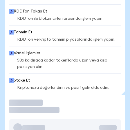
RDDTon Takas Et
RDDTon ile blokzincirleri arasında işlem yapın.
Tahmin Et
RDDTon ve kripto tahmin piyasalarında işlem yapın.
Vadeli İşlemler
50x kaldıraca kadar token'larda uzun veya kısa
pozisyon alın.
Stake Et
Kriptonuzu değerlendirin ve pasif gelir elde edin.
İşlem Yap