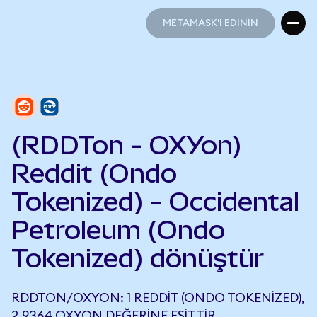
METAMASK'I EDİNİN
METAMASK'I EDİNİN
(RDDTon - OXYon)
Reddit (Ondo
Tokenized) - Occidental
Petroleum (Ondo
Tokenized) dönüştür
RDDTON/OXYON: 1 REDDIT (ONDO TOKENIZED),
2,9364 OXYON DEĞERINE EŞITTIR