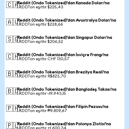
Reddit (Ondo Tokenized)'dan Kanada Doları'na
🇨🇦
1 RDDTon eşittir $225,43
Reddit (Ondo Tokenized)'dan Avustralya Doları'na
🇦🇺
1 RDDTon eşittir $228,66
Reddit (Ondo Tokenized)'dan Singapur Doları'na
🇸🇬
1 RDDTon eşittir $206,52
Reddit (Ondo Tokenized)'dan İsviçre Frangı'na
🇨🇭
1 RDDTon eşittir CHF 130,57
Reddit (Ondo Tokenized)'dan Brezilya Reali'na
🇧🇷
1 RDDTon eşittir R$823,70
Reddit (Ondo Tokenized)'dan Bangladeş Takası'na
🇧🇩
1 RDDTon eşittir ৳19.943,15
Reddit (Ondo Tokenized)'dan Filipin Pezosu'na
🇵🇭
1 RDDTon eşittir ₱9.809,67
Reddit (Ondo Tokenized)'dan Polonya Zlotisi'na
🇵🇱
1 RDDTon eşittir zł 600,34