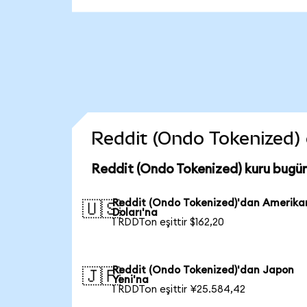
Reddit (Ondo Tokenized) c
Reddit (Ondo Tokenized) kuru bugü
Reddit (Ondo Tokenized)'dan Amerika
🇺🇸
Doları'na
1 RDDTon eşittir $162,20
Reddit (Ondo Tokenized)'dan Japon
🇯🇵
Yeni'na
1 RDDTon eşittir ¥25.584,42