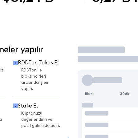
eler yapılır
İşlem Yap
RDDTon Takas Et
izi
RDDTon ile
blokzincirleri
arasında işlem
yapın.
15dk
30dk
Stake Et
Kriptonuzu
a
değerlendirin ve
pasif gelir elde edin.