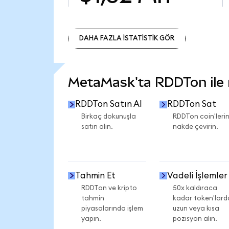
DAHA FAZLA İSTATİSTİK GÖR
DAHA FAZLA İSTATİSTİK GÖR
MetaMask'ta RDDTon ile n
RDDTon Satın Al
RDDTon Sat
Birkaç dokunuşla
RDDTon coin'lerin
satın alın.
nakde çevirin.
Tahmin Et
Vadeli İşlemler
RDDTon ve kripto
50x kaldıraca
tahmin
kadar token'lard
piyasalarında işlem
uzun veya kısa
yapın.
pozisyon alın.