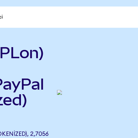
ci
YPLon)
PayPal
zed)
KENIZED), 2,7056