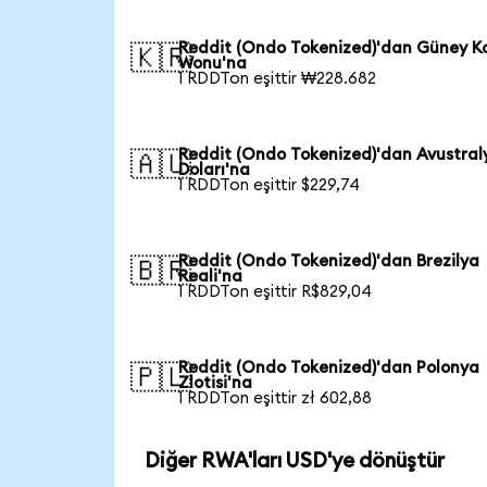
Reddit (Ondo Tokenized)'dan Güney K
🇰🇷
Wonu'na
1 RDDTon eşittir ₩228.682
Reddit (Ondo Tokenized)'dan Avustral
🇦🇺
Doları'na
1 RDDTon eşittir $229,74
Reddit (Ondo Tokenized)'dan Brezilya
🇧🇷
Reali'na
1 RDDTon eşittir R$829,04
Reddit (Ondo Tokenized)'dan Polonya
🇵🇱
Zlotisi'na
1 RDDTon eşittir zł 602,88
Diğer RWA'ları USD'ye dönüştür