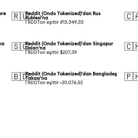
ore
Reddit (Ondo Tokenized)'dan Rus
🇷🇺
🇨
Rublesi'na
1 RDDTon eşittir ₽13.349,33
ya
Reddit (Ondo Tokenized)'dan Singapur
🇸🇬
🇨
Doları'na
1 RDDTon eşittir $207,39
Reddit (Ondo Tokenized)'dan Bangladeş
🇧🇩
🇵
Takası'na
1 RDDTon eşittir ৳20.076,52