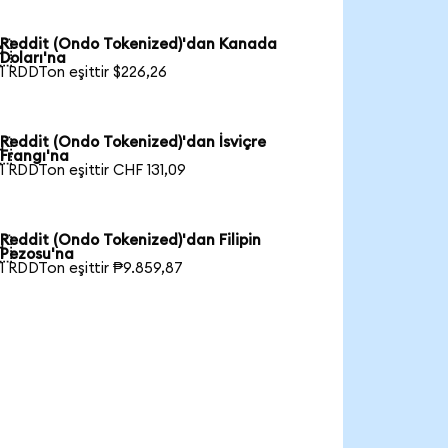
Reddit (Ondo Tokenized)'dan Kanada

Doları'na
1 RDDTon eşittir $226,26
Reddit (Ondo Tokenized)'dan İsviçre

Frangı'na
1 RDDTon eşittir CHF 131,09
Reddit (Ondo Tokenized)'dan Filipin

Pezosu'na
1 RDDTon eşittir ₱9.859,87