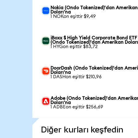
Nokia (Ondo Tokenized)'dan Amerikan
Doları'na
1 NOKon eşittir $9,49
iBoxx $ High Yield Corporate Bond ETF
(Ondo Tokenized)'dan Amerikan Doları
1 HYGon eşittir $83,72
DoorDash (Ondo Tokenized)'dan Amer
Doları'na
1 DASHon eşittir $210,96
Adobe (Ondo Tokenized)'dan Amerika
Doları'na
1 ADBEon eşittir $256,69
Diğer kurları keşfedin