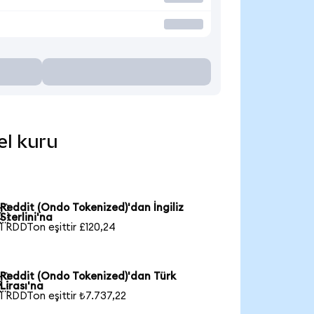
el kuru
Reddit (Ondo Tokenized)'dan İngiliz

Sterlini'na
1 RDDTon eşittir £120,24
Reddit (Ondo Tokenized)'dan Türk

Lirası'na
1 RDDTon eşittir ₺7.737,22