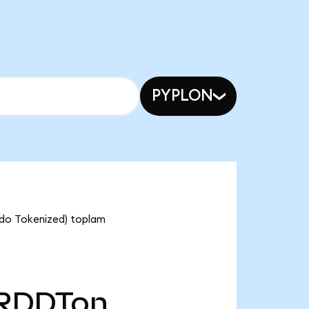
PYPLON
ndo Tokenized) toplam
RDDTon