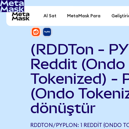
Al Sat
MetaMask Para
Geliştiri
(RDDTon - P
Reddit (Ondo
Tokenized) - 
(Ondo Tokeni
dönüştür
RDDTON/PYPLON: 1 REDDIT (ONDO TO