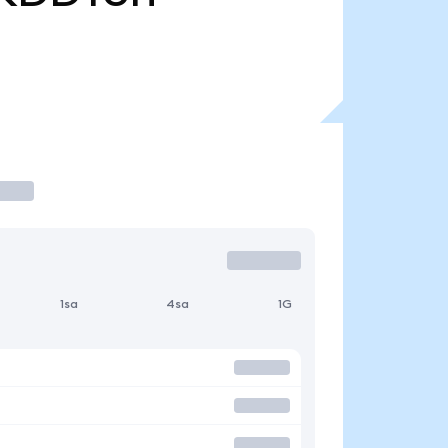
1sa
4sa
1G