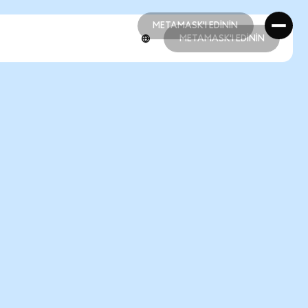
METAMASK'I EDİNİN
METAMASK'I EDİNİN
METAMASK'I EDİNİN
METAMASK'I EDİNİN