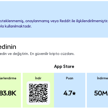
teklenmemiş, onaylanmamış veya Reddit ile ilişkilendirilmemiştir. 
a kullanılmaktadır.
edinin
in ve değiştirin. En güvenilir kripto cüzdanı.
App Store
erlendirme
İndir
Puan
İndirme
83.8K
4.7
50M