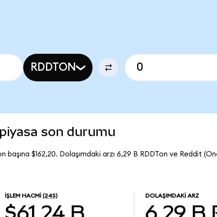
RDDTON
 piyasa son durumu
n başına $162,20. Dolaşımdaki arzı 6,29 B RDDTon ve Reddit (O
İŞLEM HACMI
(24S)
DOLAŞIMDAKI ARZ
$61,24 B
6,29 B