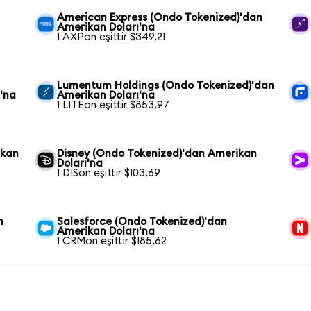
American Express (Ondo Tokenized)'dan
Amerikan Doları'na
1 AXPon eşittir $349,21
Lumentum Holdings (Ondo Tokenized)'dan
'na
Amerikan Doları'na
1 LITEon eşittir $853,97
ikan
Disney (Ondo Tokenized)'dan Amerikan
Doları'na
1 DISon eşittir $103,69
n
Salesforce (Ondo Tokenized)'dan
Amerikan Doları'na
1 CRMon eşittir $185,62