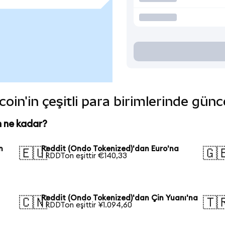
oin'in çeşitli para birimlerinde günc
n ne kadar?
n
Reddit (Ondo Tokenized)'dan Euro'na
🇪🇺
🇬
1 RDDTon eşittir €140,33
Reddit (Ondo Tokenized)'dan Çin Yuanı'na
🇨🇳
🇹
1 RDDTon eşittir ¥1.094,60