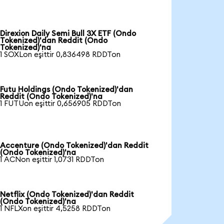
Direxion Daily Semi Bull 3X ETF (Ondo
Tokenized)'dan Reddit (Ondo
Tokenized)'na
1 SOXLon eşittir 0,836498 RDDTon
Futu Holdings (Ondo Tokenized)'dan
Reddit (Ondo Tokenized)'na
1 FUTUon eşittir 0,656905 RDDTon
Accenture (Ondo Tokenized)'dan Reddit
(Ondo Tokenized)'na
1 ACNon eşittir 1,0731 RDDTon
Netflix (Ondo Tokenized)'dan Reddit
(Ondo Tokenized)'na
1 NFLXon eşittir 4,5258 RDDTon