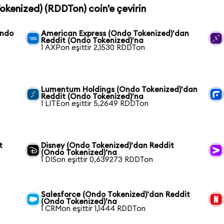
Tokenized) (RDDTon) coin'e çevirin
Ondo
American Express (Ondo Tokenized)'dan
Reddit (Ondo Tokenized)'na
1 AXPon eşittir 2,1530 RDDTon
Lumentum Holdings (Ondo Tokenized)'dan
Reddit (Ondo Tokenized)'na
1 LITEon eşittir 5,2649 RDDTon
t
Disney (Ondo Tokenized)'dan Reddit
(Ondo Tokenized)'na
1 DISon eşittir 0,639273 RDDTon
Salesforce (Ondo Tokenized)'dan Reddit
(Ondo Tokenized)'na
1 CRMon eşittir 1,1444 RDDTon