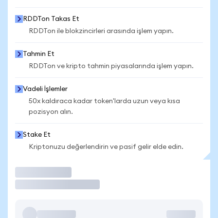
RDDTon Takas Et
RDDTon ile blokzincirleri arasında işlem yapın.
Tahmin Et
RDDTon ve kripto tahmin piyasalarında işlem yapın.
Vadeli İşlemler
50x kaldıraca kadar token'larda uzun veya kısa
pozisyon alın.
Stake Et
Kriptonuzu değerlendirin ve pasif gelir elde edin.
İşlem Yap