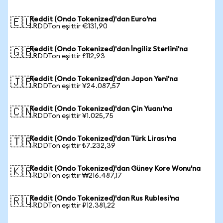
Reddit (Ondo Tokenized)'dan Euro'na
🇪🇺
1 RDDTon eşittir €131,90
Reddit (Ondo Tokenized)'dan İngiliz Sterlini'na
🇬🇧
1 RDDTon eşittir £112,93
Reddit (Ondo Tokenized)'dan Japon Yeni'na
🇯🇵
1 RDDTon eşittir ¥24.087,57
Reddit (Ondo Tokenized)'dan Çin Yuanı'na
🇨🇳
1 RDDTon eşittir ¥1.025,75
Reddit (Ondo Tokenized)'dan Türk Lirası'na
🇹🇷
1 RDDTon eşittir ₺7.232,39
Reddit (Ondo Tokenized)'dan Güney Kore Wonu'na
🇰🇷
1 RDDTon eşittir ₩216.487,17
Reddit (Ondo Tokenized)'dan Rus Rublesi'na
🇷🇺
1 RDDTon eşittir ₽12.381,22