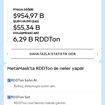
PIYASA DEĞERI
$954,97 B
İŞLEM HACMI
(24S)
$55,34 B
DOLAŞIMDAKI ARZ
6,29 B
RDDTon
DAHA FAZLA İSTATİSTİK GÖR
DAHA FAZLA İSTATİSTİK GÖR
MetaMask'ta RDDTon ile neler yapılır
RDDTon Satın Al
Birkaç dokunuşla satın alın.
RDDTon Sat
RDDTon coin'lerinizi nakde çevirin.