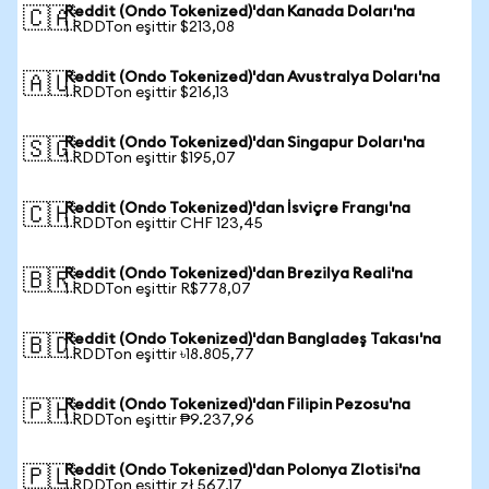
Reddit (Ondo Tokenized)'dan Kanada Doları'na
🇨🇦
1 RDDTon eşittir $213,08
Reddit (Ondo Tokenized)'dan Avustralya Doları'na
🇦🇺
1 RDDTon eşittir $216,13
Reddit (Ondo Tokenized)'dan Singapur Doları'na
🇸🇬
1 RDDTon eşittir $195,07
Reddit (Ondo Tokenized)'dan İsviçre Frangı'na
🇨🇭
1 RDDTon eşittir CHF 123,45
Reddit (Ondo Tokenized)'dan Brezilya Reali'na
🇧🇷
1 RDDTon eşittir R$778,07
Reddit (Ondo Tokenized)'dan Bangladeş Takası'na
🇧🇩
1 RDDTon eşittir ৳18.805,77
Reddit (Ondo Tokenized)'dan Filipin Pezosu'na
🇵🇭
1 RDDTon eşittir ₱9.237,96
Reddit (Ondo Tokenized)'dan Polonya Zlotisi'na
🇵🇱
1 RDDTon eşittir zł 567,17