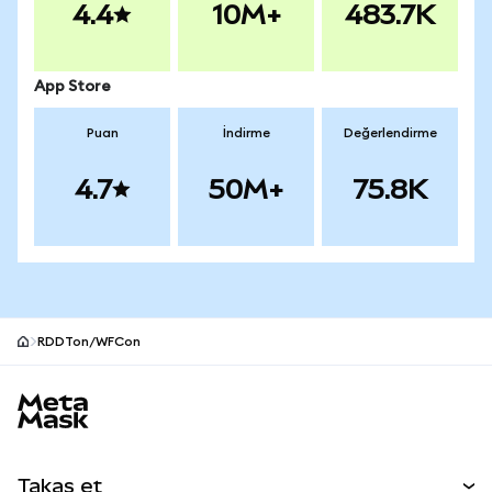
4.4
10M+
483.7K
App Store
Puan
İndirme
Değerlendirme
4.7
50M+
75.8K
RDDTon/WFCon
MetaMask site alt bilgisi
Takas et