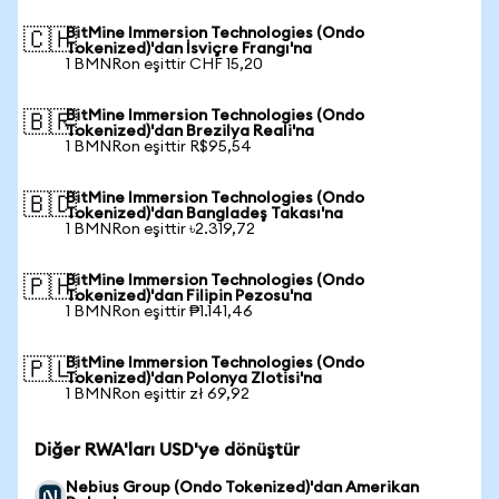
BitMine Immersion Technologies (Ondo
🇨🇭
Tokenized)'dan İsviçre Frangı'na
1 BMNRon eşittir CHF 15,20
BitMine Immersion Technologies (Ondo
🇧🇷
Tokenized)'dan Brezilya Reali'na
1 BMNRon eşittir R$95,54
BitMine Immersion Technologies (Ondo
🇧🇩
Tokenized)'dan Bangladeş Takası'na
1 BMNRon eşittir ৳2.319,72
BitMine Immersion Technologies (Ondo
🇵🇭
Tokenized)'dan Filipin Pezosu'na
1 BMNRon eşittir ₱1.141,46
BitMine Immersion Technologies (Ondo
🇵🇱
Tokenized)'dan Polonya Zlotisi'na
1 BMNRon eşittir zł 69,92
Diğer RWA'ları USD'ye dönüştür
Nebius Group (Ondo Tokenized)'dan Amerikan