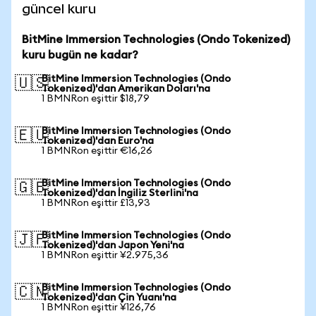
güncel kuru
BitMine Immersion Technologies (Ondo Tokenized)
kuru bugün ne kadar?
BitMine Immersion Technologies (Ondo
🇺🇸
Tokenized)'dan Amerikan Doları'na
1 BMNRon eşittir $18,79
BitMine Immersion Technologies (Ondo
🇪🇺
Tokenized)'dan Euro'na
1 BMNRon eşittir €16,26
BitMine Immersion Technologies (Ondo
🇬🇧
Tokenized)'dan İngiliz Sterlini'na
1 BMNRon eşittir £13,93
BitMine Immersion Technologies (Ondo
🇯🇵
Tokenized)'dan Japon Yeni'na
1 BMNRon eşittir ¥2.975,36
BitMine Immersion Technologies (Ondo
🇨🇳
Tokenized)'dan Çin Yuanı'na
1 BMNRon eşittir ¥126,76