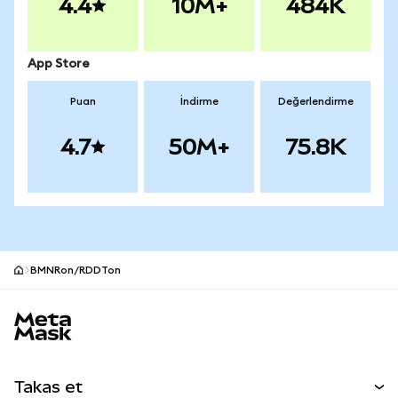
4.4
10M+
484K
App Store
Puan
İndirme
Değerlendirme
4.7
50M+
75.8K
BMNRon/RDDTon
MetaMask site alt bilgisi
Takas et