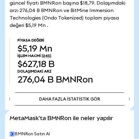
güncel fiyatı BMNRon başına $18,79. Dolaşımdaki
arzı 276,04 B BMNRon ve BitMine Immersion
Technologies (Ondo Tokenized) toplam piyasa
değeri $5,19 Mn .
PIYASA DEĞERI
$5,19 Mn
İŞLEM HACMI
(24S)
$627,18 B
DOLAŞIMDAKI ARZ
276,04 B
BMNRon
DAHA FAZLA İSTATİSTİK GÖR
DAHA FAZLA İSTATİSTİK GÖR
MetaMask'ta BMNRon ile neler yapılır
BMNRon Satın Al