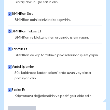
Birkaç dokunuşla satın alın.
BMNRon Sat
BMNRon coin'lerinizi nakde çevirin.
BMNRon Takas Et
BMNRon ile blokzincirleri arasında işlem yapın.
Tahmin Et
BMNRon ve kripto tahmin piyasalarında işlem yapın.
Vadeli İşlemler
50x kaldıraca kadar token'larda uzun veya kısa
pozisyon alın.
Stake Et
Kriptonuzu değerlendirin ve pasif gelir elde edin.
İşlem Yap