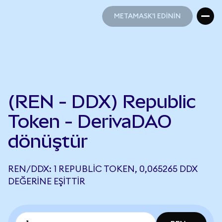
METAMASK'I EDİNİN
METAMASK'I EDİNİN
(REN - DDX) Republic
Token - DerivaDAO
dönüştür
REN/DDX: 1 REPUBLIC TOKEN, 0,065265 DDX
DEĞERINE EŞITTIR