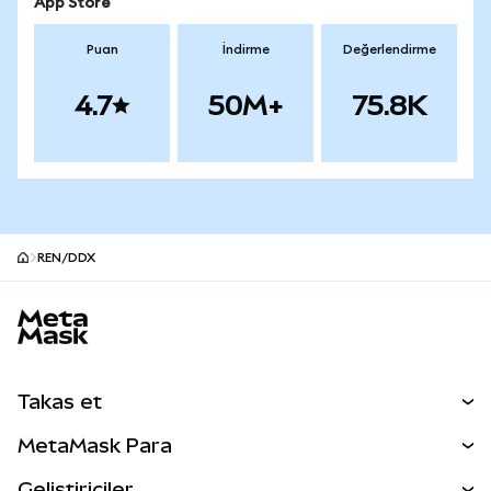
App Store
Puan
İndirme
Değerlendirme
4.7
50M+
75.8K
REN/DDX
MetaMask site alt bilgisi
Takas et
Takas İşlemleri
MetaMask Para
Tahmin Et
YENİ
Kripto Al
Geliştiriciler