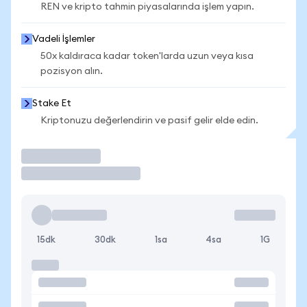
REN ve kripto tahmin piyasalarında işlem yapın.
Vadeli İşlemler
50x kaldıraca kadar token'larda uzun veya kısa
pozisyon alın.
Stake Et
Kriptonuzu değerlendirin ve pasif gelir elde edin.
İşlem Yap
15dk
30dk
1sa
4sa
1G