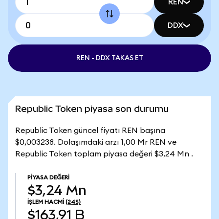
REN
DDX
REN - DDX TAKAS ET
Republic Token piyasa son durumu
Republic Token güncel fiyatı REN başına
$0,003238. Dolaşımdaki arzı 1,00 Mr REN ve
Republic Token toplam piyasa değeri $3,24 Mn .
PIYASA DEĞERI
$3,24 Mn
İŞLEM HACMI
(24S)
$163,91 B