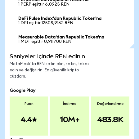
Perpetual'dan Republic Token'na
1 PERP eşittir 6,0923 REN
DeFi Pulse Index'dan Republic Token'na
1 DPI eşittir 12508,9162 REN
Measurable Data'dan Republic Token'na
1 MDT eşittir 0,911700 REN
Saniyeler içinde REN edinin
MetaMask'ta REN satın alın, satın, takas
edin ve değiştirin. En güvenilir kripto
cüzdanı.
Google Play
Puan
İndirme
Değerlendirme
4.4
10M+
483.8K