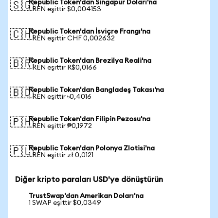
Republic Token'dan Singapur Doları'na
🇸🇬
1 REN eşittir $0,004153
Republic Token'dan İsviçre Frangı'na
🇨🇭
1 REN eşittir CHF 0,002632
Republic Token'dan Brezilya Reali'na
🇧🇷
1 REN eşittir R$0,0166
Republic Token'dan Bangladeş Takası'na
🇧🇩
1 REN eşittir ৳0,4016
Republic Token'dan Filipin Pezosu'na
🇵🇭
1 REN eşittir ₱0,1972
Republic Token'dan Polonya Zlotisi'na
🇵🇱
1 REN eşittir zł 0,0121
Diğer kripto paraları USD'ye dönüştürün
TrustSwap'dan Amerikan Doları'na
1 SWAP eşittir $0,0349