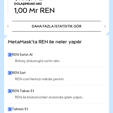
DOLAŞIMDAKI ARZ
1,00 Mr
REN
DAHA FAZLA İSTATİSTİK GÖR
DAHA FAZLA İSTATİSTİK GÖR
MetaMask'ta REN ile neler yapılır
REN Satın Al
Birkaç dokunuşla satın alın.
REN Sat
REN coin'lerinizi nakde çevirin.
REN Takas Et
REN ile blokzincirleri arasında işlem yapın.
Tahmin Et