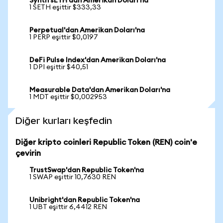
Synth sETH'dan Amerikan Doları'na
1 SETH eşittir $333,33
Perpetual'dan Amerikan Doları'na
1 PERP eşittir $0,0197
DeFi Pulse Index'dan Amerikan Doları'na
1 DPI eşittir $40,51
Measurable Data'dan Amerikan Doları'na
1 MDT eşittir $0,002953
Diğer kurları keşfedin
Diğer kripto coinleri Republic Token (REN) coin'e
çevirin
TrustSwap'dan Republic Token'na
1 SWAP eşittir 10,7630 REN
Unibright'dan Republic Token'na
1 UBT eşittir 6,4412 REN