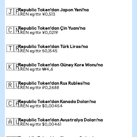
Republic Token'dan Japon Yeni'na
🇯🇵
1 REN eşittir ¥0,513
Republic Token'dan Çin Yuanı'na
🇨🇳
1 REN eşittir ¥0,0219
Republic Token'dan Türk Lirası'na
🇹🇷
1 REN eşittir ₺0,1545
Republic Token'dan Güney Kore Wonu'na
🇰🇷
1 REN eşittir ₩4,6
Republic Token'dan Rus Rublesi'na
🇷🇺
1 REN eşittir ₽0,2688
Republic Token'dan Kanada Doları'na
🇨🇦
1 REN eşittir $0,00454
Republic Token'dan Avustralya Doları'na
🇦🇺
1 REN eşittir $0,00461