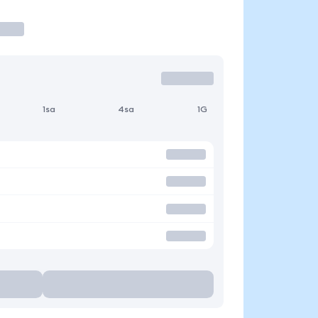
1sa
4sa
1G