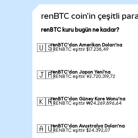
renBTC coin'in çeşitli par
renBTC kuru bugün ne kadar?
renBTC'dan Amerikan Doları'na
🇺🇸
1 RENBTC eşittir $17.238,49
renBTC'dan Japon Yeni'na
🇯🇵
1 RENBTC eşittir ¥2.720.319,72
renBTC'dan Güney Kore Wonu'na
🇰🇷
1 RENBTC eşittir ₩24.269.896,64
renBTC'dan Avustralya Doları'na
🇦🇺
1 RENBTC eşittir $24.392,07