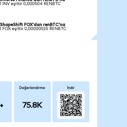
1 INV eşittir 0,000504 RENBTC
ShapeShift FOX'dan renBTC'na
1 FOX eşittir 0,00000025 RENBTC
Değerlendirme
İndir
+
75.8K