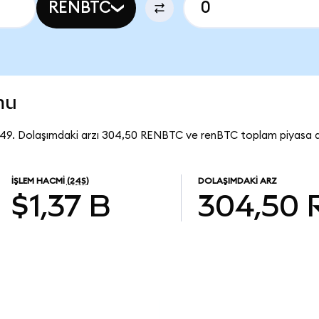
RENBTC
mu
,49. Dolaşımdaki arzı 304,50 RENBTC ve renBTC toplam piyasa d
İŞLEM HACMI
(24S)
DOLAŞIMDAKI ARZ
$1,37 B
304,50