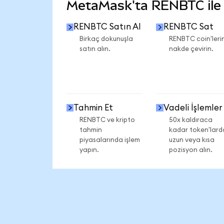
MetaMask'ta RENBTC ile n
RENBTC Satın Al
RENBTC Sat
Birkaç dokunuşla
RENBTC coin'lerin
satın alın.
nakde çevirin.
Tahmin Et
Vadeli İşlemler
RENBTC ve kripto
50x kaldıraca
tahmin
kadar token'lard
piyasalarında işlem
uzun veya kısa
yapın.
pozisyon alın.