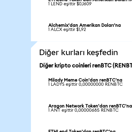
1 LEND eşittir $0,1609
Alchemix'dan Amerikan Doları'na
1 ALCX eşittir $1,92
Diğer kurları keşfedin
Diğer kripto coinleri renBTC (RENBT
Milady Meme Coin'dan renBTC'na
1 LADYS eşittir 0,00000000 RENBTC
Aragon Network Token'dan renBTC'n
1 ANT eşittir 0,00000685 RENBTC
ETHLend Token'dan renBTC'na