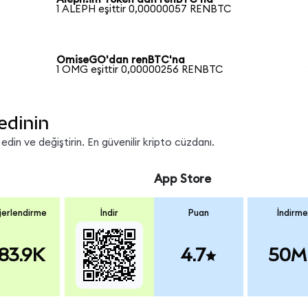
1 ALEPH eşittir 0,00000057 RENBTC
OmiseGO'dan renBTC'na
1 OMG eşittir 0,00000256 RENBTC
edinin
in ve değiştirin. En güvenilir kripto cüzdanı.
App Store
erlendirme
İndir
Puan
İndirme
83.9K
4.7
50M