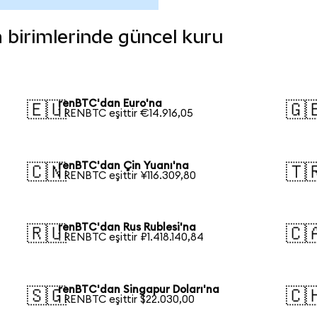
a birimlerinde güncel kuru
renBTC'dan Euro'na
🇪🇺
🇬
1 RENBTC eşittir €14.916,05
renBTC'dan Çin Yuanı'na
🇨🇳
🇹
1 RENBTC eşittir ¥116.309,80
renBTC'dan Rus Rublesi'na
🇷🇺
🇨
1 RENBTC eşittir ₽1.418.140,84
renBTC'dan Singapur Doları'na
🇸🇬
🇨
1 RENBTC eşittir $22.030,00