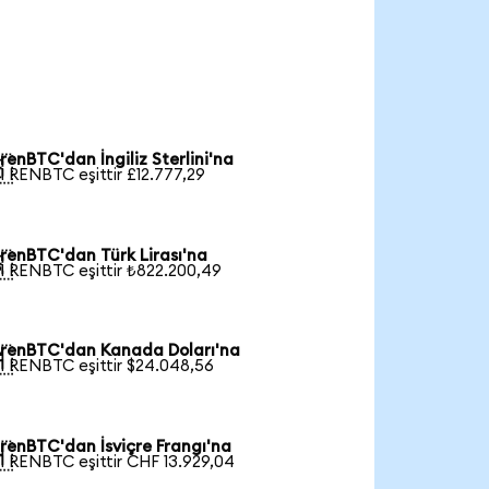
renBTC'dan İngiliz Sterlini'na

1 RENBTC eşittir £12.777,29
renBTC'dan Türk Lirası'na

1 RENBTC eşittir ₺822.200,49
renBTC'dan Kanada Doları'na

1 RENBTC eşittir $24.048,56
renBTC'dan İsviçre Frangı'na

1 RENBTC eşittir CHF 13.929,04