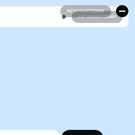
METAMASK'I EDİNİN
METAMASK'I EDİNİN
METAMASK'I EDİNİN
METAMASK'I EDİNİN