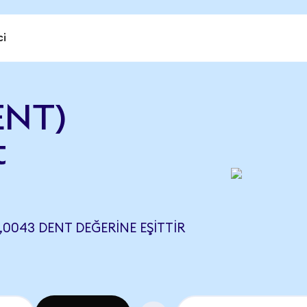
ci
ENT)
t
,0043 DENT DEĞERINE EŞITTIR