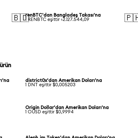
renBTC'dan Bangladeş Takası'na
🇧🇩
🇵
1 RENBTC eşittir ৳2.127.544,09
ürün
ı'na
district0x'dan Amerikan Doları'na
1 DNT eşittir $0,005203
Origin Dollar'dan Amerikan Doları'na
1 OUSD eşittir $0,9994
a
Aleph.im Token'dan Amerikan Doları'na