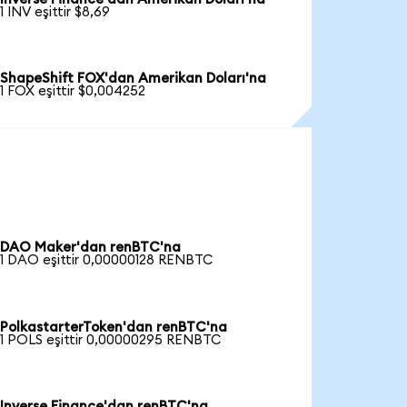
1 INV eşittir $8,69
ShapeShift FOX'dan Amerikan Doları'na
1 FOX eşittir $0,004252
DAO Maker'dan renBTC'na
1 DAO eşittir 0,00000128 RENBTC
PolkastarterToken'dan renBTC'na
1 POLS eşittir 0,00000295 RENBTC
Inverse Finance'dan renBTC'na