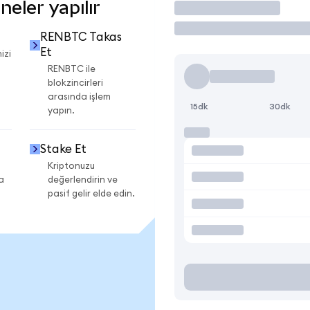
eler yapılır
İşlem Yap
RENBTC Takas
Et
izi
RENBTC ile
blokzincirleri
arasında işlem
15dk
30dk
yapın.
Stake Et
Kriptonuzu
a
değerlendirin ve
pasif gelir elde edin.