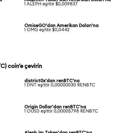
1 ALEPH eşittir $0,009837
OmiseGO'dan Amerikan Doları'na
1 OMG eşittir $0,0442
C) coin'e çevirin
district0x'dan renBTC'na
1 DNT eşittir 0,00000030 RENBTC
a
Origin Dollar'dan renBTC'na
1 OUSD eşittir 0,00005798 RENBTC
Aleph.im Token'dan renBTC'na