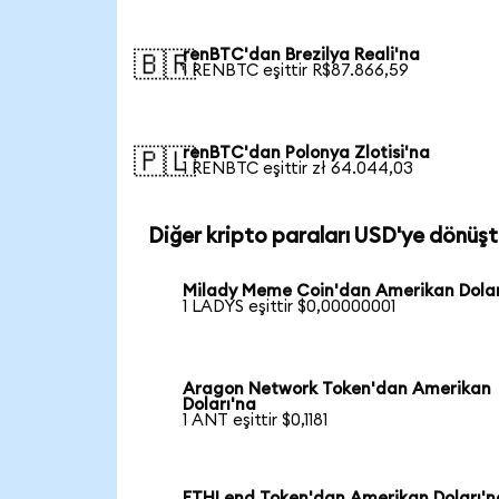
renBTC'dan Brezilya Reali'na
🇧🇷
1 RENBTC eşittir R$87.866,59
renBTC'dan Polonya Zlotisi'na
🇵🇱
1 RENBTC eşittir zł 64.044,03
Diğer kripto paraları USD'ye dönüşt
Milady Meme Coin'dan Amerikan Dolar
1 LADYS eşittir $0,00000001
Aragon Network Token'dan Amerikan
Doları'na
1 ANT eşittir $0,1181
ETHLend Token'dan Amerikan Doları'n