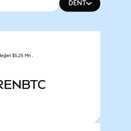
DENT
eğeri $5,25 Mn .
RENBTC