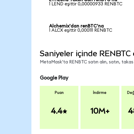
1 LEND eşittir 0,00000933 RENBTC
Alchemix'dan renBTC'na
1 ALCX eşittir 0,000111 RENBTC
Saniyeler içinde RENBTC 
MetaMask'ta RENBTC satın alın, satın, takas ed
Google Play
Puan
İndirme
Değ
4.4
10M+
4