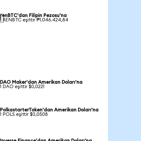
renBTC'dan Filipin Pezosu'na

1 RENBTC eşittir ₱1.046.424,84
DAO Maker'dan Amerikan Doları'na
1 DAO eşittir $0,0221
PolkastarterToken'dan Amerikan Doları'na
1 POLS eşittir $0,0508
Inverse Finance'dan Amerikan Doları'na