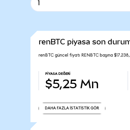
renBTC piyasa son duru
renBTC güncel fiyatı RENBTC başına $17.238
PIYASA DEĞERI
$5,25 Mn
DAHA FAZLA İSTATİSTİK GÖR
DAHA FAZLA İSTATİSTİK GÖR