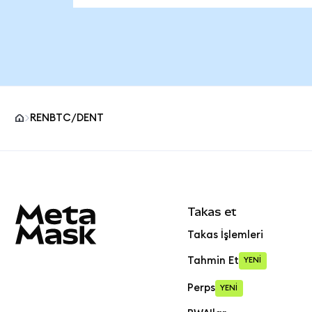
RENBTC/DENT
MetaMask site alt bilgisi
Takas et
Takas İşlemleri
Tahmin Et
YENİ
Perps
YENİ