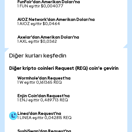
FunFair'dan Amerikan Doları'na
1 FUN eşittir $0,004077
AIOZ Network'dan Amerikan Doları'na
1 AIOZ eşittir $0,0464
Axelar'dan Amerikan Doları'na
1 AXL eşittir $0,0362
Diğer kurları keşfedin
Diğer kripto coinleri Request (REQ) coin'e çevirin
Wormhole'dan Request'na
1 W eşittir 0,161365 REQ
Enjin Coin'dan Request'na
1 ENJ eşittir 0,489713 REQ
Linea'dan Request'na
1 LINEA eşittir 0,042815 REQ
SushiSwap'dan Request'na