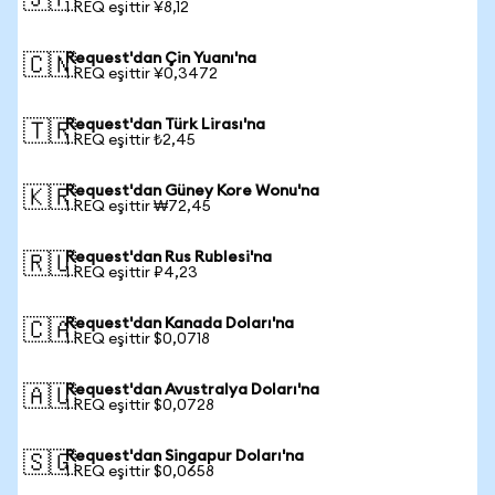
🇯🇵
1 REQ eşittir ¥8,12
Request'dan Çin Yuanı'na
🇨🇳
1 REQ eşittir ¥0,3472
Request'dan Türk Lirası'na
🇹🇷
1 REQ eşittir ₺2,45
Request'dan Güney Kore Wonu'na
🇰🇷
1 REQ eşittir ₩72,45
Request'dan Rus Rublesi'na
🇷🇺
1 REQ eşittir ₽4,23
Request'dan Kanada Doları'na
🇨🇦
1 REQ eşittir $0,0718
Request'dan Avustralya Doları'na
🇦🇺
1 REQ eşittir $0,0728
Request'dan Singapur Doları'na
🇸🇬
1 REQ eşittir $0,0658