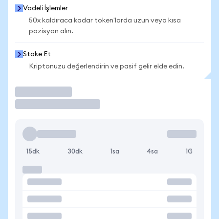
Vadeli İşlemler
50x kaldıraca kadar token'larda uzun veya kısa
pozisyon alın.
Stake Et
Kriptonuzu değerlendirin ve pasif gelir elde edin.
İşlem Yap
15dk
30dk
1sa
4sa
1G