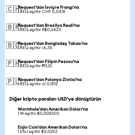
Request'dan İsviçre Frangı'na
🇨🇭
1 REQ eşittir CHF 0,0416
Request'dan Brezilya Reali'na
🇧🇷
1 REQ eşittir R$0,2623
Request'dan Bangladeş Takası'na
🇧🇩
1 REQ eşittir ৳6,35
Request'dan Filipin Pezosu'na
🇵🇭
1 REQ eşittir ₱3,12
Request'dan Polonya Zlotisi'na
🇵🇱
1 REQ eşittir zł 0,1912
Diğer kripto paraları USD'ye dönüştürün
Wormhole'dan Amerikan Doları'na
1 W eşittir $0,008303
Enjin Coin'dan Amerikan Doları'na
1 ENJ eşittir $0,0252