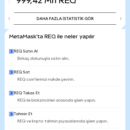
999,42 Mn
REQ
DAHA FAZLA İSTATİSTİK GÖR
DAHA FAZLA İSTATİSTİK GÖR
MetaMask'ta REQ ile neler yapılır
REQ Satın Al
Birkaç dokunuşla satın alın.
REQ Sat
REQ coin'lerinizi nakde çevirin.
REQ Takas Et
REQ ile blokzincirleri arasında işlem yapın.
Tahmin Et
REQ ve kripto tahmin piyasalarında işlem yapın.