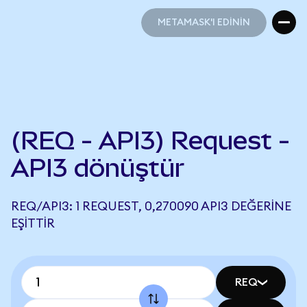
METAMASK'I EDİNİN
METAMASK'I EDİNİN
(REQ - API3) Request -
API3 dönüştür
REQ/API3: 1 REQUEST, 0,270090 API3 DEĞERINE
EŞITTIR
REQ