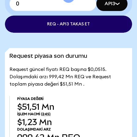
API3
REQ - API3 TAKAS ET
Request piyasa son durumu
Request güncel fiyatı REQ başına $0,0515.
Dolaşımdaki arzı 999,42 Mn REQ ve Request
toplam piyasa değeri $51,51 Mn .
PIYASA DEĞERI
$51,51 Mn
İŞLEM HACMI
(24S)
$1,23 Mn
DOLAŞIMDAKI ARZ