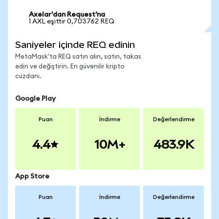
Axelar'dan Request'na
1 AXL eşittir 0,703762 REQ
Saniyeler içinde REQ edinin
MetaMask'ta REQ satın alın, satın, takas
edin ve değiştirin. En güvenilir kripto
cüzdanı.
Google Play
Puan
İndirme
Değerlendirme
4.4
10M+
483.9K
App Store
Puan
İndirme
Değerlendirme