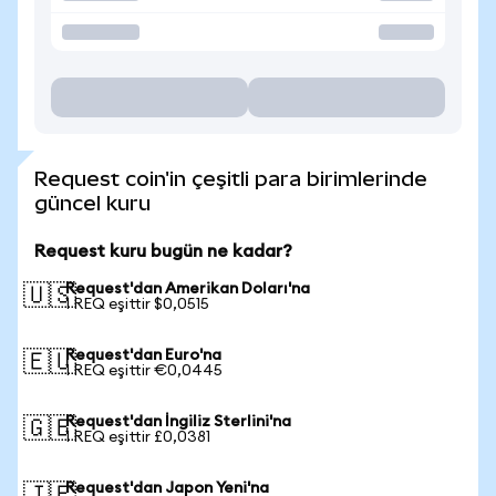
Request coin'in çeşitli para birimlerinde
güncel kuru
Request kuru bugün ne kadar?
Request'dan Amerikan Doları'na
🇺🇸
1 REQ eşittir $0,0515
Request'dan Euro'na
🇪🇺
1 REQ eşittir €0,0445
Request'dan İngiliz Sterlini'na
🇬🇧
1 REQ eşittir £0,0381
Request'dan Japon Yeni'na