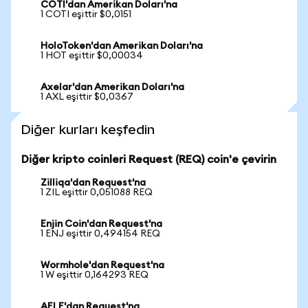
COTI'dan Amerikan Doları'na
1 COTI eşittir $0,0151
HoloToken'dan Amerikan Doları'na
1 HOT eşittir $0,00034
Axelar'dan Amerikan Doları'na
1 AXL eşittir $0,0367
Diğer kurları keşfedin
Diğer kripto coinleri Request (REQ) coin'e çevirin
Zilliqa'dan Request'na
1 ZIL eşittir 0,051088 REQ
Enjin Coin'dan Request'na
1 ENJ eşittir 0,494154 REQ
Wormhole'dan Request'na
1 W eşittir 0,164293 REQ
AELF'dan Request'na