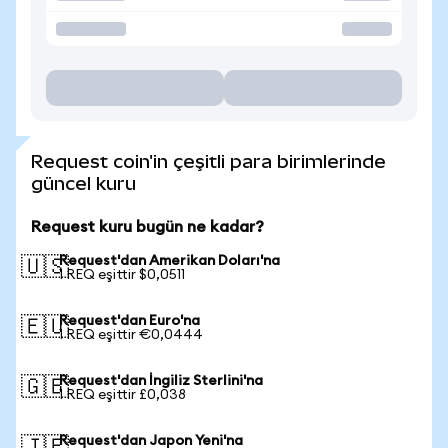
Request coin'in çeşitli para birimlerinde
güncel kuru
Request kuru bugün ne kadar?
Request'dan Amerikan Doları'na
🇺🇸
1 REQ eşittir $0,0511
Request'dan Euro'na
🇪🇺
1 REQ eşittir €0,0444
Request'dan İngiliz Sterlini'na
🇬🇧
1 REQ eşittir £0,038
Request'dan Japon Yeni'na