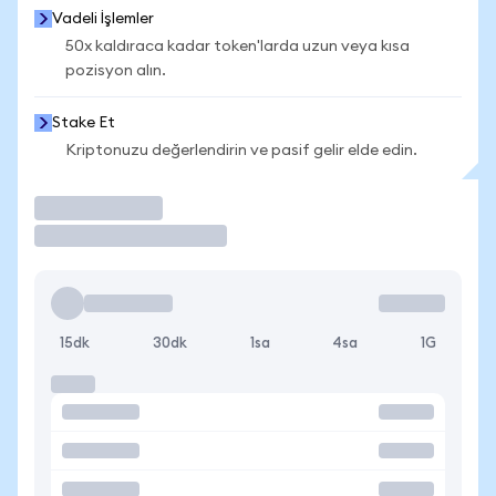
Vadeli İşlemler
50x kaldıraca kadar token'larda uzun veya kısa
pozisyon alın.
Stake Et
Kriptonuzu değerlendirin ve pasif gelir elde edin.
İşlem Yap
15dk
30dk
1sa
4sa
1G