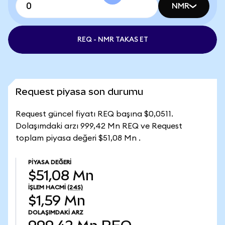
NMR
REQ - NMR TAKAS ET
Request piyasa son durumu
Request güncel fiyatı REQ başına $0,0511.
Dolaşımdaki arzı 999,42 Mn REQ ve Request
toplam piyasa değeri $51,08 Mn .
PIYASA DEĞERI
$51,08 Mn
İŞLEM HACMI
(24S)
$1,59 Mn
DOLAŞIMDAKI ARZ