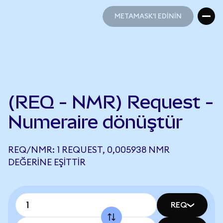
METAMASK'I EDİNİN
METAMASK'I EDİNİN
(REQ - NMR) Request -
Numeraire dönüştür
REQ/NMR: 1 REQUEST, 0,005938 NMR
DEĞERINE EŞITTIR
REQ