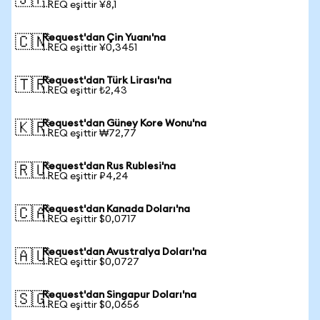
🇯🇵
1 REQ eşittir ¥8,1
Request'dan Çin Yuanı'na
🇨🇳
1 REQ eşittir ¥0,3451
Request'dan Türk Lirası'na
🇹🇷
1 REQ eşittir ₺2,43
Request'dan Güney Kore Wonu'na
🇰🇷
1 REQ eşittir ₩72,77
Request'dan Rus Rublesi'na
🇷🇺
1 REQ eşittir ₽4,24
Request'dan Kanada Doları'na
🇨🇦
1 REQ eşittir $0,0717
Request'dan Avustralya Doları'na
🇦🇺
1 REQ eşittir $0,0727
Request'dan Singapur Doları'na
🇸🇬
1 REQ eşittir $0,0656