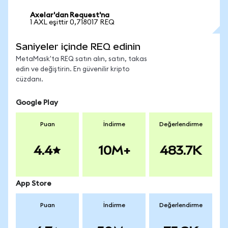
Axelar'dan Request'na
1 AXL eşittir 0,718017 REQ
Saniyeler içinde REQ edinin
MetaMask'ta REQ satın alın, satın, takas
edin ve değiştirin. En güvenilir kripto
cüzdanı.
Google Play
Puan
İndirme
Değerlendirme
4.4
10M+
483.7K
App Store
Puan
İndirme
Değerlendirme