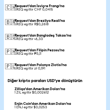
Request'dan İsviçre Frangı'na
🇨🇭
1 REQ eşittir CHF 0,0415
Request'dan Brezilya Reali'na
🇧🇷
1 REQ eşittir R$0,2618
Request'dan Bangladeş Takası'na
🇧🇩
1 REQ eşittir ৳6,33
Request'dan Filipin Pezosu'na
🇵🇭
1 REQ eşittir ₱3,11
Request'dan Polonya Zlotisi'na
🇵🇱
1 REQ eşittir zł 0,191
Diğer kripto paraları USD'ye dönüştürün
Zilliqa'dan Amerikan Doları'na
1 ZIL eşittir $0,002612
Enjin Coin'dan Amerikan Doları'na
1 ENJ eşittir $0,0253