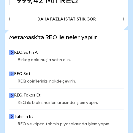
999,42 Mn
REQ
DAHA FAZLA İSTATİSTİK GÖR
DAHA FAZLA İSTATİSTİK GÖR
MetaMask'ta REQ ile neler yapılır
REQ Satın Al
Birkaç dokunuşla satın alın.
REQ Sat
REQ coin'lerinizi nakde çevirin.
REQ Takas Et
REQ ile blokzincirleri arasında işlem yapın.
Tahmin Et
REQ ve kripto tahmin piyasalarında işlem yapın.