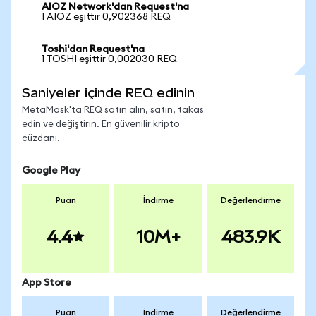
AIOZ Network'dan Request'na
1 AIOZ eşittir 0,902368 REQ
Toshi'dan Request'na
1 TOSHI eşittir 0,002030 REQ
Saniyeler içinde REQ edinin
MetaMask'ta REQ satın alın, satın, takas
edin ve değiştirin. En güvenilir kripto
cüzdanı.
Google Play
Puan
İndirme
Değerlendirme
4.4
10M+
483.9K
App Store
Puan
İndirme
Değerlendirme