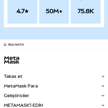
4.7
50M+
75.8K
REQ/WCFG
MetaMask site alt bilgisi
Takas et
Takas İşlemleri
MetaMask Para
Tahmin Et
YENİ
Kripto Al
Geliştiriciler
Perps
YENİ
MetaMask Kart
Dökümantasyon
METAMASK'İ EDİN
RWA'lar