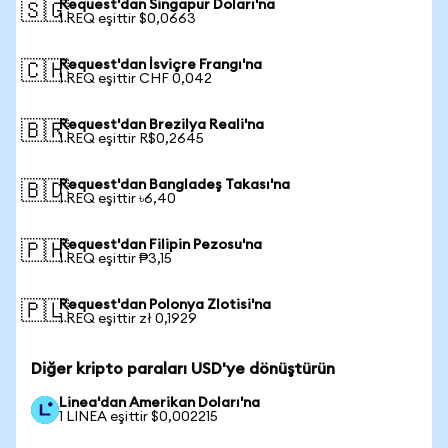
Request'dan Singapur Doları'na
🇸🇬
1 REQ eşittir $0,0663
Request'dan İsviçre Frangı'na
🇨🇭
1 REQ eşittir CHF 0,042
Request'dan Brezilya Reali'na
🇧🇷
1 REQ eşittir R$0,2645
Request'dan Bangladeş Takası'na
🇧🇩
1 REQ eşittir ৳6,40
Request'dan Filipin Pezosu'na
🇵🇭
1 REQ eşittir ₱3,15
Request'dan Polonya Zlotisi'na
🇵🇱
1 REQ eşittir zł 0,1929
Diğer kripto paraları USD'ye dönüştürün
Linea'dan Amerikan Doları'na
1 LINEA eşittir $0,002215