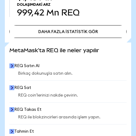
DOLAŞIMDAKI ARZ
999,42 Mn
REQ
DAHA FAZLA İSTATİSTİK GÖR
DAHA FAZLA İSTATİSTİK GÖR
MetaMask'ta REQ ile neler yapılır
REQ Satın Al
Birkaç dokunuşla satın alın.
REQ Sat
REQ coin'lerinizi nakde çevirin.
REQ Takas Et
REQ ile blokzincirleri arasında işlem yapın.
Tahmin Et