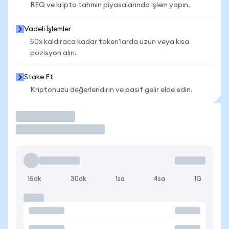
REQ ve kripto tahmin piyasalarında işlem yapın.
Vadeli İşlemler
50x kaldıraca kadar token'larda uzun veya kısa
pozisyon alın.
Stake Et
Kriptonuzu değerlendirin ve pasif gelir elde edin.
İşlem Yap
15dk
30dk
1sa
4sa
1G