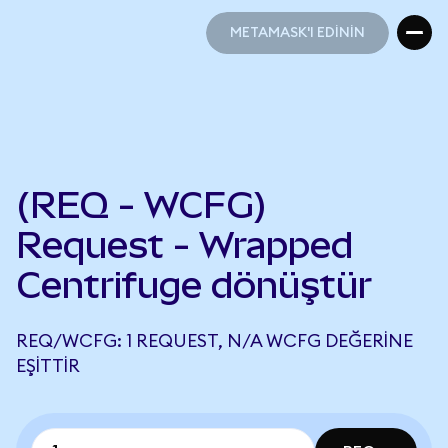
METAMASK'I EDİNİN
METAMASK'I EDİNİN
(REQ - WCFG)
Request - Wrapped
Centrifuge dönüştür
REQ/WCFG: 1 REQUEST, N/A WCFG DEĞERINE
EŞITTIR