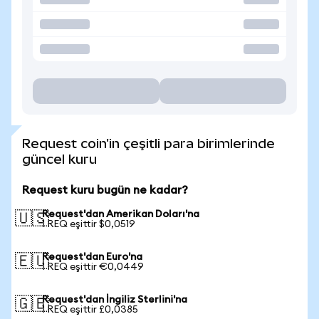
Request coin'in çeşitli para birimlerinde
güncel kuru
Request kuru bugün ne kadar?
Request'dan Amerikan Doları'na
🇺🇸
1 REQ eşittir $0,0519
Request'dan Euro'na
🇪🇺
1 REQ eşittir €0,0449
Request'dan İngiliz Sterlini'na
🇬🇧
1 REQ eşittir £0,0385