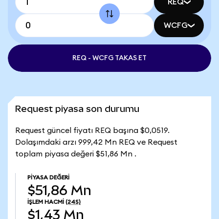
REQ
WCFG
REQ - WCFG TAKAS ET
Request piyasa son durumu
Request güncel fiyatı REQ başına $0,0519.
Dolaşımdaki arzı 999,42 Mn REQ ve Request
toplam piyasa değeri $51,86 Mn .
PIYASA DEĞERI
$51,86 Mn
İŞLEM HACMI
(24S)
$1,43 Mn