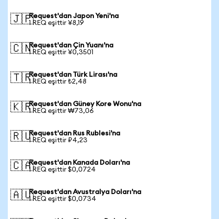
Request'dan Japon Yeni'na
🇯🇵
1 REQ eşittir ¥8,19
Request'dan Çin Yuanı'na
🇨🇳
1 REQ eşittir ¥0,3501
Request'dan Türk Lirası'na
🇹🇷
1 REQ eşittir ₺2,48
Request'dan Güney Kore Wonu'na
🇰🇷
1 REQ eşittir ₩73,06
Request'dan Rus Rublesi'na
🇷🇺
1 REQ eşittir ₽4,23
Request'dan Kanada Doları'na
🇨🇦
1 REQ eşittir $0,0724
Request'dan Avustralya Doları'na
🇦🇺
1 REQ eşittir $0,0734