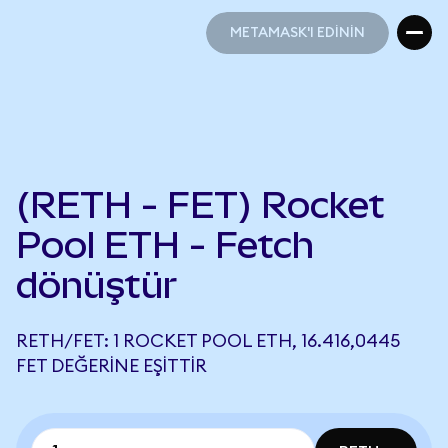
METAMASK'I EDİNİN
METAMASK'I EDİNİN
(RETH - FET) Rocket
Pool ETH - Fetch
dönüştür
RETH/FET: 1 ROCKET POOL ETH, 16.416,0445
FET DEĞERINE EŞITTIR