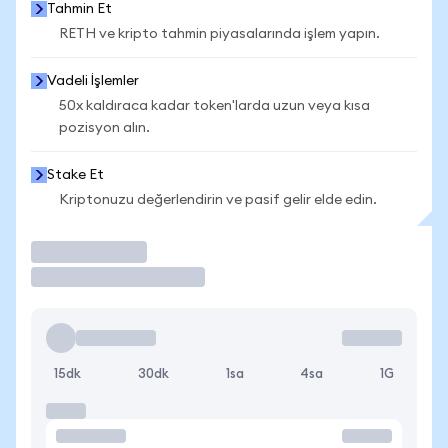
Tahmin Et
RETH ve kripto tahmin piyasalarında işlem yapın.
Vadeli İşlemler
50x kaldıraca kadar token'larda uzun veya kısa
pozisyon alın.
Stake Et
Kriptonuzu değerlendirin ve pasif gelir elde edin.
İşlem Yap
15dk
30dk
1sa
4sa
1G