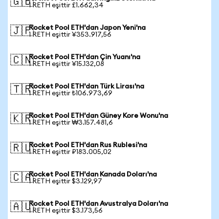
🇬🇧
1 RETH eşittir £1.662,34
Rocket Pool ETH'dan Japon Yeni'na
🇯🇵
1 RETH eşittir ¥353.917,56
Rocket Pool ETH'dan Çin Yuanı'na
🇨🇳
1 RETH eşittir ¥15.132,08
Rocket Pool ETH'dan Türk Lirası'na
🇹🇷
1 RETH eşittir ₺106.973,69
Rocket Pool ETH'dan Güney Kore Wonu'na
🇰🇷
1 RETH eşittir ₩3.157.481,6
Rocket Pool ETH'dan Rus Rublesi'na
🇷🇺
1 RETH eşittir ₽183.005,02
Rocket Pool ETH'dan Kanada Doları'na
🇨🇦
1 RETH eşittir $3.129,97
Rocket Pool ETH'dan Avustralya Doları'na
🇦🇺
1 RETH eşittir $3.173,56