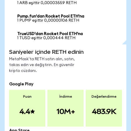
1 ARB eşittir 0,00003559 RETH
Pump.fun'dan Rocket Pool ETH'na
1 PUMP eşittir 0,00000106 RETH
TrueUSD'dan Rocket Pool ETH'na
1 TUSD eşittir 0,000444 RETH
Saniyeler içinde RETH edinin
MetaMask'ta RETH satın alın, satın,
takas edin ve değiştirin. En güvenilir
kripto cüzdanı.
Google Play
Puan
İndirme
Değerlendirme
4.4
10M+
483.9K
App Store