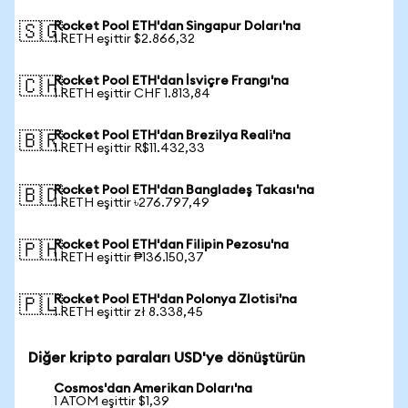
Rocket Pool ETH'dan Singapur Doları'na
🇸🇬
1 RETH eşittir $2.866,32
Rocket Pool ETH'dan İsviçre Frangı'na
🇨🇭
1 RETH eşittir CHF 1.813,84
Rocket Pool ETH'dan Brezilya Reali'na
🇧🇷
1 RETH eşittir R$11.432,33
Rocket Pool ETH'dan Bangladeş Takası'na
🇧🇩
1 RETH eşittir ৳276.797,49
Rocket Pool ETH'dan Filipin Pezosu'na
🇵🇭
1 RETH eşittir ₱136.150,37
Rocket Pool ETH'dan Polonya Zlotisi'na
🇵🇱
1 RETH eşittir zł 8.338,45
Diğer kripto paraları USD'ye dönüştürün
Cosmos'dan Amerikan Doları'na
1 ATOM eşittir $1,39