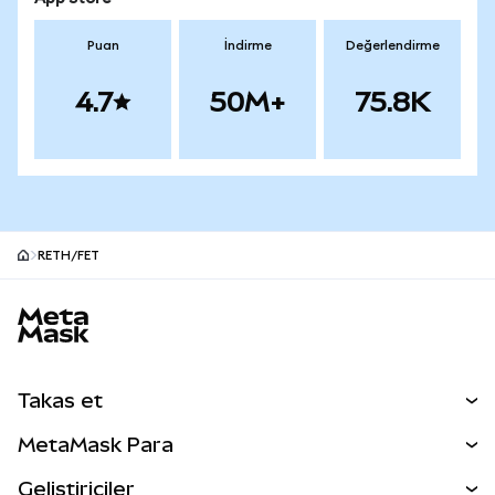
Puan
İndirme
Değerlendirme
4.7
50M+
75.8K
RETH/FET
MetaMask site alt bilgisi
Takas et
Takas İşlemleri
MetaMask Para
Tahmin Et
YENİ
Kripto Al
Geliştiriciler