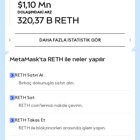
$1,10 Mn
DOLAŞIMDAKI ARZ
320,37 B
RETH
DAHA FAZLA İSTATİSTİK GÖR
DAHA FAZLA İSTATİSTİK GÖR
MetaMask'ta RETH ile neler yapılır
RETH Satın Al
Birkaç dokunuşla satın alın.
RETH Sat
RETH coin'lerinizi nakde çevirin.
RETH Takas Et
RETH ile blokzincirleri arasında işlem yapın.