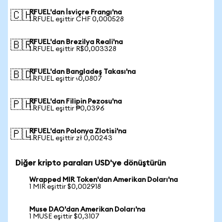
RFUEL'dan İsviçre Frangı'na
🇨🇭
1 RFUEL eşittir CHF 0,000528
RFUEL'dan Brezilya Reali'na
🇧🇷
1 RFUEL eşittir R$0,003328
RFUEL'dan Bangladeş Takası'na
🇧🇩
1 RFUEL eşittir ৳0,0807
RFUEL'dan Filipin Pezosu'na
🇵🇭
1 RFUEL eşittir ₱0,0396
RFUEL'dan Polonya Zlotisi'na
🇵🇱
1 RFUEL eşittir zł 0,00243
Diğer kripto paraları USD'ye dönüştürün
Wrapped MIR Token'dan Amerikan Doları'na
1 MIR eşittir $0,002918
Muse DAO'dan Amerikan Doları'na
1 MUSE eşittir $0,3107