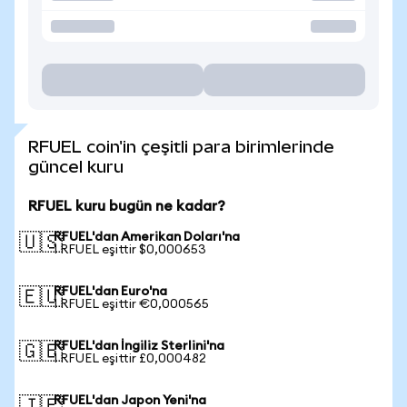
RFUEL coin'in çeşitli para birimlerinde
güncel kuru
RFUEL kuru bugün ne kadar?
RFUEL'dan Amerikan Doları'na
🇺🇸
1 RFUEL eşittir $0,000653
RFUEL'dan Euro'na
🇪🇺
1 RFUEL eşittir €0,000565
RFUEL'dan İngiliz Sterlini'na
🇬🇧
1 RFUEL eşittir £0,000482
RFUEL'dan Japon Yeni'na