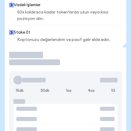
Vadeli İşlemler
50x kaldıraca kadar token'larda uzun veya kısa
pozisyon alın.
Stake Et
Kriptonuzu değerlendirin ve pasif gelir elde edin.
İşlem Yap
15dk
30dk
1sa
4sa
1G