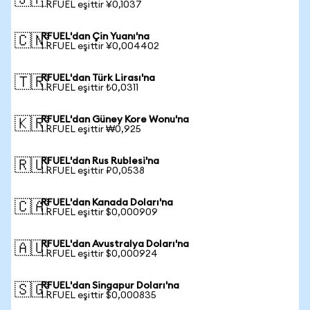
🇯🇵
1 RFUEL eşittir ¥0,1037
RFUEL'dan Çin Yuanı'na
🇨🇳
1 RFUEL eşittir ¥0,004402
RFUEL'dan Türk Lirası'na
🇹🇷
1 RFUEL eşittir ₺0,0311
RFUEL'dan Güney Kore Wonu'na
🇰🇷
1 RFUEL eşittir ₩0,925
RFUEL'dan Rus Rublesi'na
🇷🇺
1 RFUEL eşittir ₽0,0538
RFUEL'dan Kanada Doları'na
🇨🇦
1 RFUEL eşittir $0,000909
RFUEL'dan Avustralya Doları'na
🇦🇺
1 RFUEL eşittir $0,000924
RFUEL'dan Singapur Doları'na
🇸🇬
1 RFUEL eşittir $0,000835