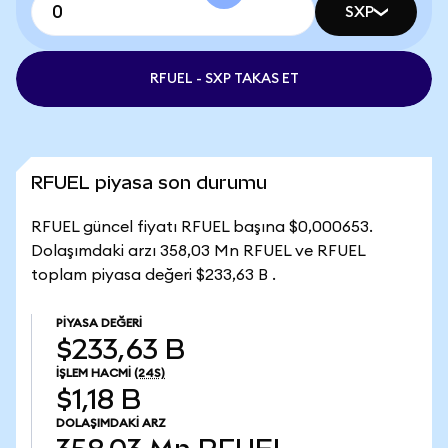
SXP
RFUEL - SXP TAKAS ET
RFUEL piyasa son durumu
RFUEL güncel fiyatı RFUEL başına $0,000653.
Dolaşımdaki arzı 358,03 Mn RFUEL ve RFUEL
toplam piyasa değeri $233,63 B .
PIYASA DEĞERI
$233,63 B
İŞLEM HACMI
(24S)
$1,18 B
DOLAŞIMDAKI ARZ