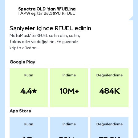
Spectra OLD 'dan RFUEL'na
1 APW eşittir 28,3890 RFUEL
Saniyeler içinde RFUEL edinin
MetaMask'ta RFUEL satın alın, satın,
takas edin ve değiştirin. En güvenilir
kripto cüzdanı.
Google Play
Puan
İndirme
Değerlendirme
4.4
10M+
484K
App Store
Puan
İndirme
Değerlendirme