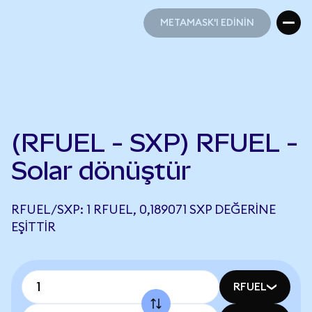
METAMASK'I EDİNİN
METAMASK'I EDİNİN
(RFUEL - SXP) RFUEL -
Solar dönüştür
RFUEL/SXP: 1 RFUEL, 0,189071 SXP DEĞERINE
EŞITTIR
RFUEL