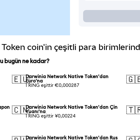
oken coin'in çeşitli para birimlerin
u bugün ne kadar?
Darwinia Network Native Token'dan
🇪🇺
🇬
Euro'na
1 RING eşittir €0,000287
apon
Darwinia Network Native Token'dan Çin
🇨🇳
🇹
Yuanı'na
1 RING eşittir ¥0,00224
Darwinia Network Native Token'dan Rus