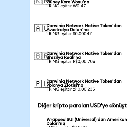
🇰🇷
Güney Kore Wonu'na
1 RING eşittir ₩0,47
Darwinia Network Native Token'dan
🇦🇺
Avustralya Doları'na
1 RING eşittir $0,00047
Darwinia Network Native Token'dan
🇧🇷
Brezilya Reali'na
1 RING eşittir R$0,001706
Darwinia Network Native Token'dan
🇵🇱
Polonya Zlotisi'na
1 RING eşittir zł 0,001235
Diğer kripto paraları USD'ye dönüşt
Wrapped SUI (Universal)'dan Amerika
Doları'na