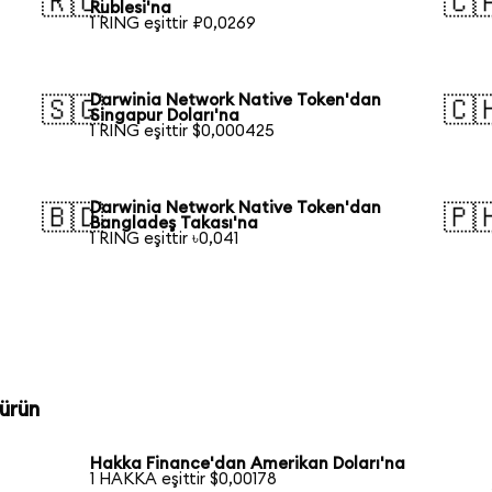
🇷🇺
🇨
Rublesi'na
1 RING eşittir ₽0,0269
Darwinia Network Native Token'dan
🇸🇬
🇨
Singapur Doları'na
1 RING eşittir $0,000425
Darwinia Network Native Token'dan
🇧🇩
🇵
Bangladeş Takası'na
1 RING eşittir ৳0,041
ürün
n
Hakka Finance'dan Amerikan Doları'na
1 HAKKA eşittir $0,00178