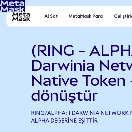
Al Sat
MetaMask Para
Geliştiri
(RING - ALPH
Darwinia Net
Native Token -
dönüştür
RING/ALPHA: 1 DARWINIA NETWORK N
ALPHA DEĞERINE EŞITTIR