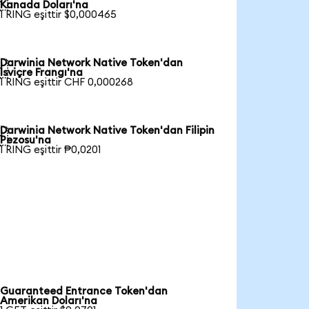

Kanada Doları'na
1 RING eşittir $0,000465
Darwinia Network Native Token'dan

İsviçre Frangı'na
1 RING eşittir CHF 0,000268
Darwinia Network Native Token'dan Filipin

Pezosu'na
1 RING eşittir ₱0,0201
Guaranteed Entrance Token'dan
Amerikan Doları'na