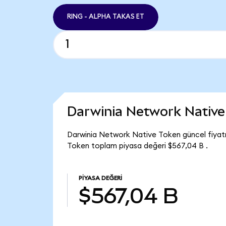
RING - ALPHA TAKAS ET
Darwinia Network Native
Darwinia Network Native Token güncel fiyatı
Token toplam piyasa değeri $567,04 B .
PIYASA DEĞERI
$567,04 B