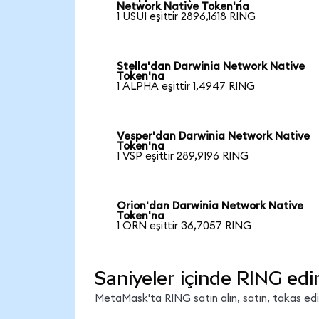
Network Native Token'na
1 USUI eşittir 2896,1618 RING
Stella'dan Darwinia Network Native
Token'na
1 ALPHA eşittir 1,4947 RING
Vesper'dan Darwinia Network Native
Token'na
1 VSP eşittir 289,9196 RING
Orion'dan Darwinia Network Native
Token'na
1 ORN eşittir 36,7057 RING
Saniyeler içinde RING edi
MetaMask'ta RING satın alın, satın, takas edin 