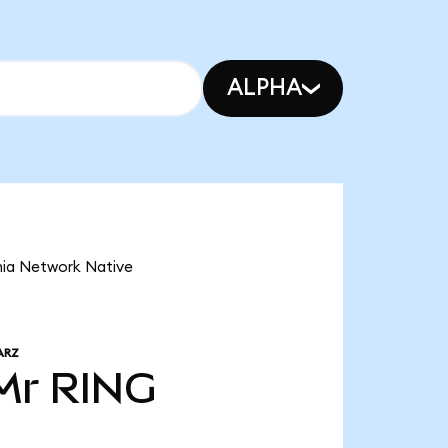
ALPHA
inia Network Native
ARZ
 Mr
RING