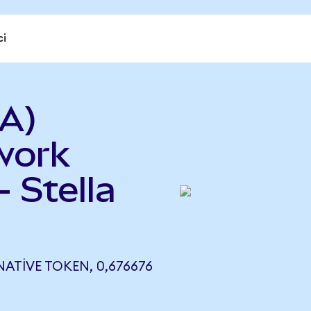
ci
A)
work
 Stella
ATIVE TOKEN, 0,676676