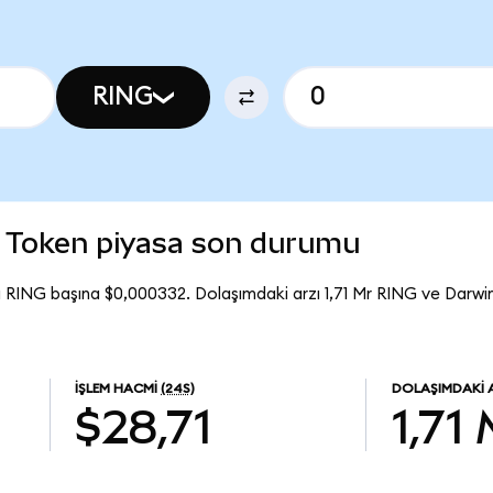
RING
 Token piyasa son durumu
 RING başına $0,000332. Dolaşımdaki arzı 1,71 Mr RING ve Darw
İŞLEM HACMI
(24S)
DOLAŞIMDAKI 
$28,71
1,71