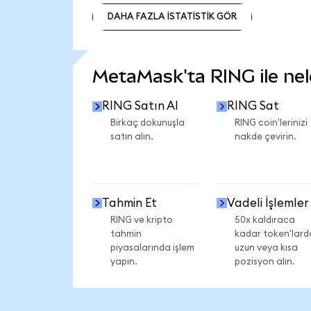
DAHA FAZLA İSTATİSTİK GÖR
DAHA FAZLA İSTATİSTİK GÖR
MetaMask'ta RING ile nele
RING Satın Al
RING Sat
Birkaç dokunuşla
RING coin'lerinizi
satın alın.
nakde çevirin.
Tahmin Et
Vadeli İşlemler
RING ve kripto
50x kaldıraca
tahmin
kadar token'lard
piyasalarında işlem
uzun veya kısa
yapın.
pozisyon alın.