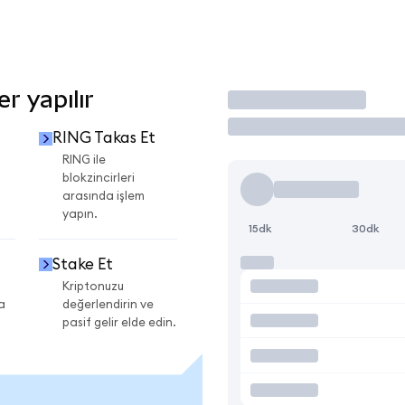
r yapılır
İşlem Yap
RING Takas Et
RING ile
blokzincirleri
arasında işlem
yapın.
15dk
30dk
Stake Et
Kriptonuzu
a
değerlendirin ve
pasif gelir elde edin.