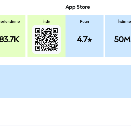
App Store
erlendirme
İndir
Puan
İndirme
83.7K
4.7
50M