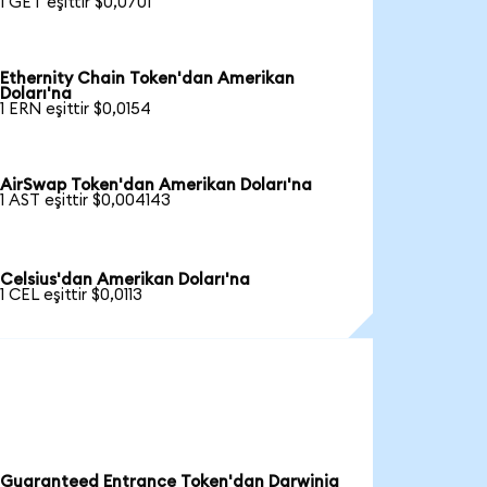
1 GET eşittir $0,0701
Ethernity Chain Token'dan Amerikan
Doları'na
1 ERN eşittir $0,0154
AirSwap Token'dan Amerikan Doları'na
1 AST eşittir $0,004143
Celsius'dan Amerikan Doları'na
1 CEL eşittir $0,0113
Guaranteed Entrance Token'dan Darwinia