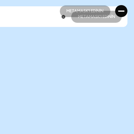
METAMASK'I EDİNİN
METAMASK'I EDİNİN
METAMASK'I EDİNİN
METAMASK'I EDİNİN