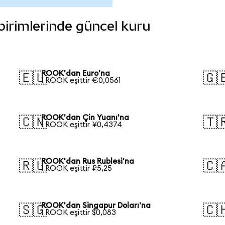
 birimlerinde güncel kuru
ROOK'dan Euro'na
🇪🇺
🇬
1 ROOK eşittir €0,0561
ROOK'dan Çin Yuanı'na
🇨🇳
🇹
1 ROOK eşittir ¥0,4374
ROOK'dan Rus Rublesi'na
🇷🇺
🇨
1 ROOK eşittir ₽5,25
ROOK'dan Singapur Doları'na
🇸🇬
🇨
1 ROOK eşittir $0,083