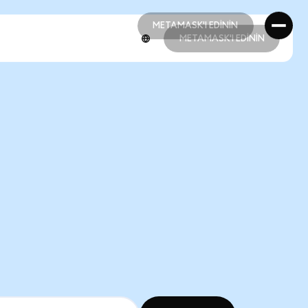
METAMASK'I EDİNİN
METAMASK'I EDİNİN
METAMASK'I EDİNİN
METAMASK'I EDİNİN