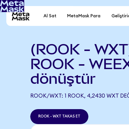
Al Sat
MetaMask Para
Geliştiri
(ROOK - WXT
ROOK - WEEX
dönüştür
ROOK/WXT: 1 ROOK, 4,2430 WXT DEĞ
ROOK - WXT TAKAS ET