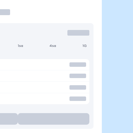
1sa
4sa
1G