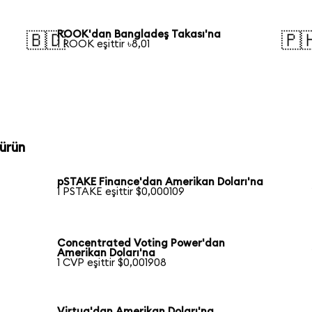
ROOK'dan Bangladeş Takası'na
🇧🇩
🇵
1 ROOK eşittir ৳8,01
ürün
pSTAKE Finance'dan Amerikan Doları'na
1 PSTAKE eşittir $0,000109
Concentrated Voting Power'dan
Amerikan Doları'na
1 CVP eşittir $0,001908
Virtua'dan Amerikan Doları'na