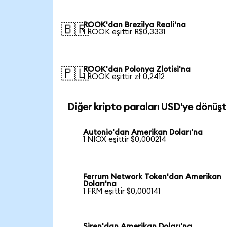
ROOK'dan Brezilya Reali'na
🇧🇷
1 ROOK eşittir R$0,3331
ROOK'dan Polonya Zlotisi'na
🇵🇱
1 ROOK eşittir zł 0,2412
Diğer kripto paraları USD'ye dönüşt
Autonio'dan Amerikan Doları'na
1 NIOX eşittir $0,000214
Ferrum Network Token'dan Amerikan
Doları'na
1 FRM eşittir $0,000141
Siren'dan Amerikan Doları'na