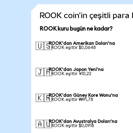
ROOK coin'in çeşitli para
ROOK kuru bugün ne kadar?
ROOK'dan Amerikan Doları'na
🇺🇸
1 ROOK eşittir $0,0648
ROOK'dan Japon Yeni'na
🇯🇵
1 ROOK eşittir ¥10,22
ROOK'dan Güney Kore Wonu'na
🇰🇷
1 ROOK eşittir ₩91,78
ROOK'dan Avustralya Doları'na
🇦🇺
1 ROOK eşittir $0,0918