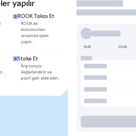
er yapılır
İşlem Yap
ROOK Takas Et
i
ROOK ile
blokzincirleri
arasında işlem
yapın.
15dk
30dk
Stake Et
Kriptonuzu
a
değerlendirin ve
pasif gelir elde edin.