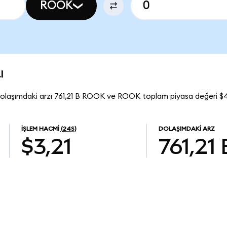
ROOK
u
laşımdaki arzı 761,21 B ROOK ve ROOK toplam piyasa değeri $4
İŞLEM HACMI
(24S)
DOLAŞIMDAKI ARZ
$3,21
761,21 