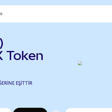
ci
)
 Token
ERINE EŞITTIR