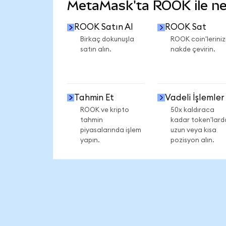
MetaMask'ta ROOK ile nel
ROOK Satın Al
ROOK Sat
Birkaç dokunuşla
ROOK coin'leriniz
satın alın.
nakde çevirin.
Tahmin Et
Vadeli İşlemler
ROOK ve kripto
50x kaldıraca
tahmin
kadar token'lard
piyasalarında işlem
uzun veya kısa
yapın.
pozisyon alın.