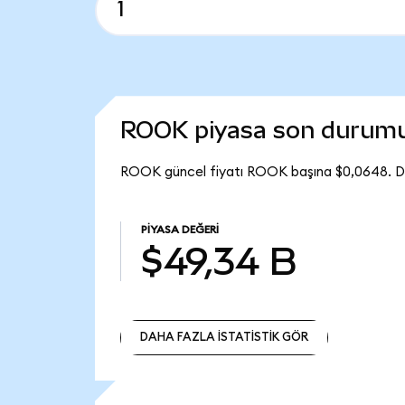
ROOK piyasa son durum
ROOK güncel fiyatı ROOK başına $0,0648. Do
PIYASA DEĞERI
$49,34 B
DAHA FAZLA İSTATİSTİK GÖR
DAHA FAZLA İSTATİSTİK GÖR