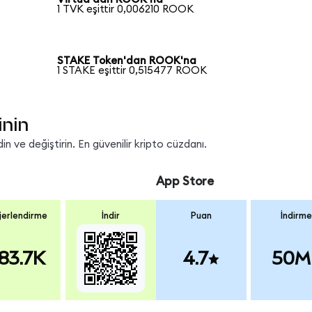
1 TVK eşittir 0,006210 ROOK
STAKE Token'dan ROOK'na
1 STAKE eşittir 0,515477 ROOK
inin
 ve değiştirin. En güvenilir kripto cüzdanı.
App Store
erlendirme
İndir
Puan
İndirme
83.7K
4.7
50M