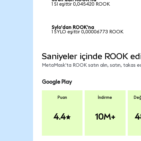
1 SI eşittir 0,045420 ROOK
Sylo'dan ROOK'na
1 SYLO eşittir 0,00006773 ROOK
Saniyeler içinde ROOK ed
MetaMask'ta ROOK satın alın, satın, takas edin
Google Play
Puan
İndirme
Değ
4.4
10M+
4