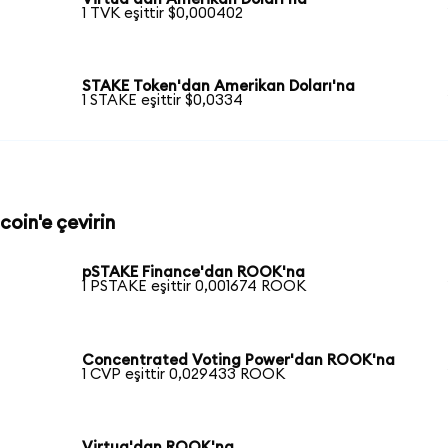
1 TVK eşittir $0,000402
STAKE Token'dan Amerikan Doları'na
1 STAKE eşittir $0,0334
oin'e çevirin
pSTAKE Finance'dan ROOK'na
1 PSTAKE eşittir 0,001674 ROOK
Concentrated Voting Power'dan ROOK'na
1 CVP eşittir 0,029433 ROOK
Virtua'dan ROOK'na