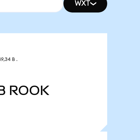
WXT
9,34 B .
B
ROOK