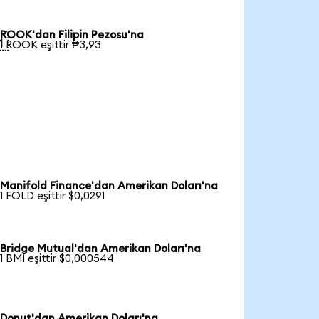
ROOK'dan Filipin Pezosu'na

1 ROOK eşittir ₱3,93
Manifold Finance'dan Amerikan Doları'na
1 FOLD eşittir $0,0291
Bridge Mutual'dan Amerikan Doları'na
1 BMI eşittir $0,000544
Donut'dan Amerikan Doları'na