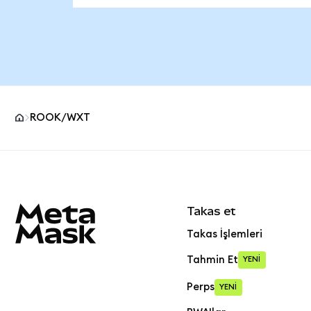
ROOK/WXT
MetaMask site alt bilgisi
Takas et
Takas İşlemleri
Tahmin Et
YENİ
Perps
YENİ