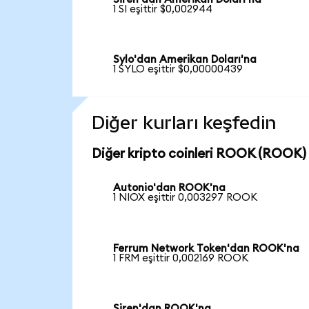
1 SI eşittir $0,002944
Sylo'dan Amerikan Doları'na
1 SYLO eşittir $0,00000439
Diğer kurları keşfedin
Diğer kripto coinleri ROOK (ROOK) c
Autonio'dan ROOK'na
1 NIOX eşittir 0,003297 ROOK
Ferrum Network Token'dan ROOK'na
1 FRM eşittir 0,002169 ROOK
Siren'dan ROOK'na