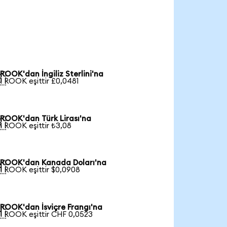
ROOK'dan İngiliz Sterlini'na

1 ROOK eşittir £0,0481
ROOK'dan Türk Lirası'na

1 ROOK eşittir ₺3,08
ROOK'dan Kanada Doları'na

1 ROOK eşittir $0,0908
ROOK'dan İsviçre Frangı'na

1 ROOK eşittir CHF 0,0523