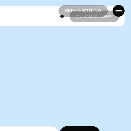
METAMASK'I EDİNİN
METAMASK'I EDİNİN
METAMASK'I EDİNİN
METAMASK'I EDİNİN