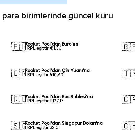
i para birimlerinde güncel kuru
Rocket Pool'dan Euro'na
🇪🇺
🇬
1 RPL eşittir €1,36
Rocket Pool'dan Çin Yuanı'na
🇨🇳
🇹
1 RPL eşittir ¥10,60
Rocket Pool'dan Rus Rublesi'na
🇷🇺
🇨
1 RPL eşittir ₽127,17
Rocket Pool'dan Singapur Doları'na
🇸🇬
🇨
1 RPL eşittir $2,01