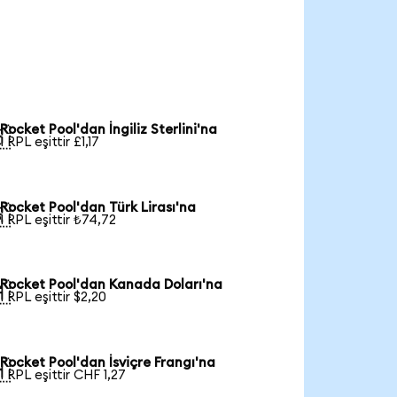
Rocket Pool'dan İngiliz Sterlini'na

1 RPL eşittir £1,17
Rocket Pool'dan Türk Lirası'na

1 RPL eşittir ₺74,72
Rocket Pool'dan Kanada Doları'na

1 RPL eşittir $2,20
Rocket Pool'dan İsviçre Frangı'na

1 RPL eşittir CHF 1,27