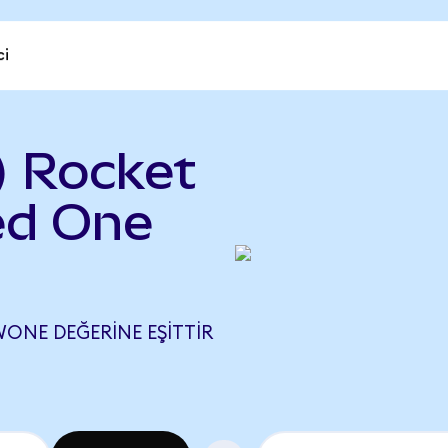
ci
 Rocket
ed One
WONE DEĞERINE EŞITTIR