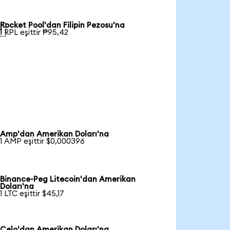
Rocket Pool'dan Filipin Pezosu'na

1 RPL eşittir ₱95,42
Amp'dan Amerikan Doları'na
1 AMP eşittir $0,000396
Binance-Peg Litecoin'dan Amerikan
Doları'na
1 LTC eşittir $45,17
Celo'dan Amerikan Doları'na