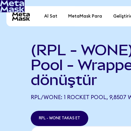
Al Sat
MetaMask Para
Geliştiri
(RPL - WONE)
Pool - Wrapp
dönüştür
RPL/WONE: 1 ROCKET POOL, 9,8507 
RPL - WONE TAKAS ET