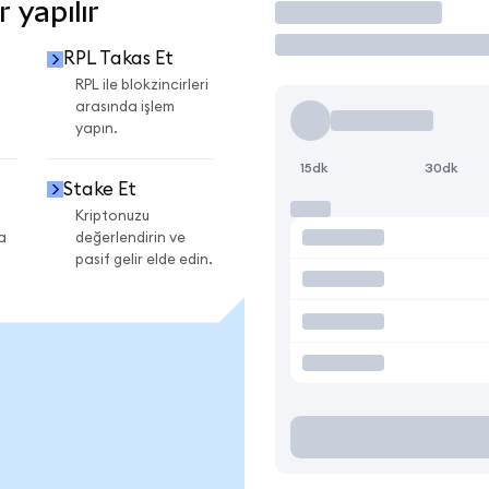
 yapılır
İşlem Yap
RPL Takas Et
RPL ile blokzincirleri
arasında işlem
yapın.
15dk
30dk
Stake Et
Kriptonuzu
a
değerlendirin ve
pasif gelir elde edin.