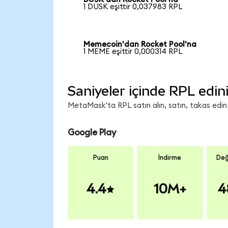
1 DUSK eşittir 0,037983 RPL
Memecoin'dan Rocket Pool'na
1 MEME eşittir 0,000314 RPL
Saniyeler içinde RPL edin
MetaMask'ta RPL satın alın, satın, takas edin v
Google Play
Puan
İndirme
Değ
4.4
10M+
4