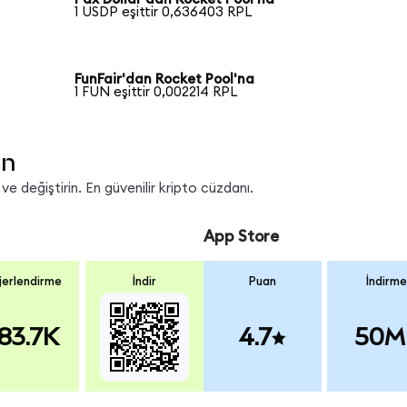
1 USDP eşittir 0,636403 RPL
FunFair'dan Rocket Pool'na
1 FUN eşittir 0,002214 RPL
in
e değiştirin. En güvenilir kripto cüzdanı.
App Store
erlendirme
İndir
Puan
İndirme
83.7K
4.7
50M