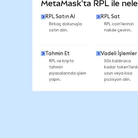
MetaMask'ta RPL ile neler
RPL Satın Al
RPL Sat
Birkaç dokunuşla
RPL coin'lerinizi
satın alın.
nakde çevirin.
Tahmin Et
Vadeli İşlemler
RPL ve kripto
50x kaldıraca
tahmin
kadar token'lard
piyasalarında işlem
uzun veya kısa
yapın.
pozisyon alın.