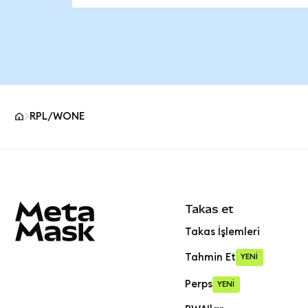
RPL/WONE
MetaMask site alt bilgisi
Takas et
Takas İşlemleri
Tahmin Et
YENİ
Perps
YENİ