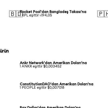
Rocket Pool'dan Bangladeş Takası'na
🇧🇩
🇵
1 RPL eşittir ৳194,05
ürün
Ankr Network'dan Amerikan Doları'na
1 ANKR eşittir $0,003452
ConstitutionDAO'dan Amerikan Doları'na
1 PEOPLE eşittir $0,007018
Pax Dollar'dan Amerikan Doları'na