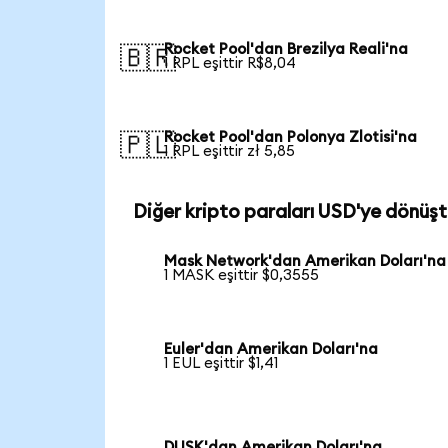
Rocket Pool'dan Brezilya Reali'na
🇧🇷
1 RPL eşittir R$8,04
Rocket Pool'dan Polonya Zlotisi'na
🇵🇱
1 RPL eşittir zł 5,85
Diğer kripto paraları USD'ye dönüşt
Mask Network'dan Amerikan Doları'na
1 MASK eşittir $0,3555
Euler'dan Amerikan Doları'na
1 EUL eşittir $1,41
DUSK'dan Amerikan Doları'na