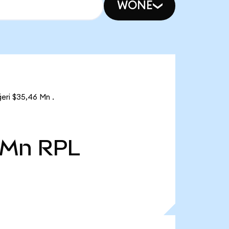
WONE
eri $35,46 Mn .
 Mn
RPL