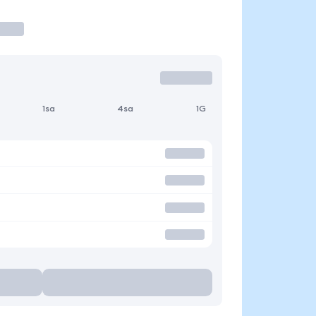
1sa
4sa
1G