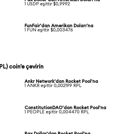
1 USDP eşittir $0,9992
FunFair'dan Amerikan Doları'na
1 FUN eşittir $0,003476
L) coin'e çevirin
Ankr Network'dan Rocket Pool'na
1 ANKR eşittir 0,002199 RPL
ConstitutionDAO'dan Rocket Pool'na
1 PEOPLE eşittir 0,004470 RPL
Pax Dollar'dan Rocket Pool'na