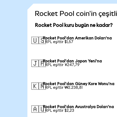
Rocket Pool coin'in çeşitl
Rocket Pool kuru bugün ne kadar?
Rocket Pool'dan Amerikan Doları'na
🇺🇸
1 RPL eşittir $1,57
Rocket Pool'dan Japon Yeni'na
🇯🇵
1 RPL eşittir ¥247,79
Rocket Pool'dan Güney Kore Wonu'na
🇰🇷
1 RPL eşittir ₩2.238,81
Rocket Pool'dan Avustralya Doları'na
🇦🇺
1 RPL eşittir $2,23