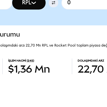
RPL
 durumu
 Dolaşımdaki arzı 22,70 Mn RPL ve Rocket Pool toplam piyasa değ
İŞLEM HACMI
(24S)
DOLAŞIMDAKI ARZ
$1,36 Mn
22,70