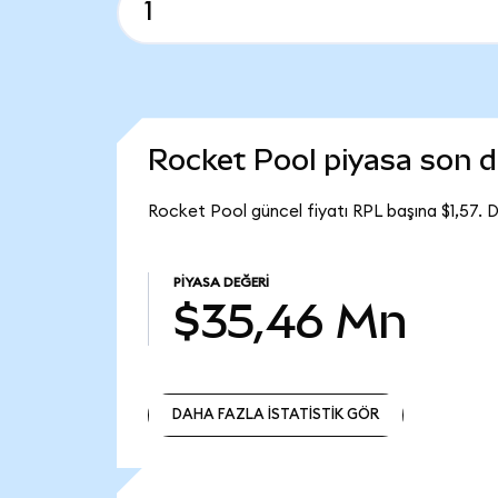
Rocket Pool piyasa son
Rocket Pool güncel fiyatı RPL başına $1,57.
PIYASA DEĞERI
$35,46 Mn
DAHA FAZLA İSTATİSTİK GÖR
DAHA FAZLA İSTATİSTİK GÖR