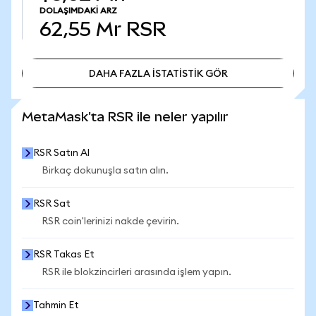
DOLAŞIMDAKI ARZ
62,55 Mr
RSR
DAHA FAZLA İSTATİSTİK GÖR
DAHA FAZLA İSTATİSTİK GÖR
MetaMask'ta RSR ile neler yapılır
RSR Satın Al
Birkaç dokunuşla satın alın.
RSR Sat
RSR coin'lerinizi nakde çevirin.
RSR Takas Et
RSR ile blokzincirleri arasında işlem yapın.
Tahmin Et