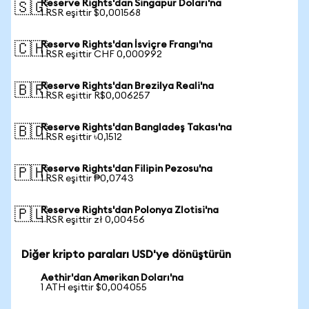
Reserve Rights'dan Singapur Doları'na
🇸🇬
1 RSR eşittir $0,001568
Reserve Rights'dan İsviçre Frangı'na
🇨🇭
1 RSR eşittir CHF 0,000992
Reserve Rights'dan Brezilya Reali'na
🇧🇷
1 RSR eşittir R$0,006257
Reserve Rights'dan Bangladeş Takası'na
🇧🇩
1 RSR eşittir ৳0,1512
Reserve Rights'dan Filipin Pezosu'na
🇵🇭
1 RSR eşittir ₱0,0743
Reserve Rights'dan Polonya Zlotisi'na
🇵🇱
1 RSR eşittir zł 0,00456
Diğer kripto paraları USD'ye dönüştürün
Aethir'dan Amerikan Doları'na
1 ATH eşittir $0,004055