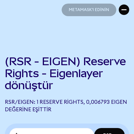
METAMASK'I EDİNİN
METAMASK'I EDİNİN
(RSR - EIGEN) Reserve
Rights - Eigenlayer
dönüştür
RSR/EIGEN: 1 RESERVE RIGHTS, 0,006793 EIGEN
DEĞERINE EŞITTIR