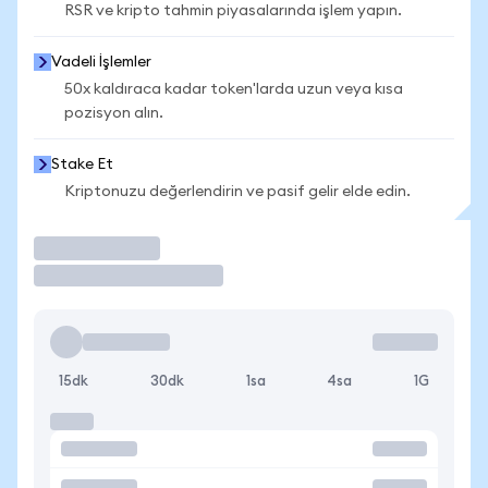
RSR ve kripto tahmin piyasalarında işlem yapın.
Vadeli İşlemler
50x kaldıraca kadar token'larda uzun veya kısa
pozisyon alın.
Stake Et
Kriptonuzu değerlendirin ve pasif gelir elde edin.
İşlem Yap
15dk
30dk
1sa
4sa
1G