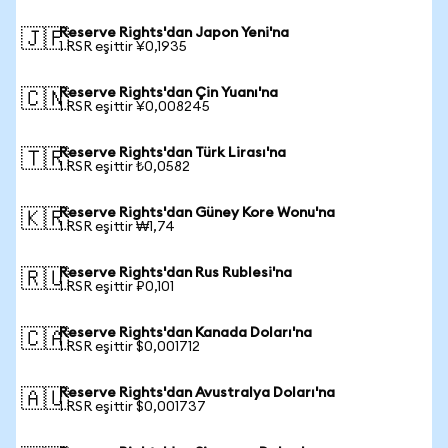
Reserve Rights'dan Japon Yeni'na
🇯🇵
1 RSR eşittir ¥0,1935
Reserve Rights'dan Çin Yuanı'na
🇨🇳
1 RSR eşittir ¥0,008245
Reserve Rights'dan Türk Lirası'na
🇹🇷
1 RSR eşittir ₺0,0582
Reserve Rights'dan Güney Kore Wonu'na
🇰🇷
1 RSR eşittir ₩1,74
Reserve Rights'dan Rus Rublesi'na
🇷🇺
1 RSR eşittir ₽0,101
Reserve Rights'dan Kanada Doları'na
🇨🇦
1 RSR eşittir $0,001712
Reserve Rights'dan Avustralya Doları'na
🇦🇺
1 RSR eşittir $0,001737