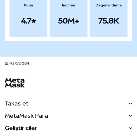
Puan
İndirme
Değerlendirme
4.7
50M+
75.8K
RSR/EIGEN
MetaMask site alt bilgisi
Takas et
Takas İşlemleri
MetaMask Para
Tahmin Et
YENİ
Kripto Al
Geliştiriciler
Perps
YENİ
MetaMask Kart
Dökümantasyon