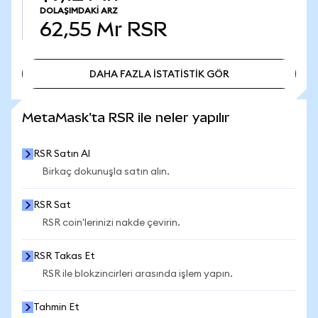
DOLAŞIMDAKI ARZ
62,55 Mr
RSR
DAHA FAZLA İSTATİSTİK GÖR
DAHA FAZLA İSTATİSTİK GÖR
MetaMask'ta RSR ile neler yapılır
RSR Satın Al
Birkaç dokunuşla satın alın.
RSR Sat
RSR coin'lerinizi nakde çevirin.
RSR Takas Et
RSR ile blokzincirleri arasında işlem yapın.
Tahmin Et