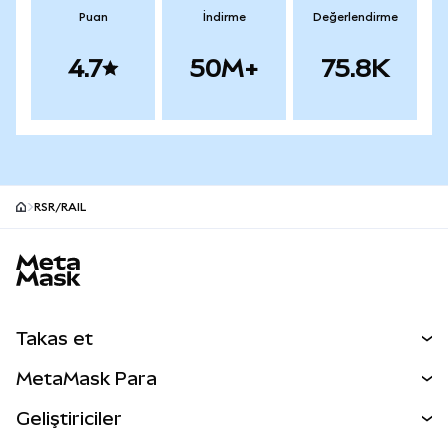
Puan
İndirme
Değerlendirme
4.7
50M+
75.8K
RSR/RAIL
MetaMask site alt bilgisi
Takas et
Takas İşlemleri
MetaMask Para
Tahmin Et
YENİ
Kripto Al
Geliştiriciler
Perps
YENİ
MetaMask Kart
Dökümantasyon