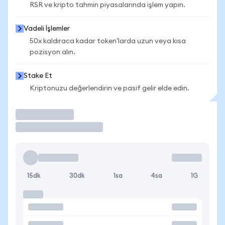
RSR ve kripto tahmin piyasalarında işlem yapın.
Vadeli İşlemler
50x kaldıraca kadar token'larda uzun veya kısa
pozisyon alın.
Stake Et
Kriptonuzu değerlendirin ve pasif gelir elde edin.
İşlem Yap
15dk
30dk
1sa
4sa
1G