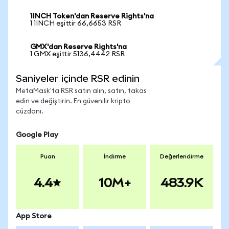
1INCH Token'dan Reserve Rights'na
1 1INCH eşittir 66,6653 RSR
GMX'dan Reserve Rights'na
1 GMX eşittir 5136,4442 RSR
Saniyeler içinde RSR edinin
MetaMask'ta RSR satın alın, satın, takas
edin ve değiştirin. En güvenilir kripto
cüzdanı.
Google Play
Puan
İndirme
Değerlendirme
4.4
10M+
483.9K
App Store