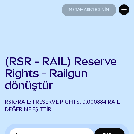
METAMASK'I EDİNİN
METAMASK'I EDİNİN
(RSR - RAIL) Reserve
Rights - Railgun
dönüştür
RSR/RAIL: 1 RESERVE RIGHTS, 0,000884 RAIL
DEĞERINE EŞITTIR