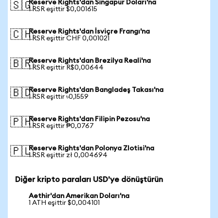
Reserve Rights'dan Singapur Doları'na
🇸🇬
1 RSR eşittir $0,001615
Reserve Rights'dan İsviçre Frangı'na
🇨🇭
1 RSR eşittir CHF 0,001021
Reserve Rights'dan Brezilya Reali'na
🇧🇷
1 RSR eşittir R$0,00644
Reserve Rights'dan Bangladeş Takası'na
🇧🇩
1 RSR eşittir ৳0,1559
Reserve Rights'dan Filipin Pezosu'na
🇵🇭
1 RSR eşittir ₱0,0767
Reserve Rights'dan Polonya Zlotisi'na
🇵🇱
1 RSR eşittir zł 0,004694
Diğer kripto paraları USD'ye dönüştürün
Aethir'dan Amerikan Doları'na
1 ATH eşittir $0,004101