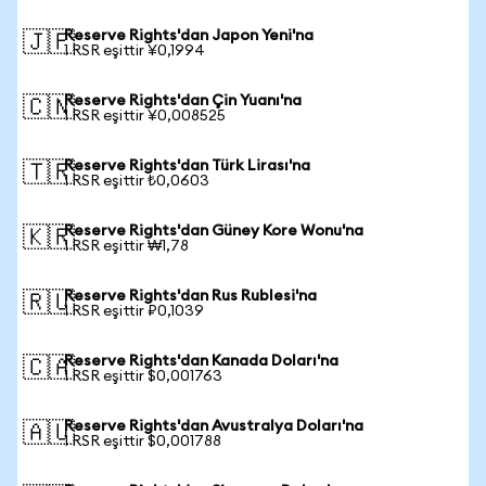
Reserve Rights'dan Japon Yeni'na
🇯🇵
1 RSR eşittir ¥0,1994
Reserve Rights'dan Çin Yuanı'na
🇨🇳
1 RSR eşittir ¥0,008525
Reserve Rights'dan Türk Lirası'na
🇹🇷
1 RSR eşittir ₺0,0603
Reserve Rights'dan Güney Kore Wonu'na
🇰🇷
1 RSR eşittir ₩1,78
Reserve Rights'dan Rus Rublesi'na
🇷🇺
1 RSR eşittir ₽0,1039
Reserve Rights'dan Kanada Doları'na
🇨🇦
1 RSR eşittir $0,001763
Reserve Rights'dan Avustralya Doları'na
🇦🇺
1 RSR eşittir $0,001788