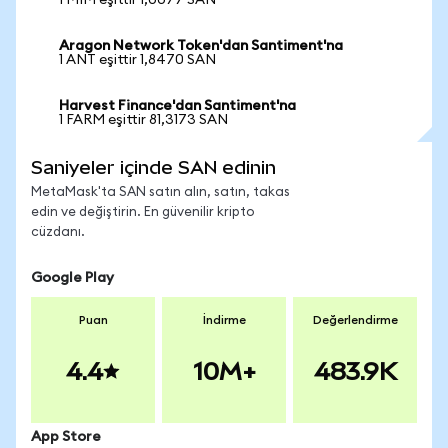
1 MIM eşittir 1,0077 SAN
Aragon Network Token'dan Santiment'na
1 ANT eşittir 1,8470 SAN
Harvest Finance'dan Santiment'na
1 FARM eşittir 81,3173 SAN
Saniyeler içinde SAN edinin
MetaMask'ta SAN satın alın, satın, takas
edin ve değiştirin. En güvenilir kripto
cüzdanı.
Google Play
Puan
İndirme
Değerlendirme
4.4
10M+
483.9K
App Store