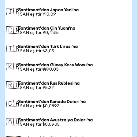
Santiment'dan Japon Yeni'na
🇯🇵
1 SAN eşittir ¥10,09
Santiment'dan Çin Yuanı'na
🇨🇳
1 SAN eşittir ¥0,4315
Santiment'dan Türk Lirası'na
🇹🇷
1 SAN eşittir ₺3,05
Santiment'dan Güney Kore Wonu'na
🇰🇷
1 SAN eşittir ₩90,03
Santiment'dan Rus Rublesi'na
🇷🇺
1 SAN eşittir ₽5,22
Santiment'dan Kanada Doları'na
🇨🇦
1 SAN eşittir $0,0892
Santiment'dan Avustralya Doları'na
🇦🇺
1 SAN eşittir $0,0905