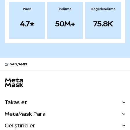
Puan
İndirme
Değerlendirme
4.7
50M+
75.8K
SAN/AMPL
MetaMask site alt bilgisi
Takas et
Takas İşlemleri
MetaMask Para
Tahmin Et
YENİ
Kripto Al
Geliştiriciler
Perps
YENİ