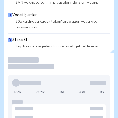
SAN ve kripto tahmin piyasalarında işlem yapın.
Vadeli İşlemler
50x kaldıraca kadar token'larda uzun veya kısa
pozisyon alın.
Stake Et
Kriptonuzu değerlendirin ve pasif gelir elde edin.
İşlem Yap
15dk
30dk
1sa
4sa
1G