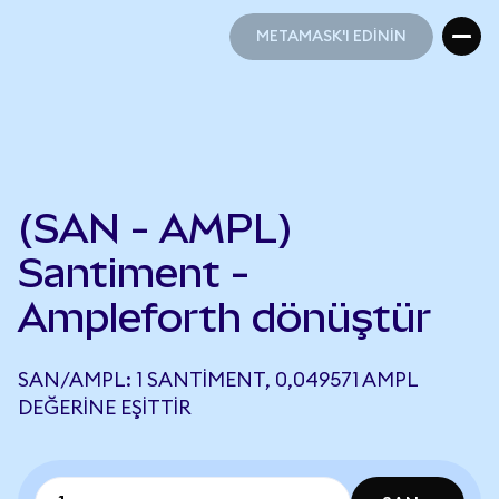
METAMASK'I EDİNİN
METAMASK'I EDİNİN
(SAN - AMPL)
Santiment -
Ampleforth dönüştür
SAN/AMPL: 1 SANTIMENT, 0,049571 AMPL
DEĞERINE EŞITTIR