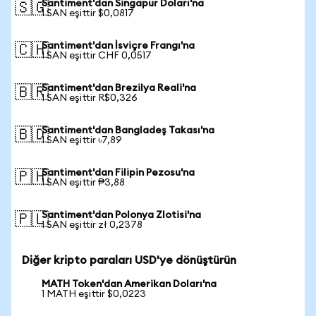
Santiment'dan Singapur Doları'na
🇸🇬
1 SAN eşittir $0,0817
Santiment'dan İsviçre Frangı'na
🇨🇭
1 SAN eşittir CHF 0,0517
Santiment'dan Brezilya Reali'na
🇧🇷
1 SAN eşittir R$0,326
Santiment'dan Bangladeş Takası'na
🇧🇩
1 SAN eşittir ৳7,89
Santiment'dan Filipin Pezosu'na
🇵🇭
1 SAN eşittir ₱3,88
Santiment'dan Polonya Zlotisi'na
🇵🇱
1 SAN eşittir zł 0,2378
Diğer kripto paraları USD'ye dönüştürün
MATH Token'dan Amerikan Doları'na
1 MATH eşittir $0,0223