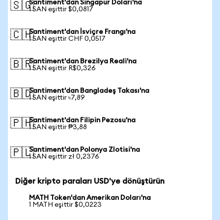
Santiment'dan Singapur Doları'na
🇸🇬
1 SAN eşittir $0,0817
Santiment'dan İsviçre Frangı'na
🇨🇭
1 SAN eşittir CHF 0,0517
Santiment'dan Brezilya Reali'na
🇧🇷
1 SAN eşittir R$0,326
Santiment'dan Bangladeş Takası'na
🇧🇩
1 SAN eşittir ৳7,89
Santiment'dan Filipin Pezosu'na
🇵🇭
1 SAN eşittir ₱3,88
Santiment'dan Polonya Zlotisi'na
🇵🇱
1 SAN eşittir zł 0,2376
Diğer kripto paraları USD'ye dönüştürün
MATH Token'dan Amerikan Doları'na
1 MATH eşittir $0,0223