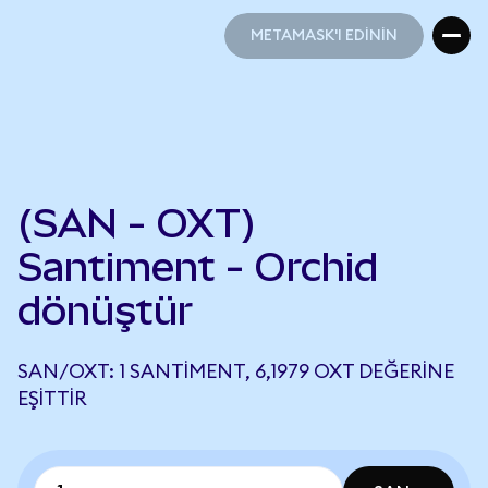
METAMASK'I EDİNİN
METAMASK'I EDİNİN
(SAN - OXT)
Santiment - Orchid
dönüştür
SAN/OXT: 1 SANTIMENT, 6,1979 OXT DEĞERINE
EŞITTIR