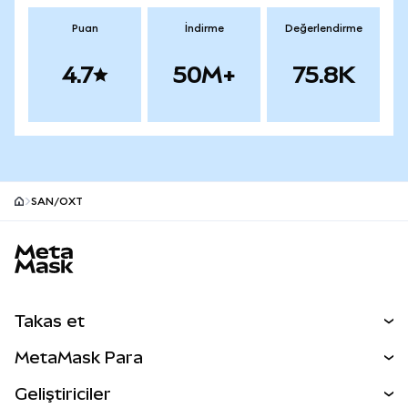
Puan
İndirme
Değerlendirme
4.7
50M+
75.8K
SAN/OXT
MetaMask site alt bilgisi
Takas et
Takas İşlemleri
MetaMask Para
Tahmin Et
YENİ
Kripto Al
Geliştiriciler
Perps
YENİ