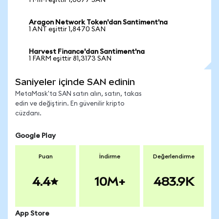
1 MIM eşittir 1,0077 SAN
Aragon Network Token'dan Santiment'na
1 ANT eşittir 1,8470 SAN
Harvest Finance'dan Santiment'na
1 FARM eşittir 81,3173 SAN
Saniyeler içinde SAN edinin
MetaMask'ta SAN satın alın, satın, takas
edin ve değiştirin. En güvenilir kripto
cüzdanı.
Google Play
Puan
İndirme
Değerlendirme
4.4
10M+
483.9K
App Store