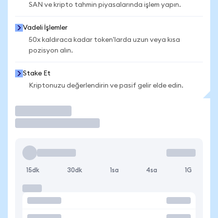
SAN ve kripto tahmin piyasalarında işlem yapın.
Vadeli İşlemler
50x kaldıraca kadar token'larda uzun veya kısa
pozisyon alın.
Stake Et
Kriptonuzu değerlendirin ve pasif gelir elde edin.
İşlem Yap
15dk
30dk
1sa
4sa
1G