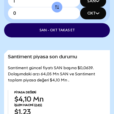
SAN
OXT
SAN - OXT TAKAS ET
Santiment piyasa son durumu
Santiment güncel fiyatı SAN başına $0,0639.
Dolaşımdaki arzı 64,05 Mn SAN ve Santiment
toplam piyasa değeri $4,10 Mn .
PIYASA DEĞERI
$4,10 Mn
İŞLEM HACMI
(24S)
$1,23