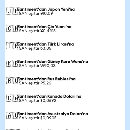
Santiment'dan Japon Yeni'na
🇯🇵
1 SAN eşittir ¥10,09
Santiment'dan Çin Yuanı'na
🇨🇳
1 SAN eşittir ¥0,4315
Santiment'dan Türk Lirası'na
🇹🇷
1 SAN eşittir ₺3,05
Santiment'dan Güney Kore Wonu'na
🇰🇷
1 SAN eşittir ₩90,03
Santiment'dan Rus Rublesi'na
🇷🇺
1 SAN eşittir ₽5,26
Santiment'dan Kanada Doları'na
🇨🇦
1 SAN eşittir $0,0892
Santiment'dan Avustralya Doları'na
🇦🇺
1 SAN eşittir $0,0905