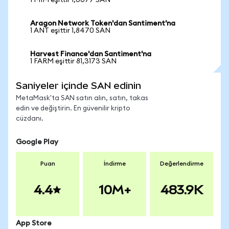
1 MIM eşittir 1,0077 SAN
Aragon Network Token'dan Santiment'na
1 ANT eşittir 1,8470 SAN
Harvest Finance'dan Santiment'na
1 FARM eşittir 81,3173 SAN
Saniyeler içinde SAN edinin
MetaMask'ta SAN satın alın, satın, takas
edin ve değiştirin. En güvenilir kripto
cüzdanı.
Google Play
Puan
İndirme
Değerlendirme
4.4
10M+
483.9K
App Store