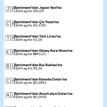
Santiment'dan Japon Yeni'na
🇯🇵
1 SAN eşittir ¥10,09
Santiment'dan Çin Yuanı'na
🇨🇳
1 SAN eşittir ¥0,4315
Santiment'dan Türk Lirası'na
🇹🇷
1 SAN eşittir ₺3,05
Santiment'dan Güney Kore Wonu'na
🇰🇷
1 SAN eşittir ₩90,03
Santiment'dan Rus Rublesi'na
🇷🇺
1 SAN eşittir ₽5,26
Santiment'dan Kanada Doları'na
🇨🇦
1 SAN eşittir $0,0892
Santiment'dan Avustralya Doları'na
🇦🇺
1 SAN eşittir $0,0905