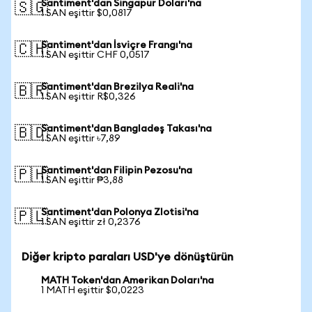
Santiment'dan Singapur Doları'na
🇸🇬
1 SAN eşittir $0,0817
Santiment'dan İsviçre Frangı'na
🇨🇭
1 SAN eşittir CHF 0,0517
Santiment'dan Brezilya Reali'na
🇧🇷
1 SAN eşittir R$0,326
Santiment'dan Bangladeş Takası'na
🇧🇩
1 SAN eşittir ৳7,89
Santiment'dan Filipin Pezosu'na
🇵🇭
1 SAN eşittir ₱3,88
Santiment'dan Polonya Zlotisi'na
🇵🇱
1 SAN eşittir zł 0,2376
Diğer kripto paraları USD'ye dönüştürün
MATH Token'dan Amerikan Doları'na
1 MATH eşittir $0,0223