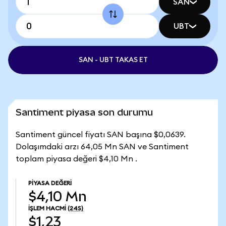
SAN
UBT
SAN - UBT TAKAS ET
Santiment piyasa son durumu
Santiment güncel fiyatı SAN başına $0,0639.
Dolaşımdaki arzı 64,05 Mn SAN ve Santiment
toplam piyasa değeri $4,10 Mn .
PIYASA DEĞERI
$4,10 Mn
İŞLEM HACMI
(24S)
$1,23