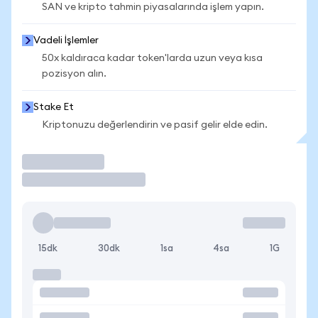
SAN ve kripto tahmin piyasalarında işlem yapın.
Vadeli İşlemler
50x kaldıraca kadar token'larda uzun veya kısa
pozisyon alın.
Stake Et
Kriptonuzu değerlendirin ve pasif gelir elde edin.
İşlem Yap
15dk
30dk
1sa
4sa
1G