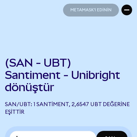
METAMASK'I EDİNİN
METAMASK'I EDİNİN
(SAN - UBT)
Santiment - Unibright
dönüştür
SAN/UBT: 1 SANTIMENT, 2,6547 UBT DEĞERINE
EŞITTIR