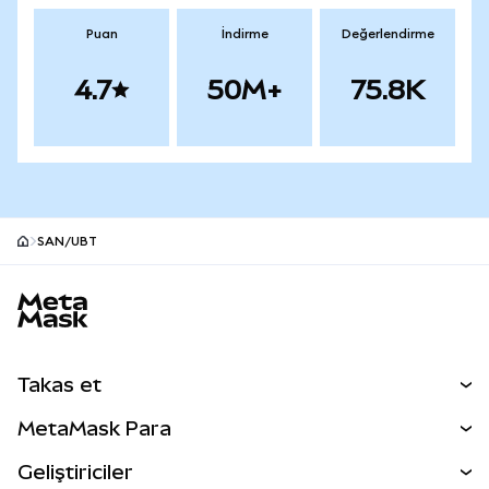
Puan
İndirme
Değerlendirme
4.7
50M+
75.8K
SAN/UBT
MetaMask site alt bilgisi
Takas et
Takas İşlemleri
MetaMask Para
Tahmin Et
YENİ
Kripto Al
Geliştiriciler
Perps
YENİ