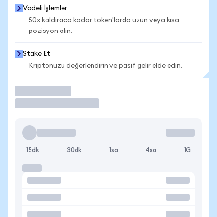
Vadeli İşlemler
50x kaldıraca kadar token'larda uzun veya kısa
pozisyon alın.
Stake Et
Kriptonuzu değerlendirin ve pasif gelir elde edin.
İşlem Yap
15dk
30dk
1sa
4sa
1G