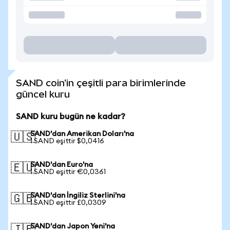
SAND coin'in çeşitli para birimlerinde
güncel kuru
SAND kuru bugün ne kadar?
SAND'dan Amerikan Doları'na
🇺🇸
1 SAND eşittir $0,0416
SAND'dan Euro'na
🇪🇺
1 SAND eşittir €0,0361
SAND'dan İngiliz Sterlini'na
🇬🇧
1 SAND eşittir £0,0309
SAND'dan Japon Yeni'na