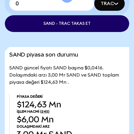
TRAC
SAND - TRAC TAKAS ET
SAND piyasa son durumu
SAND güncel fiyatı SAND başına $0,0416.
Dolaşımdaki arzı 3,00 Mr SAND ve SAND toplam
piyasa değeri $124,63 Mn .
PIYASA DEĞERI
$124,63 Mn
İŞLEM HACMI
(24S)
$6,00 Mn
DOLAŞIMDAKI ARZ