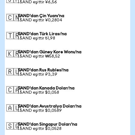
🇯🇵
1 SAND eşittir ¥6,56
SAND'dan Çin Yuanı'na
🇨🇳
1 SAND eşittir ¥0,2804
SAND'dan Türk Lirası'na
🇹🇷
1 SAND eşittir ₺1,98
SAND'dan Güney Kore Wonu'na
🇰🇷
1 SAND eşittir ₩58,52
SAND'dan Rus Rublesi'na
🇷🇺
1 SAND eşittir ₽3,39
SAND'dan Kanada Doları'na
🇨🇦
1 SAND eşittir $0,058
SAND'dan Avustralya Doları'na
🇦🇺
1 SAND eşittir $0,0589
SAND'dan Singapur Doları'na
🇸🇬
1 SAND eşittir $0,0528