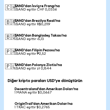
SAND'dan İsviçre Frangı'na
🇨🇭
1 SAND eşittir CHF 0,0336
SAND'dan Brezilya Reali'na
🇧🇷
1 SAND eşittir R$0,2119
SAND'dan Bangladeş Takası'na
🇧🇩
1 SAND eşittir ৳5,13
SAND'dan Filipin Pezosu'na
🇵🇭
1 SAND eşittir ₱2,52
SAND'dan Polonya Zlotisi'na
🇵🇱
1 SAND eşittir zł 0,1544
Diğer kripto paraları USD'ye dönüştürün
Decentraland'dan Amerikan Doları'na
1 MANA eşittir $0,0667
OriginTrail'dan Amerikan Doları'na
1 TRAC eşittir $0,2765