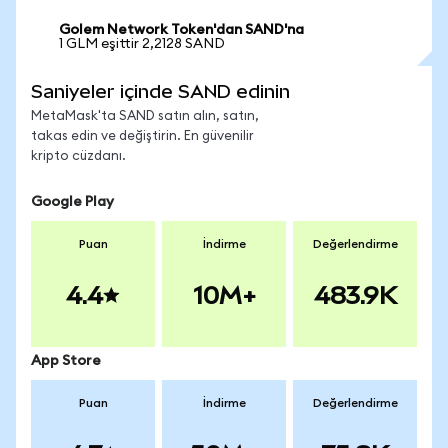
Golem Network Token'dan SAND'na
1 GLM eşittir 2,2128 SAND
Saniyeler içinde SAND edinin
MetaMask'ta SAND satın alın, satın,
takas edin ve değiştirin. En güvenilir
kripto cüzdanı.
Google Play
Puan
İndirme
Değerlendirme
4.4
10M+
483.9K
App Store
Puan
İndirme
Değerlendirme