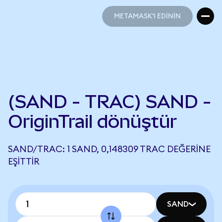
METAMASK'I EDİNİN
METAMASK'I EDİNİN
(SAND - TRAC) SAND -
OriginTrail dönüştür
SAND/TRAC: 1 SAND, 0,148309 TRAC DEĞERINE
EŞITTIR
SAND