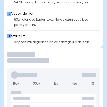
SAND ve kripto tahmin piyasalarında işlem yapın.
Vadeli İşlemler
50x kaldıraca kadar token'larda uzun veya kısa
pozisyon alın.
Stake Et
Kriptonuzu değerlendirin ve pasif gelir elde edin.
İşlem Yap
15dk
30dk
1sa
4sa
1G