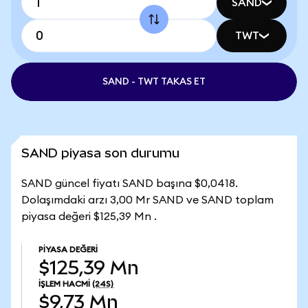
SAND
TWT
SAND - TWT TAKAS ET
SAND piyasa son durumu
SAND güncel fiyatı SAND başına $0,0418.
Dolaşımdaki arzı 3,00 Mr SAND ve SAND toplam
piyasa değeri $125,39 Mn .
PIYASA DEĞERI
$125,39 Mn
İŞLEM HACMI
(24S)
$9,73 Mn