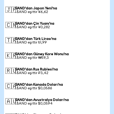
SAND'dan Japon Yeni'na
🇯🇵
1 SAND eşittir ¥6,62
SAND'dan Çin Yuanı'na
🇨🇳
1 SAND eşittir ¥0,282
SAND'dan Türk Lirası'na
🇹🇷
1 SAND eşittir ₺1,99
SAND'dan Güney Kore Wonu'na
🇰🇷
1 SAND eşittir ₩59,3
SAND'dan Rus Rublesi'na
🇷🇺
1 SAND eşittir ₽3,42
SAND'dan Kanada Doları'na
🇨🇦
1 SAND eşittir $0,0586
SAND'dan Avustralya Doları'na
🇦🇺
1 SAND eşittir $0,0594