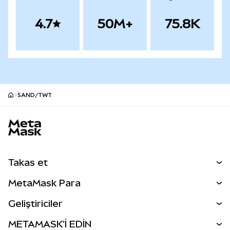
4.7
50M+
75.8K
SAND/TWT
MetaMask site alt bilgisi
Takas et
Takas İşlemleri
MetaMask Para
Tahmin Et
YENİ
Kripto Al
Geliştiriciler
Perps
YENİ
MetaMask Kart
Dökümantasyon
METAMASK'İ EDİN
RWA'lar