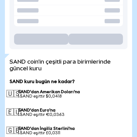
SAND coin'in çeşitli para birimlerinde
güncel kuru
SAND kuru bugün ne kadar?
SAND'dan Amerikan Doları'na
🇺🇸
1 SAND eşittir $0,0418
SAND'dan Euro'na
🇪🇺
1 SAND eşittir €0,0363
SAND'dan İngiliz Sterlini'na
🇬🇧
1 SAND eşittir £0,0311