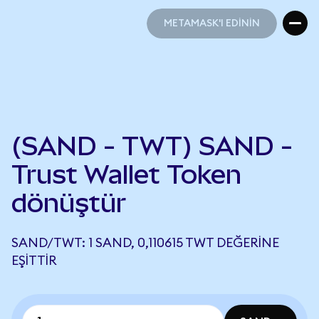
METAMASK'I EDİNİN
METAMASK'I EDİNİN
(SAND - TWT) SAND -
Trust Wallet Token
dönüştür
SAND/TWT: 1 SAND, 0,110615 TWT DEĞERINE
EŞITTIR