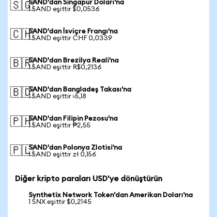
SAND'dan Singapur Doları'na
🇸🇬
1 SAND eşittir $0,0536
SAND'dan İsviçre Frangı'na
🇨🇭
1 SAND eşittir CHF 0,0339
SAND'dan Brezilya Reali'na
🇧🇷
1 SAND eşittir R$0,2136
SAND'dan Bangladeş Takası'na
🇧🇩
1 SAND eşittir ৳5,18
SAND'dan Filipin Pezosu'na
🇵🇭
1 SAND eşittir ₱2,55
SAND'dan Polonya Zlotisi'na
🇵🇱
1 SAND eşittir zł 0,156
Diğer kripto paraları USD'ye dönüştürün
Synthetix Network Token'dan Amerikan Doları'na
1 SNX eşittir $0,2145