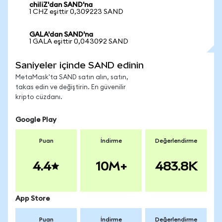
chiliZ'dan SAND'na
1 CHZ eşittir 0,309223 SAND
GALA'dan SAND'na
1 GALA eşittir 0,043092 SAND
Saniyeler içinde SAND edinin
MetaMask'ta SAND satın alın, satın,
takas edin ve değiştirin. En güvenilir
kripto cüzdanı.
Google Play
Puan
İndirme
Değerlendirme
4.4
10M+
483.8K
App Store
Puan
İndirme
Değerlendirme