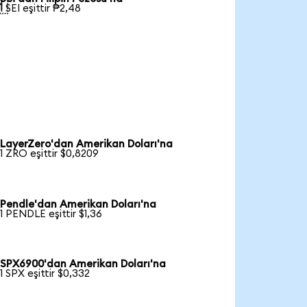

1 SEI eşittir ₱2,48
LayerZero'dan Amerikan Doları'na
1 ZRO eşittir $0,8209
Pendle'dan Amerikan Doları'na
1 PENDLE eşittir $1,36
SPX6900'dan Amerikan Doları'na
1 SPX eşittir $0,332