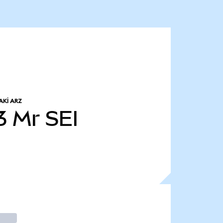
KI ARZ
3 Mr
SEI