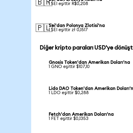
🇧🇷
1 SEI eşittir R$0,208
Sei'dan Polonya Zlotisi'na
🇵🇱
1 SEI eşittir zł 0,1517
Diğer kripto paraları USD'ye dönüşt
Gnosis Token'dan Amerikan Doları'na
1 GNO eşittir $107,10
Lido DAO Token'dan Amerikan Doları'
1 LDO eşittir $0,288
Fetch'dan Amerikan Doları'na
1 FET eşittir $0,1353