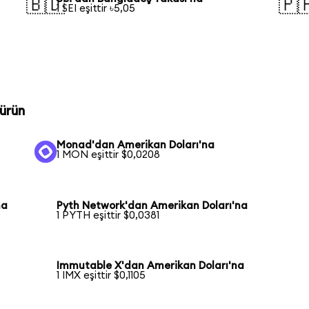
🇧🇩
🇵
1 SEI eşittir ৳5,05
ürün
Monad'dan Amerikan Doları'na
1 MON eşittir $0,0208
na
Pyth Network'dan Amerikan Doları'na
1 PYTH eşittir $0,0381
Immutable X'dan Amerikan Doları'na
1 IMX eşittir $0,1105