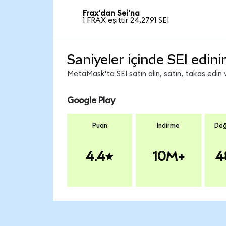
Frax'dan Sei'na
1 FRAX eşittir 24,2791 SEI
Saniyeler içinde SEI edini
MetaMask'ta SEI satın alın, satın, takas edin v
Google Play
Puan
İndirme
Değ
4.4
10M+
4