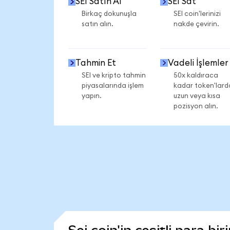
SEI Satın Al
SEI Sat
Birkaç dokunuşla
SEI coin'lerinizi
satın alın.
nakde çevirin.
Tahmin Et
Vadeli İşlemler
SEI ve kripto tahmin
50x kaldıraca
piyasalarında işlem
kadar token'lard
yapın.
uzun veya kısa
pozisyon alın.