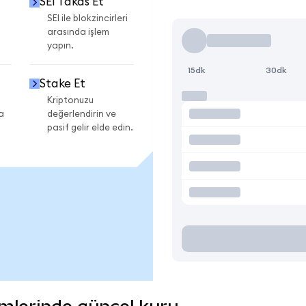
SEI Takas Et
SEI ile blokzincirleri
arasında işlem
yapın.
15dk
30dk
Stake Et
Kriptonuzu
a
değerlendirin ve
pasif gelir elde edin.