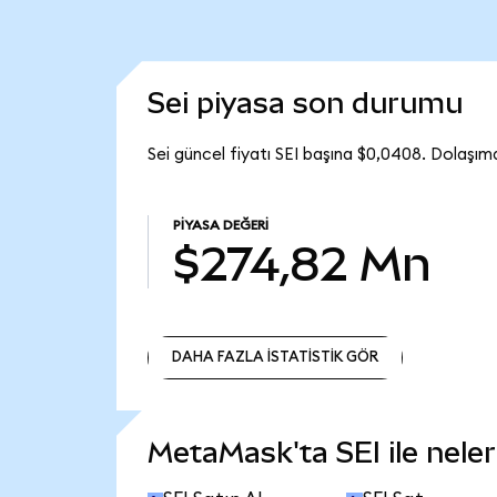
Sei piyasa son durumu
Sei güncel fiyatı SEI başına $0,0408. Dolaşım
PIYASA DEĞERI
$274,82 Mn
DAHA FAZLA İSTATİSTİK GÖR
DAHA FAZLA İSTATİSTİK GÖR
MetaMask'ta SEI ile neler 