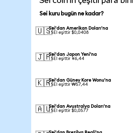
Sei coin'in çeşitli para b
Sei kuru bugün ne kadar?
Sei'dan Amerikan Doları'na
🇺🇸
1 SEI eşittir $0,0408
Sei'dan Japon Yeni'na
🇯🇵
1 SEI eşittir ¥6,44
Sei'dan Güney Kore Wonu'na
🇰🇷
1 SEI eşittir ₩57,44
Sei'dan Avustralya Doları'na
🇦🇺
1 SEI eşittir $0,0577
Sei'dan Brezilya Reali'na