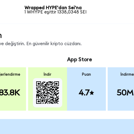
Wrapped HYPE'dan Sei'na
1 WHYPE eşittir 1338,0348 SEI
n
e değiştirin. En güvenilir kripto cüzdanı.
App Store
erlendirme
İndir
Puan
İndirme
83.8K
4.7
50M