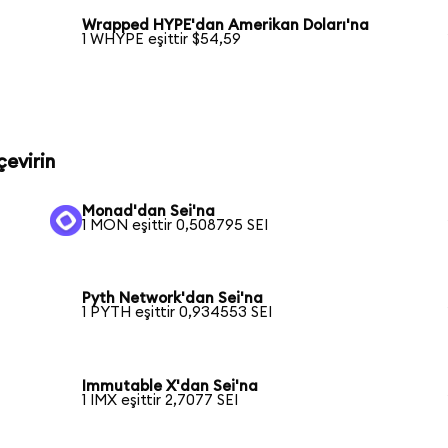
Wrapped HYPE'dan Amerikan Doları'na
1 WHYPE eşittir $54,59
çevirin
Monad'dan Sei'na
1 MON eşittir 0,508795 SEI
Pyth Network'dan Sei'na
1 PYTH eşittir 0,934553 SEI
Immutable X'dan Sei'na
1 IMX eşittir 2,7077 SEI