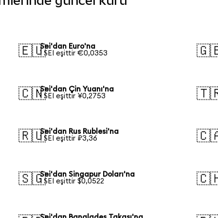
irimlerinde güncel kuru
Sei'dan Euro'na
🇪🇺
🇬
1 SEI eşittir €0,0353
Sei'dan Çin Yuanı'na
🇨🇳
🇹
1 SEI eşittir ¥0,2753
Sei'dan Rus Rublesi'na
🇷🇺
🇨
1 SEI eşittir ₽3,36
Sei'dan Singapur Doları'na
🇸🇬
🇨
1 SEI eşittir $0,0522
Sei'dan Bangladeş Takası'na