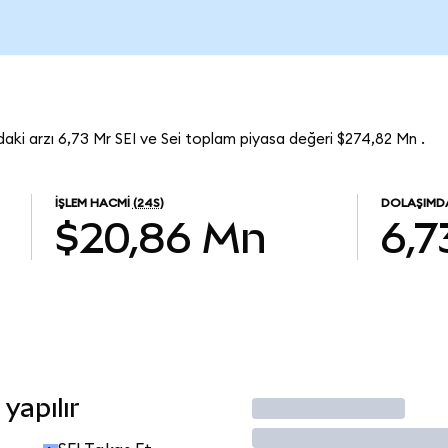
daki arzı 6,73 Mr SEI ve Sei toplam piyasa değeri $274,82 Mn .
İŞLEM HACMI
(24S)
DOLAŞIMDA
$20,86 Mn
6,7
yapılır
İşlem Yap