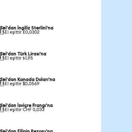
Sei'dan İngiliz Sterlini'na

1 SEI eşittir £0,0302
Sei'dan Türk Lirası'na

1 SEI eşittir ₺1,95
Sei'dan Kanada Doları'na

1 SEI eşittir $0,0569
Sei'dan İsviçre Frangı'na

1 SEI eşittir CHF 0,033
Sei'dan Filipin Pezosu'na