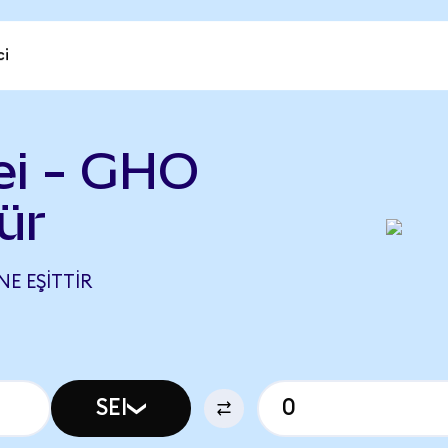
ci
ei - GHO
ür
NE EŞITTIR
SEI