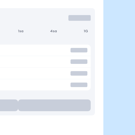
1sa
4sa
1G