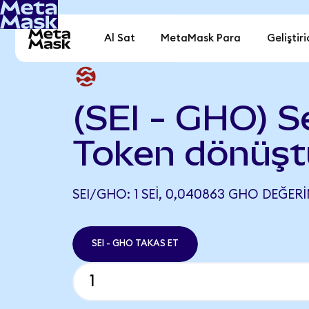
Al Sat
MetaMask Para
Geliştiri
(SEI - GHO) S
Token dönüşt
SEI/GHO: 1 SEI, 0,040863 GHO DEĞERI
SEI - GHO TAKAS ET