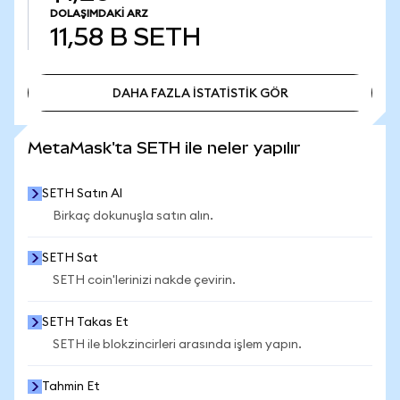
DOLAŞIMDAKI ARZ
11,58 B
SETH
DAHA FAZLA İSTATİSTİK GÖR
DAHA FAZLA İSTATİSTİK GÖR
MetaMask'ta SETH ile neler yapılır
SETH Satın Al
Birkaç dokunuşla satın alın.
SETH Sat
SETH coin'lerinizi nakde çevirin.
SETH Takas Et
SETH ile blokzincirleri arasında işlem yapın.
Tahmin Et