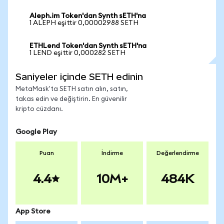
Aleph.im Token'dan Synth sETH'na
1 ALEPH eşittir 0,00002988 SETH
ETHLend Token'dan Synth sETH'na
1 LEND eşittir 0,000282 SETH
Saniyeler içinde SETH edinin
MetaMask'ta SETH satın alın, satın,
takas edin ve değiştirin. En güvenilir
kripto cüzdanı.
Google Play
Puan
İndirme
Değerlendirme
4.4
10M+
484K
App Store