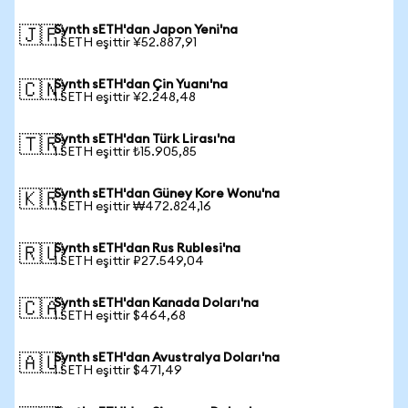
Synth sETH'dan Japon Yeni'na
🇯🇵
1 SETH eşittir ¥52.887,91
Synth sETH'dan Çin Yuanı'na
🇨🇳
1 SETH eşittir ¥2.248,48
Synth sETH'dan Türk Lirası'na
🇹🇷
1 SETH eşittir ₺15.905,85
Synth sETH'dan Güney Kore Wonu'na
🇰🇷
1 SETH eşittir ₩472.824,16
Synth sETH'dan Rus Rublesi'na
🇷🇺
1 SETH eşittir ₽27.549,04
Synth sETH'dan Kanada Doları'na
🇨🇦
1 SETH eşittir $464,68
Synth sETH'dan Avustralya Doları'na
🇦🇺
1 SETH eşittir $471,49