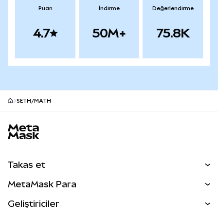
Puan
İndirme
Değerlendirme
4.7
50M+
75.8K
SETH/MATH
MetaMask site alt bilgisi
Takas et
Takas İşlemleri
MetaMask Para
Tahmin Et
YENİ
Kripto Al
Geliştiriciler
Perps
YENİ
MetaMask Kart
Dökümantasyon