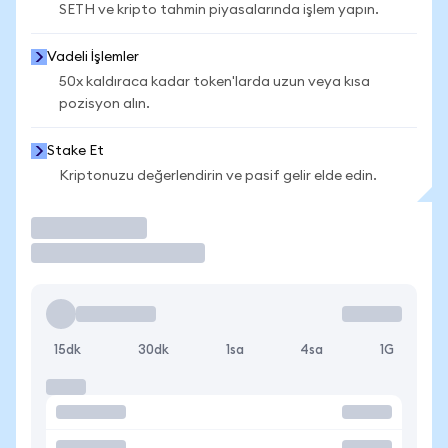
SETH ve kripto tahmin piyasalarında işlem yapın.
Vadeli İşlemler
50x kaldıraca kadar token'larda uzun veya kısa
pozisyon alın.
Stake Et
Kriptonuzu değerlendirin ve pasif gelir elde edin.
İşlem Yap
15dk
30dk
1sa
4sa
1G