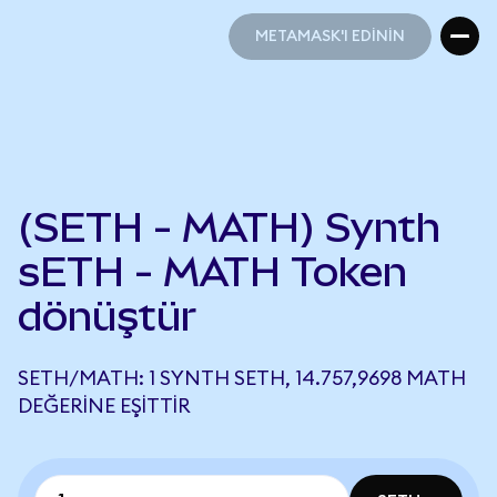
METAMASK'I EDİNİN
METAMASK'I EDİNİN
(SETH - MATH) Synth
sETH - MATH Token
dönüştür
SETH/MATH: 1 SYNTH SETH, 14.757,9698 MATH
DEĞERINE EŞITTIR