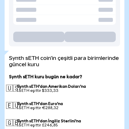
Synth sETH coin'in çeşitli para birimlerinde
güncel kuru
Synth sETH kuru bugün ne kadar?
Synth sETH'dan Amerikan Doları'na
🇺🇸
1 SETH eşittir $333,33
Synth sETH'dan Euro'na
🇪🇺
1 SETH eşittir €288,32
Synth sETH'dan İngiliz Sterlini'na
🇬🇧
1 SETH eşittir £246,85