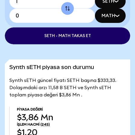
SETH
MATH
SETH - MATH TAKAS ET
Synth sETH piyasa son durumu
Synth sETH güncel fiyatı SETH başına $333,33.
Dolaşımdaki arzı 11,58 B SETH ve Synth sETH
toplam piyasa değeri $3,86 Mn .
PIYASA DEĞERI
$3,86 Mn
İŞLEM HACMI
(24S)
$1,20