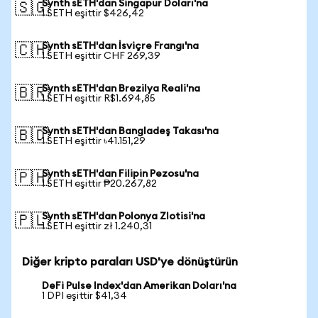
Synth sETH'dan Singapur Doları'na
🇸🇬
1 SETH eşittir $426,42
Synth sETH'dan İsviçre Frangı'na
🇨🇭
1 SETH eşittir CHF 269,39
Synth sETH'dan Brezilya Reali'na
🇧🇷
1 SETH eşittir R$1.694,85
Synth sETH'dan Bangladeş Takası'na
🇧🇩
1 SETH eşittir ৳41.151,29
Synth sETH'dan Filipin Pezosu'na
🇵🇭
1 SETH eşittir ₱20.267,82
Synth sETH'dan Polonya Zlotisi'na
🇵🇱
1 SETH eşittir zł 1.240,31
Diğer kripto paraları USD'ye dönüştürün
DeFi Pulse Index'dan Amerikan Doları'na
1 DPI eşittir $41,34