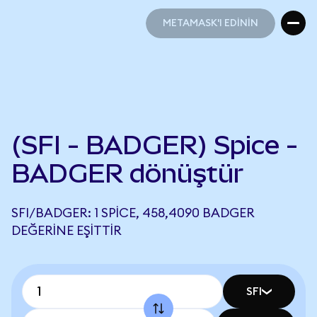
METAMASK'I EDİNİN
METAMASK'I EDİNİN
(SFI - BADGER) Spice -
BADGER dönüştür
SFI/BADGER: 1 SPICE, 458,4090 BADGER
DEĞERINE EŞITTIR
SFI