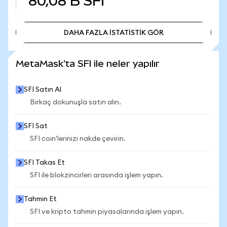
80,08 B
SFI
DAHA FAZLA İSTATİSTİK GÖR
DAHA FAZLA İSTATİSTİK GÖR
MetaMask'ta SFI ile neler yapılır
SFI Satın Al
Birkaç dokunuşla satın alın.
SFI Sat
SFI coin'lerinizi nakde çevirin.
SFI Takas Et
SFI ile blokzincirleri arasında işlem yapın.
Tahmin Et
SFI ve kripto tahmin piyasalarında işlem yapın.