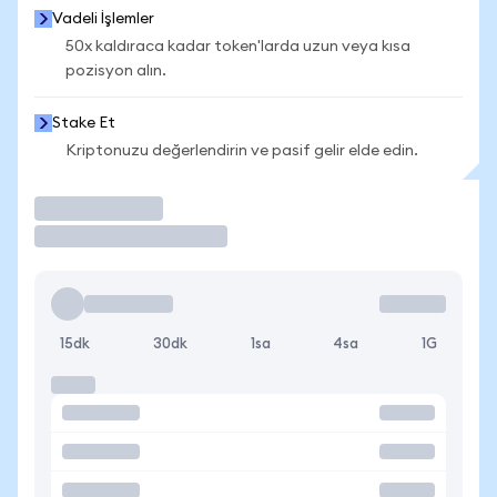
Vadeli İşlemler
50x kaldıraca kadar token'larda uzun veya kısa
pozisyon alın.
Stake Et
Kriptonuzu değerlendirin ve pasif gelir elde edin.
İşlem Yap
15dk
30dk
1sa
4sa
1G