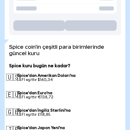
Spice coin'in çeşitli para birimlerinde
güncel kuru
Spice kuru bugün ne kadar?
Spice'dan Amerikan Doları'na
🇺🇸
1 SFI eşittir $160,34
Spice'dan Euro'na
🇪🇺
1 SFI eşittir €138,72
Spice'dan İngiliz Sterlini'na
🇬🇧
1 SFI eşittir £118,85
Spice'dan Japon Yeni'na