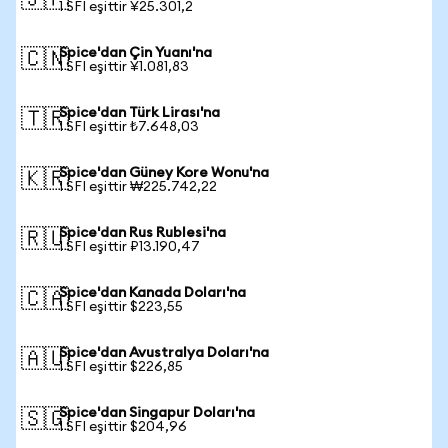
🇯🇵
1 SFI eşittir ¥25.301,2
Spice'dan Çin Yuanı'na
🇨🇳
1 SFI eşittir ¥1.081,83
Spice'dan Türk Lirası'na
🇹🇷
1 SFI eşittir ₺7.648,03
Spice'dan Güney Kore Wonu'na
🇰🇷
1 SFI eşittir ₩225.742,22
Spice'dan Rus Rublesi'na
🇷🇺
1 SFI eşittir ₽13.190,47
Spice'dan Kanada Doları'na
🇨🇦
1 SFI eşittir $223,55
Spice'dan Avustralya Doları'na
🇦🇺
1 SFI eşittir $226,85
Spice'dan Singapur Doları'na
🇸🇬
1 SFI eşittir $204,96