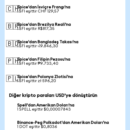
Spice'dan İsviçre Frangı'na
🇨🇭
1 SFI eşittir CHF 129,57
Spice'dan Brezilya Reali'na
🇧🇷
1 SFI eşittir R$817,35
Spice'dan Bangladeş Takası'na
🇧🇩
1 SFI eşittir ৳19.846,30
Spice'dan Filipin Pezosu'na
🇵🇭
1 SFI eşittir ₱9.733,40
Spice'dan Polonya Zlotisi'na
🇵🇱
1 SFI eşittir zł 596,20
Diğer kripto paraları USD'ye dönüştürün
Spell'dan Amerikan Doları'na
1 SPELL eşittir $0,00007843
Binance-Peg Polkadot'dan Amerikan Doları'na
1 DOT eşittir $0,8036