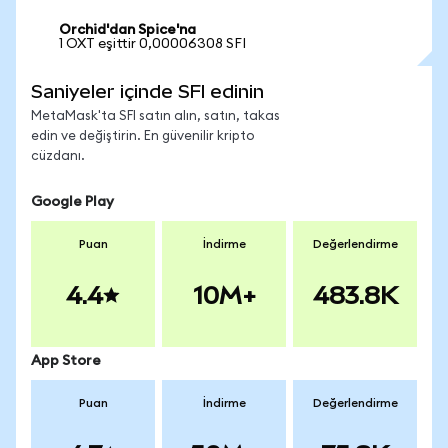
Orchid'dan Spice'na
1 OXT eşittir 0,00006308 SFI
Saniyeler içinde SFI edinin
MetaMask'ta SFI satın alın, satın, takas
edin ve değiştirin. En güvenilir kripto
cüzdanı.
Google Play
Puan
İndirme
Değerlendirme
4.4
10M+
483.8K
App Store
Puan
İndirme
Değerlendirme