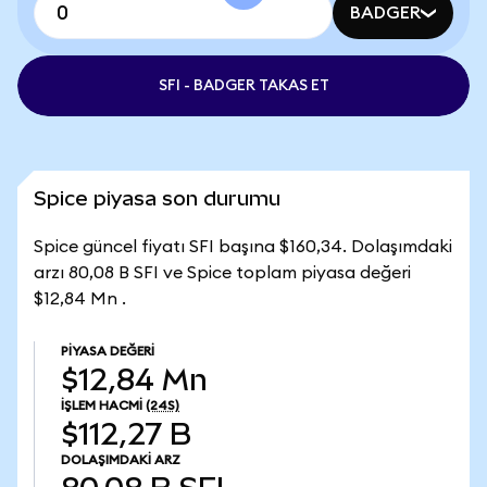
BADGER
SFI - BADGER TAKAS ET
Spice piyasa son durumu
Spice güncel fiyatı SFI başına $160,34. Dolaşımdaki
arzı 80,08 B SFI ve Spice toplam piyasa değeri
$12,84 Mn .
PIYASA DEĞERI
$12,84 Mn
İŞLEM HACMI
(24S)
$112,27 B
DOLAŞIMDAKI ARZ