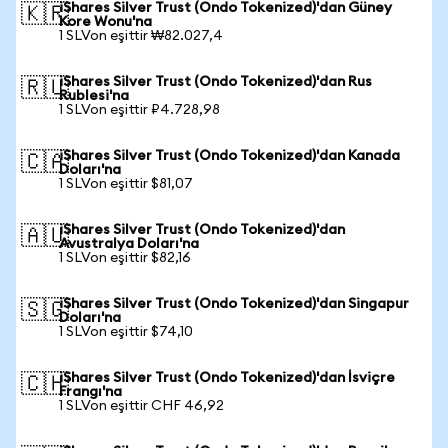
iShares Silver Trust (Ondo Tokenized)'dan Güney
🇰🇷
Kore Wonu'na
1 SLVon eşittir ₩82.027,4
iShares Silver Trust (Ondo Tokenized)'dan Rus
🇷🇺
Rublesi'na
1 SLVon eşittir ₽4.728,98
iShares Silver Trust (Ondo Tokenized)'dan Kanada
🇨🇦
Doları'na
1 SLVon eşittir $81,07
iShares Silver Trust (Ondo Tokenized)'dan
🇦🇺
Avustralya Doları'na
1 SLVon eşittir $82,16
iShares Silver Trust (Ondo Tokenized)'dan Singapur
🇸🇬
Doları'na
1 SLVon eşittir $74,10
iShares Silver Trust (Ondo Tokenized)'dan İsviçre
🇨🇭
Frangı'na
1 SLVon eşittir CHF 46,92