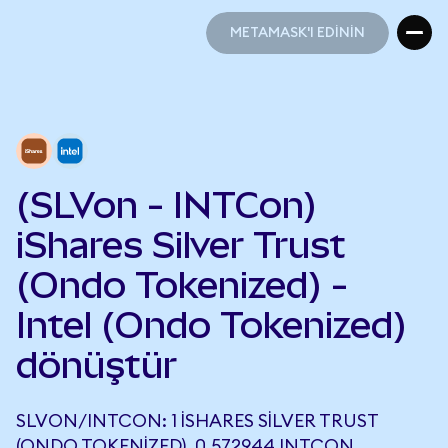
METAMASK'I EDİNİN
METAMASK'I EDİNİN
(SLVon - INTCon)
iShares Silver Trust
(Ondo Tokenized) -
Intel (Ondo Tokenized)
dönüştür
SLVON/INTCON: 1 ISHARES SILVER TRUST
(ONDO TOKENIZED), 0,572944 INTCON