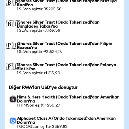
iShares Silver Trust (Ondo Tokenized)'dan Brezilya
🇧🇷
Reali'na
1 SLVon eşittir R$295,50
iShares Silver Trust (Ondo Tokenized)'dan
🇧🇩
Bangladeş Takası'na
1 SLVon eşittir ৳7.169,38
iShares Silver Trust (Ondo Tokenized)'dan Filipin
🇵🇭
Pezosu'na
1 SLVon eşittir ₱3.524,13
iShares Silver Trust (Ondo Tokenized)'dan Polonya
🇵🇱
Zlotisi'na
1 SLVon eşittir zł 215,90
Diğer RWA'ları USD'ye dönüştür
Hims & Hers Health (Ondo Tokenized)'dan Amerikan
Doları'na
1 HIMSon eşittir $30,27
Alphabet Class A (Ondo Tokenized)'dan Amerikan
Doları'na
1 GOOGLon eşittir $359,83