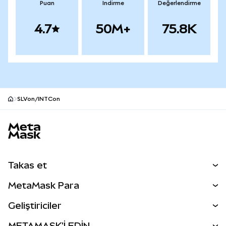
Puan
İndirme
Değerlendirme
4.7
50M+
75.8K
SLVon/INTCon
MetaMask site alt bilgisi
Takas et
Takas İşlemleri
MetaMask Para
Tahmin Et
YENİ
Kripto Al
Geliştiriciler
Perps
YENİ
MetaMask Kart
Dökümantasyon
METAMASK'İ EDİN