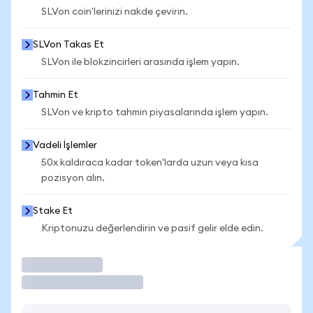
SLVon coin'lerinizi nakde çevirin.
SLVon Takas Et
SLVon ile blokzincirleri arasında işlem yapın.
Tahmin Et
SLVon ve kripto tahmin piyasalarında işlem yapın.
Vadeli İşlemler
50x kaldıraca kadar token'larda uzun veya kısa
pozisyon alın.
Stake Et
Kriptonuzu değerlendirin ve pasif gelir elde edin.
İşlem Yap