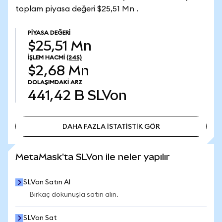
toplam piyasa değeri $25,51 Mn .
PIYASA DEĞERI
$25,51 Mn
İŞLEM HACMI
(24S)
$2,68 Mn
DOLAŞIMDAKI ARZ
441,42 B
SLVon
DAHA FAZLA İSTATİSTİK GÖR
DAHA FAZLA İSTATİSTİK GÖR
MetaMask'ta SLVon ile neler yapılır
SLVon Satın Al
Birkaç dokunuşla satın alın.
SLVon Sat