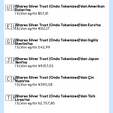
iShares Silver Trust (Ondo Tokenized)'dan Amerikan
🇺🇸
Doları'na
1 SLVon eşittir $57,81
iShares Silver Trust (Ondo Tokenized)'dan Euro'na
🇪🇺
1 SLVon eşittir €50,17
iShares Silver Trust (Ondo Tokenized)'dan İngiliz
🇬🇧
Sterlini'na
1 SLVon eşittir £42,99
iShares Silver Trust (Ondo Tokenized)'dan Japon
🇯🇵
Yeni'na
1 SLVon eşittir ¥9.157,53
iShares Silver Trust (Ondo Tokenized)'dan Çin
🇨🇳
Yuanı'na
1 SLVon eşittir ¥390,08
iShares Silver Trust (Ondo Tokenized)'dan Türk
🇹🇷
Lirası'na
1 SLVon eşittir ₺2.757,80