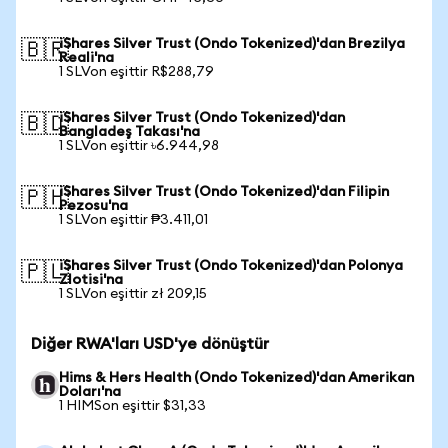
iShares Silver Trust (Ondo Tokenized)'dan Brezilya
🇧🇷
Reali'na
1 SLVon eşittir R$288,79
iShares Silver Trust (Ondo Tokenized)'dan
🇧🇩
Bangladeş Takası'na
1 SLVon eşittir ৳6.944,98
iShares Silver Trust (Ondo Tokenized)'dan Filipin
🇵🇭
Pezosu'na
1 SLVon eşittir ₱3.411,01
iShares Silver Trust (Ondo Tokenized)'dan Polonya
🇵🇱
Zlotisi'na
1 SLVon eşittir zł 209,15
Diğer RWA'ları USD'ye dönüştür
Hims & Hers Health (Ondo Tokenized)'dan Amerikan
Doları'na
1 HIMSon eşittir $31,33