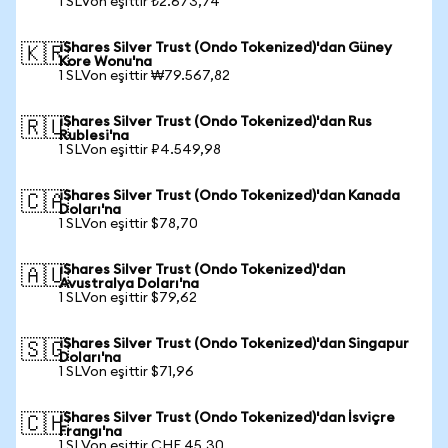
1 SLVon eşittir ₺2.673,74
iShares Silver Trust (Ondo Tokenized)'dan Güney
🇰🇷
Kore Wonu'na
1 SLVon eşittir ₩79.567,82
iShares Silver Trust (Ondo Tokenized)'dan Rus
🇷🇺
Rublesi'na
1 SLVon eşittir ₽4.549,98
iShares Silver Trust (Ondo Tokenized)'dan Kanada
🇨🇦
Doları'na
1 SLVon eşittir $78,70
iShares Silver Trust (Ondo Tokenized)'dan
🇦🇺
Avustralya Doları'na
1 SLVon eşittir $79,62
iShares Silver Trust (Ondo Tokenized)'dan Singapur
🇸🇬
Doları'na
1 SLVon eşittir $71,96
iShares Silver Trust (Ondo Tokenized)'dan İsviçre
🇨🇭
Frangı'na
1 SLVon eşittir CHF 45,30