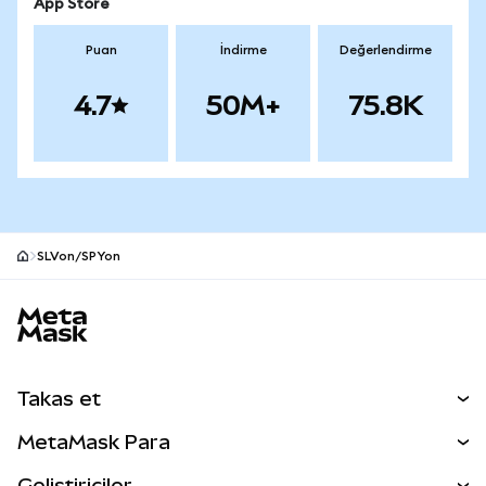
App Store
Puan
İndirme
Değerlendirme
4.7
50M+
75.8K
SLVon/SPYon
MetaMask site alt bilgisi
Takas et
Takas İşlemleri
MetaMask Para
Tahmin Et
YENİ
Kripto Al
Geliştiriciler