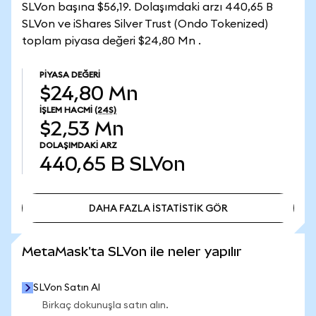
SLVon başına $56,19. Dolaşımdaki arzı 440,65 B
SLVon ve iShares Silver Trust (Ondo Tokenized)
toplam piyasa değeri $24,80 Mn .
PIYASA DEĞERI
$24,80 Mn
İŞLEM HACMI
(24S)
$2,53 Mn
DOLAŞIMDAKI ARZ
440,65 B
SLVon
DAHA FAZLA İSTATİSTİK GÖR
DAHA FAZLA İSTATİSTİK GÖR
MetaMask'ta SLVon ile neler yapılır
SLVon Satın Al
Birkaç dokunuşla satın alın.