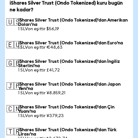
iShares Silver Trust (Ondo Tokenized) kuru bugün
ne kadar?
iShares Silver Trust (Ondo Tokenized)'dan Amerikan
🇺🇸
Doları'na
1 SLVon eşittir $56,19
iShares Silver Trust (Ondo Tokenized)'dan Euro'na
🇪🇺
1 SLVon eşittir €48,63
iShares Silver Trust (Ondo Tokenized)'dan İngiliz
🇬🇧
Sterlini'na
1 SLVon eşittir £41,72
iShares Silver Trust (Ondo Tokenized)'dan Japon
🇯🇵
Yeni'na
1 SLVon eşittir ¥8.859,21
iShares Silver Trust (Ondo Tokenized)'dan Çin
🇨🇳
Yuanı'na
1 SLVon eşittir ¥379,23
iShares Silver Trust (Ondo Tokenized)'dan Türk
🇹🇷
Lirası'na