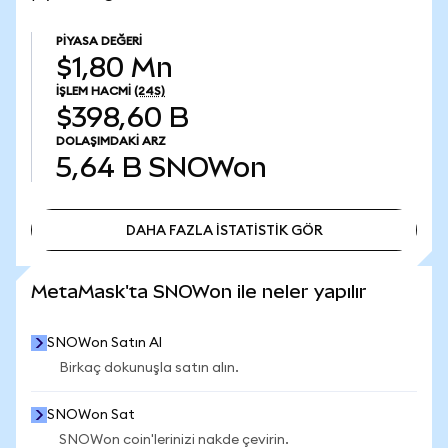
PIYASA DEĞERI
$1,80 Mn
İŞLEM HACMI
(24S)
$398,60 B
DOLAŞIMDAKI ARZ
5,64 B
SNOWon
DAHA FAZLA İSTATİSTİK GÖR
DAHA FAZLA İSTATİSTİK GÖR
MetaMask'ta SNOWon ile neler yapılır
SNOWon Satın Al
Birkaç dokunuşla satın alın.
SNOWon Sat
SNOWon coin'lerinizi nakde çevirin.