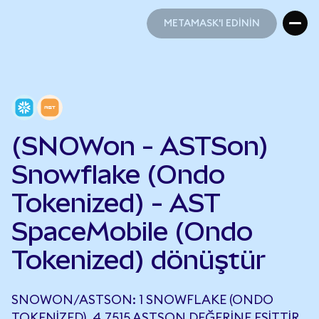
METAMASK'I EDİNİN
METAMASK'I EDİNİN
(SNOWon - ASTSon)
Snowflake (Ondo
Tokenized) - AST
SpaceMobile (Ondo
Tokenized) dönüştür
SNOWON/ASTSON: 1 SNOWFLAKE (ONDO
TOKENIZED), 4,7515 ASTSON DEĞERINE EŞITTIR