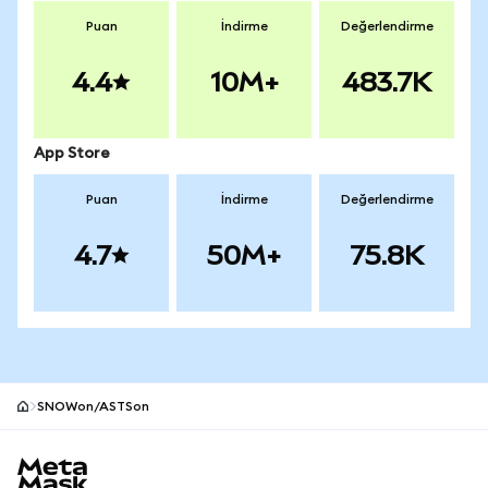
Puan
İndirme
Değerlendirme
4.4
10M+
483.7K
App Store
Puan
İndirme
Değerlendirme
4.7
50M+
75.8K
SNOWon/ASTSon
MetaMask site alt bilgisi