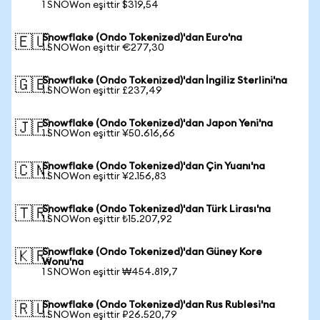
1 SNOWon eşittir $319,54
Snowflake (Ondo Tokenized)'dan Euro'na
🇪🇺
1 SNOWon eşittir €277,30
Snowflake (Ondo Tokenized)'dan İngiliz Sterlini'na
🇬🇧
1 SNOWon eşittir £237,49
Snowflake (Ondo Tokenized)'dan Japon Yeni'na
🇯🇵
1 SNOWon eşittir ¥50.616,66
Snowflake (Ondo Tokenized)'dan Çin Yuanı'na
🇨🇳
1 SNOWon eşittir ¥2.156,83
Snowflake (Ondo Tokenized)'dan Türk Lirası'na
🇹🇷
1 SNOWon eşittir ₺15.207,92
Snowflake (Ondo Tokenized)'dan Güney Kore
🇰🇷
Wonu'na
1 SNOWon eşittir ₩454.819,7
Snowflake (Ondo Tokenized)'dan Rus Rublesi'na
🇷🇺
1 SNOWon eşittir ₽26.520,79