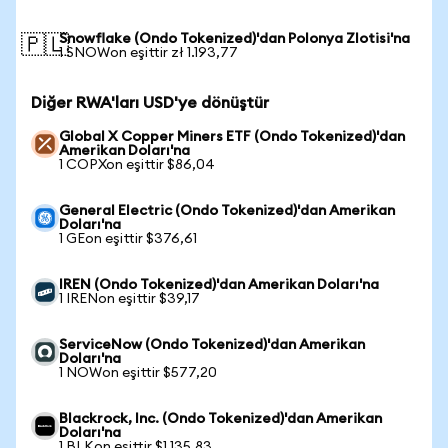
Snowflake (Ondo Tokenized)'dan Polonya Zlotisi'na
🇵🇱
1 SNOWon eşittir zł 1.193,77
Diğer RWA'ları USD'ye dönüştür
Global X Copper Miners ETF (Ondo Tokenized)'dan
Amerikan Doları'na
1 COPXon eşittir $86,04
General Electric (Ondo Tokenized)'dan Amerikan
Doları'na
1 GEon eşittir $376,61
IREN (Ondo Tokenized)'dan Amerikan Doları'na
1 IRENon eşittir $39,17
ServiceNow (Ondo Tokenized)'dan Amerikan
Doları'na
1 NOWon eşittir $577,20
Blackrock, Inc. (Ondo Tokenized)'dan Amerikan
Doları'na
1 BLKon eşittir $1.135,83