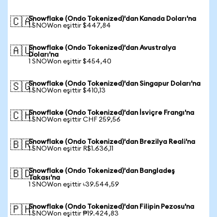
Snowflake (Ondo Tokenized)'dan Kanada Doları'na
🇨🇦
1 SNOWon eşittir $447,84
Snowflake (Ondo Tokenized)'dan Avustralya
🇦🇺
Doları'na
1 SNOWon eşittir $454,40
Snowflake (Ondo Tokenized)'dan Singapur Doları'na
🇸🇬
1 SNOWon eşittir $410,13
Snowflake (Ondo Tokenized)'dan İsviçre Frangı'na
🇨🇭
1 SNOWon eşittir CHF 259,56
Snowflake (Ondo Tokenized)'dan Brezilya Reali'na
🇧🇷
1 SNOWon eşittir R$1.636,11
Snowflake (Ondo Tokenized)'dan Bangladeş
🇧🇩
Takası'na
1 SNOWon eşittir ৳39.544,59
Snowflake (Ondo Tokenized)'dan Filipin Pezosu'na
🇵🇭
1 SNOWon eşittir ₱19.424,83