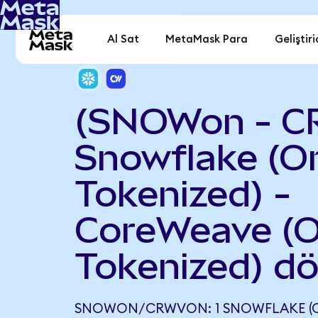
Al Sat
MetaMask Para
Geliştiri
(SNOWon - C
Snowflake (O
Tokenized) -
CoreWeave (
Tokenized) d
SNOWON/CRWVON: 1 SNOWFLAKE (O