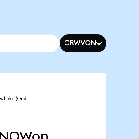
CRWVON
owflake (Ondo
SNOWon