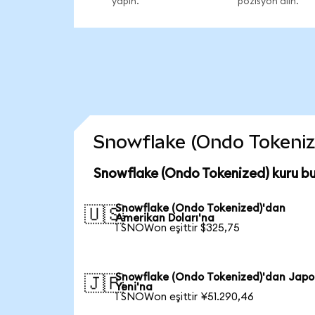
yapın.
pozisyon alın.
Snowflake (Ondo Tokenized
Snowflake (Ondo Tokenized) kuru b
Snowflake (Ondo Tokenized)'dan
🇺🇸
Amerikan Doları'na
1 SNOWon eşittir $325,75
Snowflake (Ondo Tokenized)'dan Jap
🇯🇵
Yeni'na
1 SNOWon eşittir ¥51.290,46