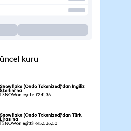
güncel kuru
Snowflake (Ondo Tokenized)'dan İngiliz

Sterlini'na
1 SNOWon eşittir £241,36
Snowflake (Ondo Tokenized)'dan Türk

Lirası'na
1 SNOWon eşittir ₺15.538,50