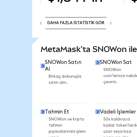
DAHA FAZLA İSTATİSTİK GÖR
DAHA FAZLA İSTATİSTİK GÖR
MetaMask'ta SNOWon ile n
SNOWon Satın
SNOWon Sat
Al
SNOWon
coin'lerinizi nakd
Birkaç dokunuşla
çevirin.
satın alın.
Tahmin Et
Vadeli İşlemler
SNOWon ve kripto
50x kaldıraca
tahmin
kadar token'lard
piyasalarında işlem
uzun veya kısa