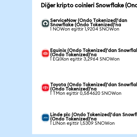
Diğer kripto coinleri Snowflake (On
ServiceNow (Ondo Tokenized)'dan
Snowflake (Ondo Tokenized)'na
1 NOWon eşittir 1,9204 SNOWon
Equinix (Ondo Tokenized)'dan Snowfla
(Ondo Tokenized)'na
1 EQIXon eşittir 3,2964 SNOWon
Toyota (Ondo Tokenized)'dan Snowfla
(Ondo Tokenized)'na
1 TMon eşittir 0,584620 SNOWon
Linde plc (Ondo Tokenized)'dan Snowf
(Ondo Tokenized)'na
1 LINon eşittir 1,5309 SNOWon