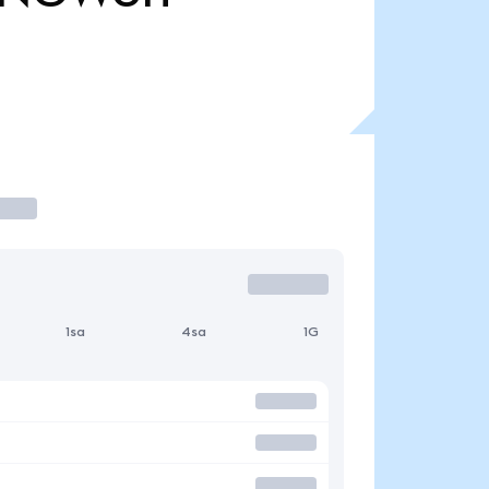
1sa
4sa
1G