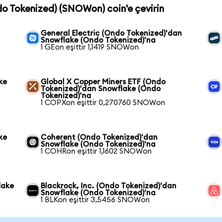
do Tokenized) (SNOWon) coin'e çevirin
General Electric (Ondo Tokenized)'dan
Snowflake (Ondo Tokenized)'na
1 GEon eşittir 1,1419 SNOWon
ke
Global X Copper Miners ETF (Ondo
Tokenized)'dan Snowflake (Ondo
Tokenized)'na
1 COPXon eşittir 0,270760 SNOWon
ke
Coherent (Ondo Tokenized)'dan
Snowflake (Ondo Tokenized)'na
1 COHRon eşittir 1,1602 SNOWon
lake
Blackrock, Inc. (Ondo Tokenized)'dan
Snowflake (Ondo Tokenized)'na
1 BLKon eşittir 3,5456 SNOWon