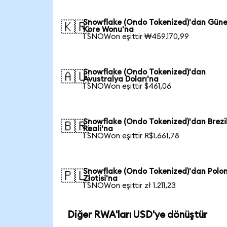
Snowflake (Ondo Tokenized)'dan Gün
🇰🇷
Kore Wonu'na
1 SNOWon eşittir ₩459.170,99
Snowflake (Ondo Tokenized)'dan
🇦🇺
Avustralya Doları'na
1 SNOWon eşittir $461,06
Snowflake (Ondo Tokenized)'dan Brezi
🇧🇷
Reali'na
1 SNOWon eşittir R$1.661,78
Snowflake (Ondo Tokenized)'dan Polo
🇵🇱
Zlotisi'na
1 SNOWon eşittir zł 1.211,23
Diğer RWA'ları USD'ye dönüştür