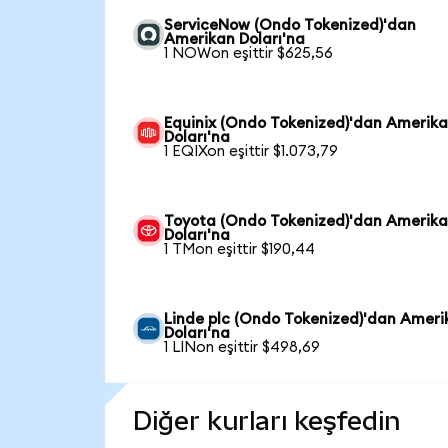
ServiceNow (Ondo Tokenized)'dan
Amerikan Doları'na
1 NOWon eşittir $625,56
Equinix (Ondo Tokenized)'dan Amerik
Doları'na
1 EQIXon eşittir $1.073,79
Toyota (Ondo Tokenized)'dan Amerik
Doları'na
1 TMon eşittir $190,44
Linde plc (Ondo Tokenized)'dan Ameri
Doları'na
1 LINon eşittir $498,69
Diğer kurları keşfedin