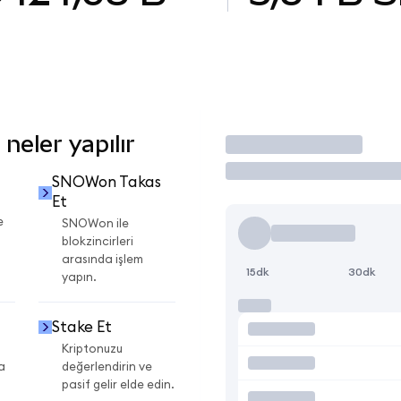
eler yapılır
İşlem Yap
SNOWon Takas
Et
e
SNOWon ile
blokzincirleri
arasında işlem
15dk
30dk
yapın.
Stake Et
Kriptonuzu
a
değerlendirin ve
pasif gelir elde edin.