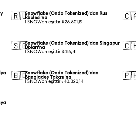
ey
Snowflake (Ondo Tokenized)'dan Rus
🇷🇺
🇨
Rublesi'na
1 SNOWon eşittir ₽26.801,19
Snowflake (Ondo Tokenized)'dan Singapur
🇸🇬
🇨
Doları'na
1 SNOWon eşittir $416,41
lya
Snowflake (Ondo Tokenized)'dan
🇧🇩
🇵
Bangladeş Takası'na
1 SNOWon eşittir ৳40.320,14
nya