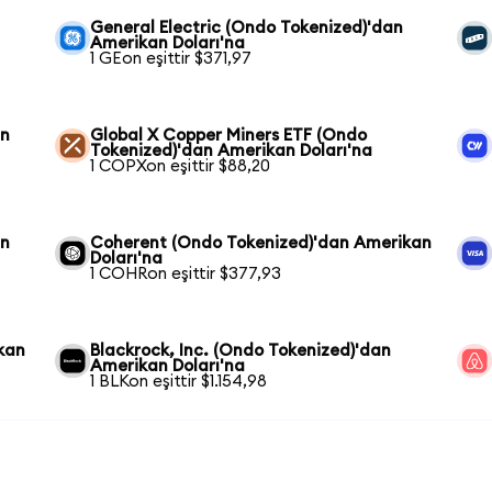
General Electric (Ondo Tokenized)'dan
Amerikan Doları'na
1 GEon eşittir $371,97
an
Global X Copper Miners ETF (Ondo
Tokenized)'dan Amerikan Doları'na
1 COPXon eşittir $88,20
an
Coherent (Ondo Tokenized)'dan Amerikan
Doları'na
1 COHRon eşittir $377,93
kan
Blackrock, Inc. (Ondo Tokenized)'dan
Amerikan Doları'na
1 BLKon eşittir $1.154,98