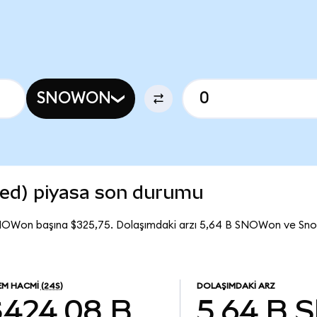
SNOWON
ed) piyasa son durumu
SNOWon başına $325,75. Dolaşımdaki arzı 5,64 B SNOWon ve Sn
LEM HACMI
(24S)
DOLAŞIMDAKI ARZ
$424,08 B
5,64 B