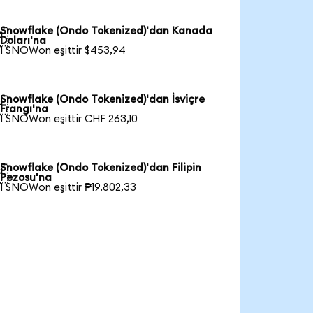
Snowflake (Ondo Tokenized)'dan Kanada

Doları'na
1 SNOWon eşittir $453,94
Snowflake (Ondo Tokenized)'dan İsviçre

Frangı'na
1 SNOWon eşittir CHF 263,10
Snowflake (Ondo Tokenized)'dan Filipin

Pezosu'na
1 SNOWon eşittir ₱19.802,33