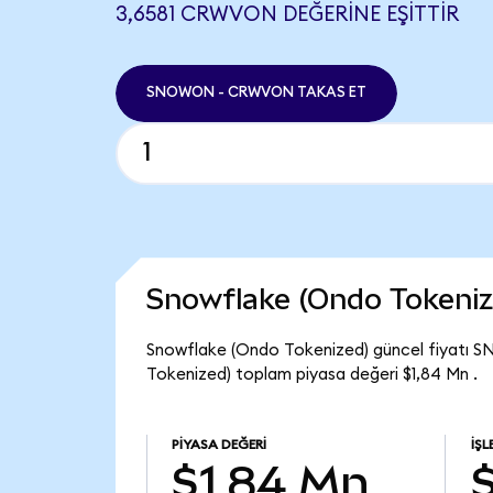
3,6581 CRWVON DEĞERINE EŞITTIR
SNOWON - CRWVON TAKAS ET
Snowflake (Ondo Tokeniz
Snowflake (Ondo Tokenized) güncel fiyatı 
Tokenized) toplam piyasa değeri $1,84 Mn .
PIYASA DEĞERI
İŞ
$1,84 Mn