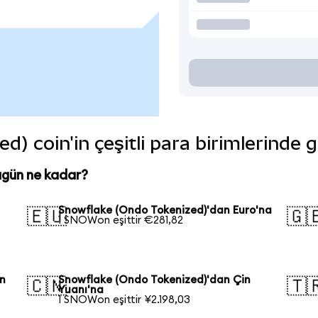
) coin'in çeşitli para birimlerinde 
ugün ne kadar?
Snowflake (Ondo Tokenized)'dan Euro'na
🇪🇺
🇬
1 SNOWon eşittir €281,82
on
Snowflake (Ondo Tokenized)'dan Çin
🇨🇳
🇹
Yuanı'na
1 SNOWon eşittir ¥2.198,03