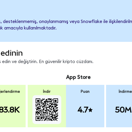
 desteklenmemiş, onaylanmamış veya Snowflake ile ilişkilendirilmem
k amacıyla kullanılmaktadır.
edinin
din ve değiştirin. En güvenilir kripto cüzdanı.
App Store
erlendirme
İndir
Puan
İndirme
83.8K
4.7
50M