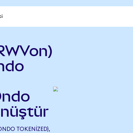
ci
RWVon)
ndo
Ondo
önüştür
NDO TOKENIZED),