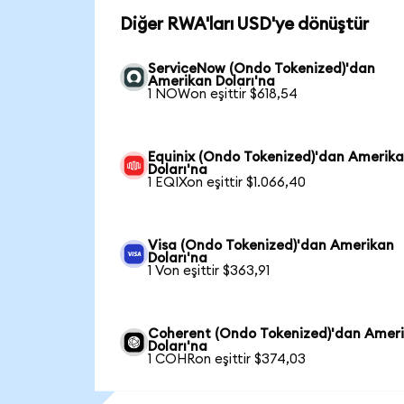
Diğer RWA'ları USD'ye dönüştür
ServiceNow (Ondo Tokenized)'dan
Amerikan Doları'na
1 NOWon eşittir $618,54
Equinix (Ondo Tokenized)'dan Amerik
Doları'na
1 EQIXon eşittir $1.066,40
Visa (Ondo Tokenized)'dan Amerikan
Doları'na
1 Von eşittir $363,91
Coherent (Ondo Tokenized)'dan Amer
Doları'na
1 COHRon eşittir $374,03