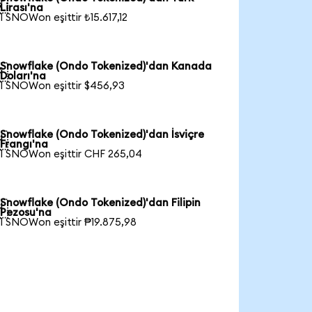

Lirası'na
1 SNOWon eşittir ₺15.617,12
Snowflake (Ondo Tokenized)'dan Kanada

Doları'na
1 SNOWon eşittir $456,93
Snowflake (Ondo Tokenized)'dan İsviçre

Frangı'na
1 SNOWon eşittir CHF 265,04
Snowflake (Ondo Tokenized)'dan Filipin

Pezosu'na
1 SNOWon eşittir ₱19.875,98