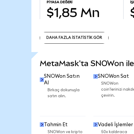
PIYASA DEĞERI
İ
$1,85 Mn
DAHA FAZLA İSTATİSTİK GÖR
DAHA FAZLA İSTATİSTİK GÖR
MetaMask'ta SNOWon ile n
SNOWon Satın
SNOWon Sat
Al
SNOWon
coin'lerinizi nakd
Birkaç dokunuşla
çevirin.
satın alın.
Tahmin Et
Vadeli İşlemler
SNOWon ve kripto
50x kaldıraca