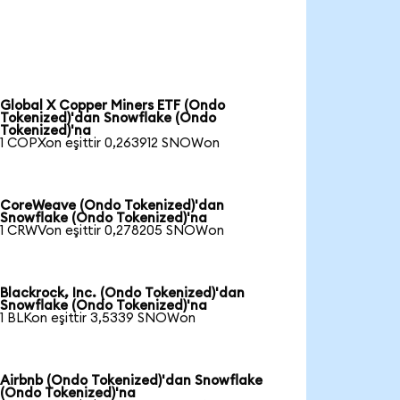
Global X Copper Miners ETF (Ondo
Tokenized)'dan Snowflake (Ondo
Tokenized)'na
1 COPXon eşittir 0,263912 SNOWon
CoreWeave (Ondo Tokenized)'dan
Snowflake (Ondo Tokenized)'na
1 CRWVon eşittir 0,278205 SNOWon
Blackrock, Inc. (Ondo Tokenized)'dan
Snowflake (Ondo Tokenized)'na
1 BLKon eşittir 3,5339 SNOWon
Airbnb (Ondo Tokenized)'dan Snowflake
(Ondo Tokenized)'na