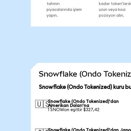
tahmin
kadar token'lard
piyasalarında işlem
uzun veya kısa
yapın.
pozisyon alın.
Snowflake (Ondo Tokenized
Snowflake (Ondo Tokenized) kuru b
Snowflake (Ondo Tokenized)'dan
🇺🇸
Amerikan Doları'na
1 SNOWon eşittir $327,42
Snowflake (Ondo Tokenized)'dan Jap