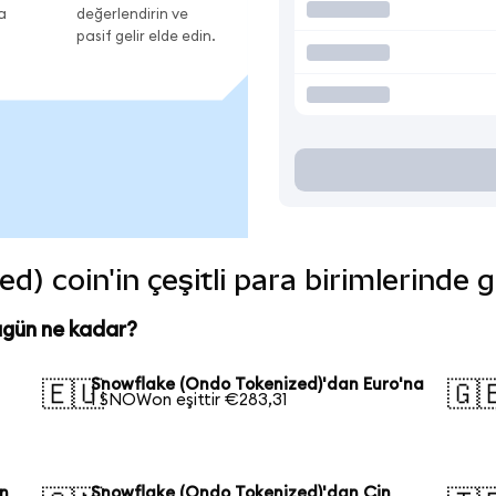
a
değerlendirin ve
pasif gelir elde edin.
) coin'in çeşitli para birimlerinde 
ugün ne kadar?
Snowflake (Ondo Tokenized)'dan Euro'na
🇪🇺
🇬
1 SNOWon eşittir €283,31
on
Snowflake (Ondo Tokenized)'dan Çin