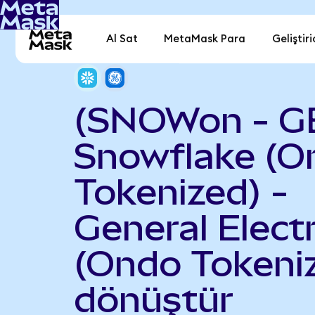
Al Sat
MetaMask Para
Geliştiri
(SNOWon - G
Snowflake (O
Tokenized) -
General Electr
(Ondo Tokeni
dönüştür