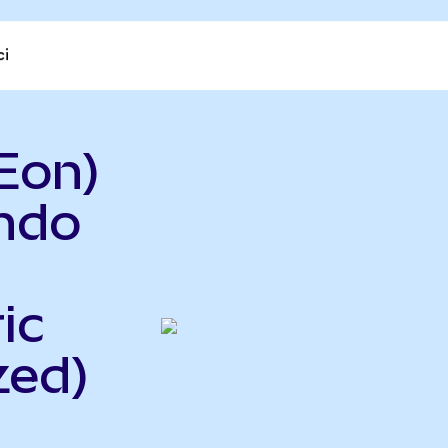
ci
Eon)
ndo
ic
zed)