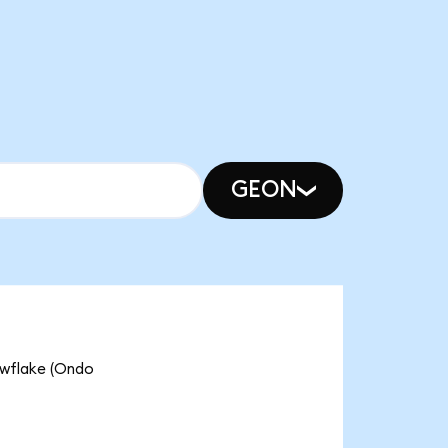
GEON
owflake (Ondo