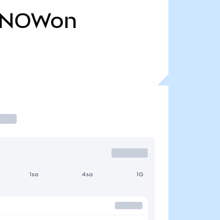
SNOWon
1sa
4sa
1G