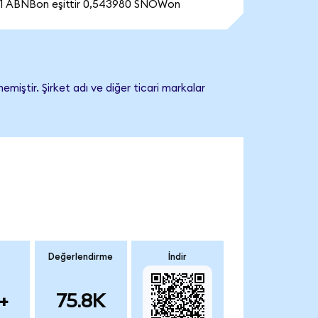
1 ABNBon eşittir 0,543980 SNOWon
iştir. Şirket adı ve diğer ticari markalar
Değerlendirme
İndir
+
75.8K