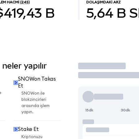
ŞLEM HACMI
(24S)
DOLAŞIMDAKI ARZ
$419,43 B
5,64 B
eler yapılır
İşlem Yap
SNOWon Takas
Et
e
SNOWon ile
blokzincirleri
arasında işlem
15dk
30dk
yapın.
Stake Et
Kriptonuzu