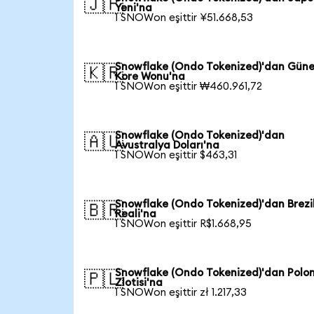
🇯🇵
Yeni'na
1 SNOWon eşittir ¥51.668,53
Snowflake (Ondo Tokenized)'dan Gün
🇰🇷
Kore Wonu'na
1 SNOWon eşittir ₩460.961,72
Snowflake (Ondo Tokenized)'dan
🇦🇺
Avustralya Doları'na
1 SNOWon eşittir $463,31
Snowflake (Ondo Tokenized)'dan Brezi
🇧🇷
Reali'na
1 SNOWon eşittir R$1.668,95
Snowflake (Ondo Tokenized)'dan Polo
🇵🇱
Zlotisi'na
1 SNOWon eşittir zł 1.217,33