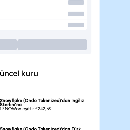
güncel kuru
Snowflake (Ondo Tokenized)'dan İngiliz

Sterlini'na
1 SNOWon eşittir £242,69
Snowflake (Ondo Tokenized)'dan Türk