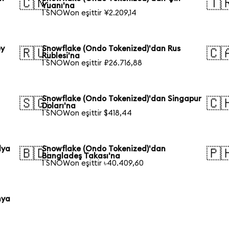
🇨🇳
🇹
Yuanı'na
1 SNOWon eşittir ¥2.209,14
ey
Snowflake (Ondo Tokenized)'dan Rus
🇷🇺
🇨
Rublesi'na
1 SNOWon eşittir ₽26.716,88
Snowflake (Ondo Tokenized)'dan Singapur
🇸🇬
🇨
Doları'na
1 SNOWon eşittir $418,44
lya
Snowflake (Ondo Tokenized)'dan
🇧🇩
🇵
Bangladeş Takası'na
1 SNOWon eşittir ৳40.409,60
nya