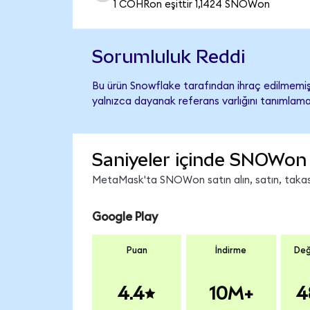
1 COHRon eşittir 1,1424 SNOWon
Sorumluluk Reddi
Bu ürün Snowflake tarafından ihraç edilmemiş,
yalnızca dayanak referans varlığını tanımlama
Saniyeler içinde SNOWon 
MetaMask'ta SNOWon satın alın, satın, takas e
Google Play
Puan
İndirme
Değ
4.4
10M+
4