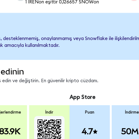
1 IRENon eşittir 0,126657 SNOWon
 desteklenmemiş, onaylanmamış veya Snowflake ile ilişkilendirilmem
k amacıyla kullanılmaktadır.
edinin
din ve değiştirin. En güvenilir kripto cüzdanı.
App Store
erlendirme
İndir
Puan
İndirme
83.9K
4.7
50M