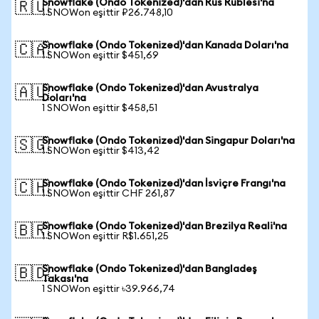
Snowflake (Ondo Tokenized)'dan Rus Rublesi'na
🇷🇺
1 SNOWon eşittir ₽26.748,10
Snowflake (Ondo Tokenized)'dan Kanada Doları'na
🇨🇦
1 SNOWon eşittir $451,69
Snowflake (Ondo Tokenized)'dan Avustralya
🇦🇺
Doları'na
1 SNOWon eşittir $458,51
Snowflake (Ondo Tokenized)'dan Singapur Doları'na
🇸🇬
1 SNOWon eşittir $413,42
Snowflake (Ondo Tokenized)'dan İsviçre Frangı'na
🇨🇭
1 SNOWon eşittir CHF 261,87
Snowflake (Ondo Tokenized)'dan Brezilya Reali'na
🇧🇷
1 SNOWon eşittir R$1.651,25
Snowflake (Ondo Tokenized)'dan Bangladeş
🇧🇩
Takası'na
1 SNOWon eşittir ৳39.966,74