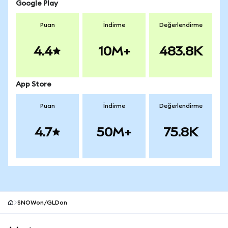
Google Play
Puan
İndirme
Değerlendirme
4.4
10M+
483.8K
App Store
Puan
İndirme
Değerlendirme
4.7
50M+
75.8K
SNOWon/GLDon
MetaMask site alt bilgisi