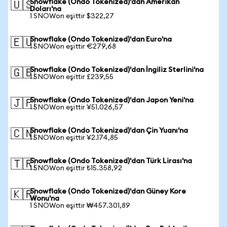
Snowflake (Ondo Tokenized)'dan Amerikan
🇺🇸
Doları'na
1 SNOWon eşittir $322,27
Snowflake (Ondo Tokenized)'dan Euro'na
🇪🇺
1 SNOWon eşittir €279,68
Snowflake (Ondo Tokenized)'dan İngiliz Sterlini'na
🇬🇧
1 SNOWon eşittir £239,55
Snowflake (Ondo Tokenized)'dan Japon Yeni'na
🇯🇵
1 SNOWon eşittir ¥51.026,57
Snowflake (Ondo Tokenized)'dan Çin Yuanı'na
🇨🇳
1 SNOWon eşittir ¥2.174,85
Snowflake (Ondo Tokenized)'dan Türk Lirası'na
🇹🇷
1 SNOWon eşittir ₺15.358,92
Snowflake (Ondo Tokenized)'dan Güney Kore
🇰🇷
Wonu'na
1 SNOWon eşittir ₩457.301,89