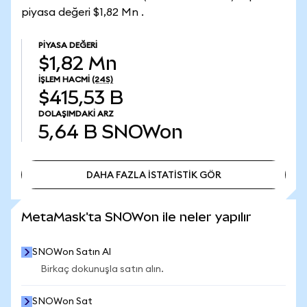
piyasa değeri $1,82 Mn .
PIYASA DEĞERI
$1,82 Mn
İŞLEM HACMI
(24S)
$415,53 B
DOLAŞIMDAKI ARZ
5,64 B
SNOWon
DAHA FAZLA İSTATİSTİK GÖR
DAHA FAZLA İSTATİSTİK GÖR
MetaMask'ta SNOWon ile neler yapılır
SNOWon Satın Al
Birkaç dokunuşla satın alın.
SNOWon Sat