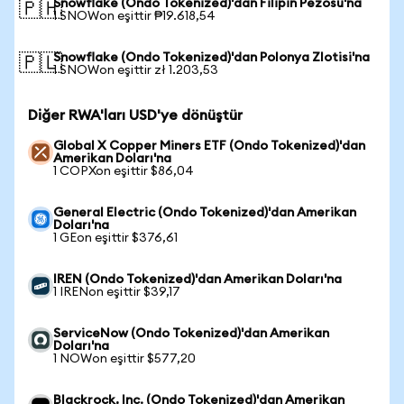
Snowflake (Ondo Tokenized)'dan Filipin Pezosu'na
🇵🇭
1 SNOWon eşittir ₱19.618,54
Snowflake (Ondo Tokenized)'dan Polonya Zlotisi'na
🇵🇱
1 SNOWon eşittir zł 1.203,53
Diğer RWA'ları USD'ye dönüştür
Global X Copper Miners ETF (Ondo Tokenized)'dan
Amerikan Doları'na
1 COPXon eşittir $86,04
General Electric (Ondo Tokenized)'dan Amerikan
Doları'na
1 GEon eşittir $376,61
IREN (Ondo Tokenized)'dan Amerikan Doları'na
1 IRENon eşittir $39,17
ServiceNow (Ondo Tokenized)'dan Amerikan
Doları'na
1 NOWon eşittir $577,20
Blackrock, Inc. (Ondo Tokenized)'dan Amerikan