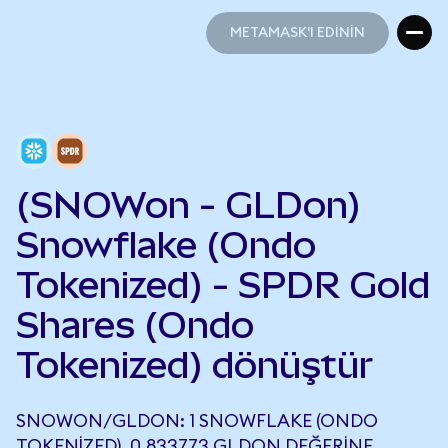
METAMASK'I EDİNİN
METAMASK'I EDİNİN
(SNOWon - GLDon)
Snowflake (Ondo
Tokenized) - SPDR Gold
Shares (Ondo
Tokenized) dönüştür
SNOWON/GLDON: 1 SNOWFLAKE (ONDO
TOKENIZED), 0,833773 GLDON DEĞERINE