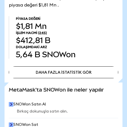
piyasa değeri $1,81 Mn .
PIYASA DEĞERI
$1,81 Mn
İŞLEM HACMI
(24S)
$412,81 B
DOLAŞIMDAKI ARZ
5,64 B
SNOWon
DAHA FAZLA İSTATİSTİK GÖR
DAHA FAZLA İSTATİSTİK GÖR
MetaMask'ta SNOWon ile neler yapılır
SNOWon Satın Al
Birkaç dokunuşla satın alın.
SNOWon Sat