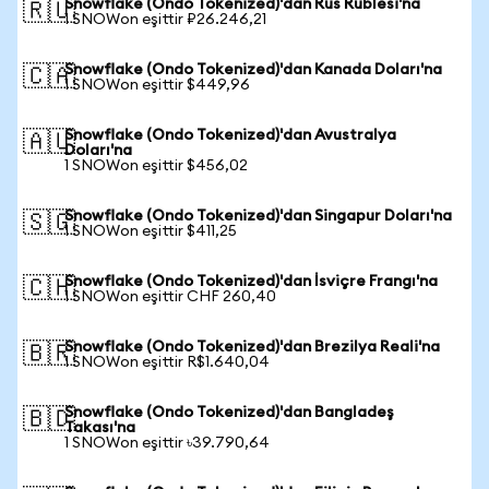
Snowflake (Ondo Tokenized)'dan Rus Rublesi'na
🇷🇺
1 SNOWon eşittir ₽26.246,21
Snowflake (Ondo Tokenized)'dan Kanada Doları'na
🇨🇦
1 SNOWon eşittir $449,96
Snowflake (Ondo Tokenized)'dan Avustralya
🇦🇺
Doları'na
1 SNOWon eşittir $456,02
Snowflake (Ondo Tokenized)'dan Singapur Doları'na
🇸🇬
1 SNOWon eşittir $411,25
Snowflake (Ondo Tokenized)'dan İsviçre Frangı'na
🇨🇭
1 SNOWon eşittir CHF 260,40
Snowflake (Ondo Tokenized)'dan Brezilya Reali'na
🇧🇷
1 SNOWon eşittir R$1.640,04
Snowflake (Ondo Tokenized)'dan Bangladeş
🇧🇩
Takası'na
1 SNOWon eşittir ৳39.790,64