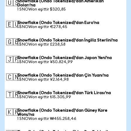
Snowflake (Ondo Tokenized)'dan Amerikan
🇺🇸
Doları'na
1 SNOWon eşittir $320,85
Snowflake (Ondo Tokenized)'dan Euro'na
🇪🇺
1 SNOWon eşittir €278,45
Snowflake (Ondo Tokenized)'dan İngiliz Sterlini'na
🇬🇧
1 SNOWon eşittir £238,58
Snowflake (Ondo Tokenized)'dan Japon Yeni'na
🇯🇵
1 SNOWon eşittir ¥50.824,99
Snowflake (Ondo Tokenized)'dan Çin Yuanı'na
🇨🇳
1 SNOWon eşittir ¥2.164,98
Snowflake (Ondo Tokenized)'dan Türk Lirası'na
🇹🇷
1 SNOWon eşittir ₺15.305,99
Snowflake (Ondo Tokenized)'dan Güney Kore
🇰🇷
Wonu'na
1 SNOWon eşittir ₩455.258,46