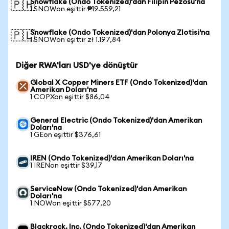
Snowflake (Ondo Tokenized)'dan Filipin Pezosu'na
🇵🇭
1 SNOWon eşittir ₱19.559,21
Snowflake (Ondo Tokenized)'dan Polonya Zlotisi'na
🇵🇱
1 SNOWon eşittir zł 1.197,84
Diğer RWA'ları USD'ye dönüştür
Global X Copper Miners ETF (Ondo Tokenized)'dan
Amerikan Doları'na
1 COPXon eşittir $86,04
General Electric (Ondo Tokenized)'dan Amerikan
Doları'na
1 GEon eşittir $376,61
IREN (Ondo Tokenized)'dan Amerikan Doları'na
1 IRENon eşittir $39,17
ServiceNow (Ondo Tokenized)'dan Amerikan
Doları'na
1 NOWon eşittir $577,20
Blackrock, Inc. (Ondo Tokenized)'dan Amerikan