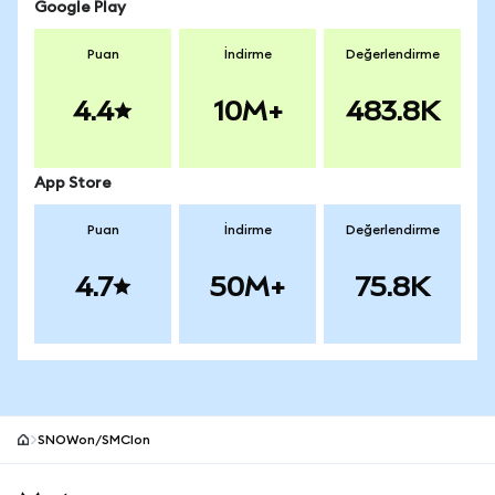
Google Play
Puan
İndirme
Değerlendirme
4.4
10M+
483.8K
App Store
Puan
İndirme
Değerlendirme
4.7
50M+
75.8K
SNOWon/SMCIon
MetaMask site alt bilgisi