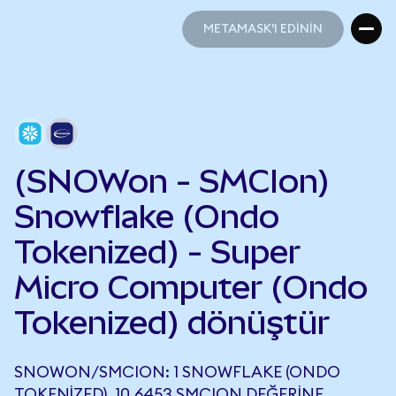
METAMASK'I EDİNİN
METAMASK'I EDİNİN
(SNOWon - SMCIon)
Snowflake (Ondo
Tokenized) - Super
Micro Computer (Ondo
Tokenized) dönüştür
SNOWON/SMCION: 1 SNOWFLAKE (ONDO
TOKENIZED), 10,6453 SMCION DEĞERINE