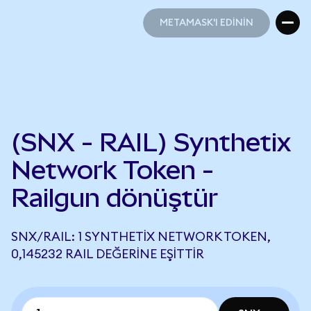
METAMASK'I EDİNİN
METAMASK'I EDİNİN
(SNX - RAIL) Synthetix
Network Token -
Railgun dönüştür
SNX/RAIL: 1 SYNTHETIX NETWORK TOKEN,
0,145232 RAIL DEĞERINE EŞITTIR