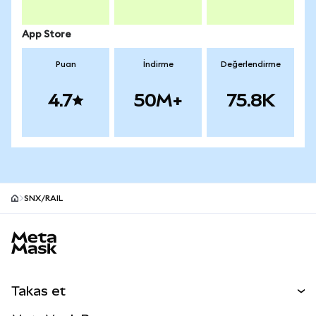
App Store
Puan
İndirme
Değerlendirme
4.7
50M+
75.8K
SNX/RAIL
MetaMask site alt bilgisi
Takas et
Takas İşlemleri