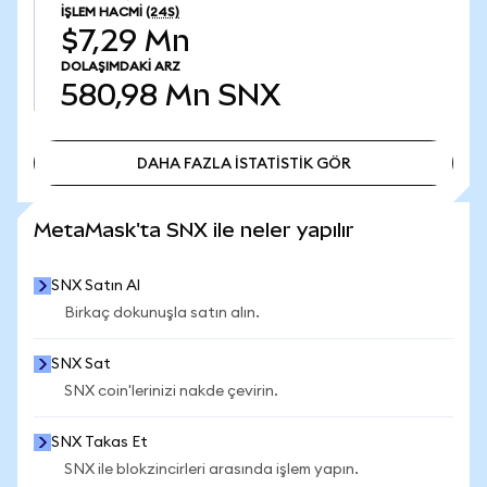
İŞLEM HACMI
(24S)
$7,29 Mn
DOLAŞIMDAKI ARZ
580,98 Mn
SNX
DAHA FAZLA İSTATİSTİK GÖR
DAHA FAZLA İSTATİSTİK GÖR
MetaMask'ta SNX ile neler yapılır
SNX Satın Al
Birkaç dokunuşla satın alın.
SNX Sat
SNX coin'lerinizi nakde çevirin.
SNX Takas Et
SNX ile blokzincirleri arasında işlem yapın.