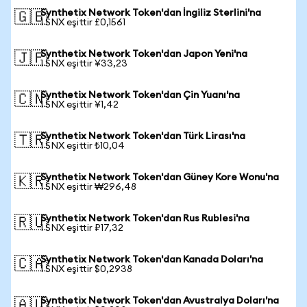
Synthetix Network Token'dan İngiliz Sterlini'na
🇬🇧
1 SNX eşittir £0,1561
Synthetix Network Token'dan Japon Yeni'na
🇯🇵
1 SNX eşittir ¥33,23
Synthetix Network Token'dan Çin Yuanı'na
🇨🇳
1 SNX eşittir ¥1,42
Synthetix Network Token'dan Türk Lirası'na
🇹🇷
1 SNX eşittir ₺10,04
Synthetix Network Token'dan Güney Kore Wonu'na
🇰🇷
1 SNX eşittir ₩296,48
Synthetix Network Token'dan Rus Rublesi'na
🇷🇺
1 SNX eşittir ₽17,32
Synthetix Network Token'dan Kanada Doları'na
🇨🇦
1 SNX eşittir $0,2938
Synthetix Network Token'dan Avustralya Doları'na
🇦🇺