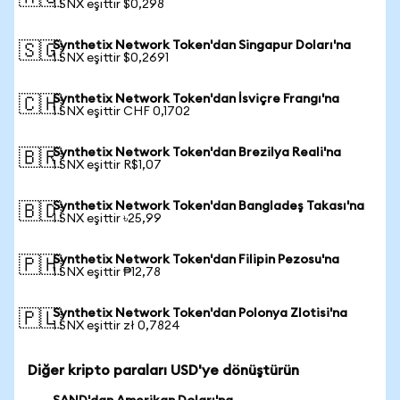
1 SNX eşittir $0,298
Synthetix Network Token'dan Singapur Doları'na
🇸🇬
1 SNX eşittir $0,2691
Synthetix Network Token'dan İsviçre Frangı'na
🇨🇭
1 SNX eşittir CHF 0,1702
Synthetix Network Token'dan Brezilya Reali'na
🇧🇷
1 SNX eşittir R$1,07
Synthetix Network Token'dan Bangladeş Takası'na
🇧🇩
1 SNX eşittir ৳25,99
Synthetix Network Token'dan Filipin Pezosu'na
🇵🇭
1 SNX eşittir ₱12,78
Synthetix Network Token'dan Polonya Zlotisi'na
🇵🇱
1 SNX eşittir zł 0,7824
Diğer kripto paraları USD'ye dönüştürün