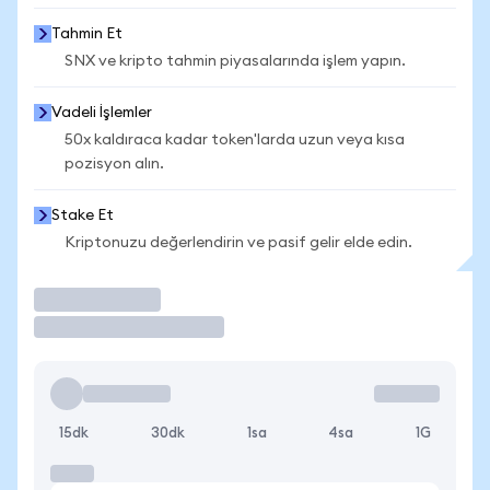
Tahmin Et
SNX ve kripto tahmin piyasalarında işlem yapın.
Vadeli İşlemler
50x kaldıraca kadar token'larda uzun veya kısa
pozisyon alın.
Stake Et
Kriptonuzu değerlendirin ve pasif gelir elde edin.
İşlem Yap
15dk
30dk
1sa
4sa
1G