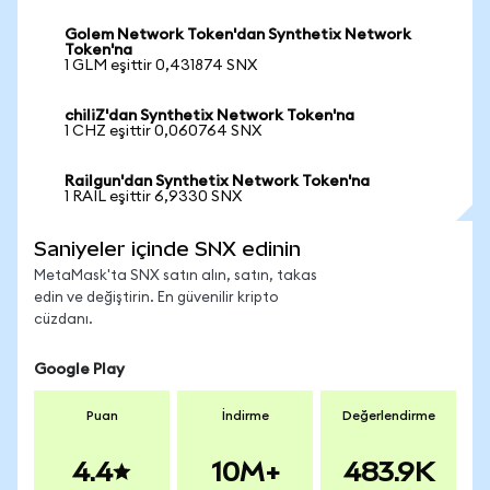
Golem Network Token'dan Synthetix Network
Token'na
1 GLM eşittir 0,431874 SNX
chiliZ'dan Synthetix Network Token'na
1 CHZ eşittir 0,060764 SNX
Railgun'dan Synthetix Network Token'na
1 RAIL eşittir 6,9330 SNX
Saniyeler içinde SNX edinin
MetaMask'ta SNX satın alın, satın, takas
edin ve değiştirin. En güvenilir kripto
cüzdanı.
Google Play
Puan
İndirme
Değerlendirme
4.4
10M+
483.9K