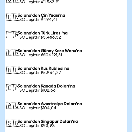
🇯🇵
1 SOL eşittir ¥11.563,91
Solana'dan Çin Yuanı'na
🇨🇳
1 SOL eşittir ¥494,41
Solana'dan Türk Lirası'na
🇹🇷
1 SOL eşittir ₺3.486,32
Solana'dan Güney Kore Wonu'na
🇰🇷
1 SOL eşittir ₩104.191,81
Solana'dan Rus Rublesi'na
🇷🇺
1 SOL eşittir ₽5.964,27
Solana'dan Kanada Doları'na
🇨🇦
1 SOL eşittir $102,66
Solana'dan Avustralya Doları'na
🇦🇺
1 SOL eşittir $104,04
Solana'dan Singapur Doları'na
🇸🇬
1 SOL eşittir $93,93