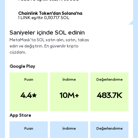
Chainlink Token'dan Solana'na
1 LINK eşittir 0,110717 SOL
Saniyeler içinde SOL edinin
MetaMask'ta SOL satın alın, satın, takas
edin ve değiştirin. En güvenilir kripto
cüzdanı.
Google Play
Puan
İndirme
Değerlendirme
4.4
10M+
483.7K
App Store
Puan
İndirme
Değerlendirme