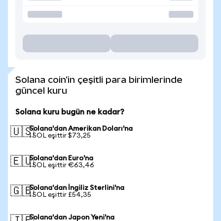
Solana coin'in çeşitli para birimlerinde
güncel kuru
Solana kuru bugün ne kadar?
Solana'dan Amerikan Doları'na
🇺🇸
1 SOL eşittir $73,25
Solana'dan Euro'na
🇪🇺
1 SOL eşittir €63,46
Solana'dan İngiliz Sterlini'na
🇬🇧
1 SOL eşittir £54,35
Solana'dan Japon Yeni'na