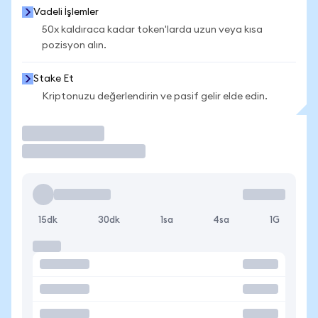
Vadeli İşlemler
50x kaldıraca kadar token'larda uzun veya kısa
pozisyon alın.
Stake Et
Kriptonuzu değerlendirin ve pasif gelir elde edin.
İşlem Yap
15dk
30dk
1sa
4sa
1G