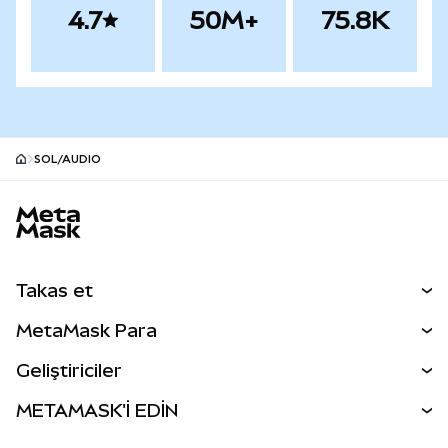
4.7
50M+
75.8K
SOL/AUDIO
MetaMask site alt bilgisi
Takas et
Takas İşlemleri
MetaMask Para
Tahmin Et
YENİ
Kripto Al
Geliştiriciler
Perps
YENİ
MetaMask Kart
Dökümantasyon
METAMASK'İ EDİN
RWA'lar
mUSD
YENİ
Kontrol Paneli
İşlem Kalkanı