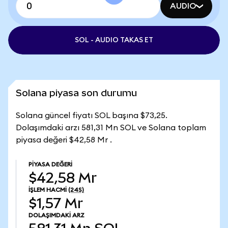
AUDIO
SOL - AUDIO TAKAS ET
Solana piyasa son durumu
Solana güncel fiyatı SOL başına $73,25.
Dolaşımdaki arzı 581,31 Mn SOL ve Solana toplam
piyasa değeri $42,58 Mr .
PIYASA DEĞERI
$42,58 Mr
İŞLEM HACMI
(24S)
$1,57 Mr
DOLAŞIMDAKI ARZ