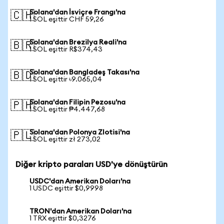
Solana'dan İsviçre Frangı'na
🇨🇭
1 SOL eşittir CHF 59,26
Solana'dan Brezilya Reali'na
🇧🇷
1 SOL eşittir R$374,43
Solana'dan Bangladeş Takası'na
🇧🇩
1 SOL eşittir ৳9.065,04
Solana'dan Filipin Pezosu'na
🇵🇭
1 SOL eşittir ₱4.447,68
Solana'dan Polonya Zlotisi'na
🇵🇱
1 SOL eşittir zł 273,02
Diğer kripto paraları USD'ye dönüştürün
USDC'dan Amerikan Doları'na
1 USDC eşittir $0,9998
TRON'dan Amerikan Doları'na
1 TRX eşittir $0,3276