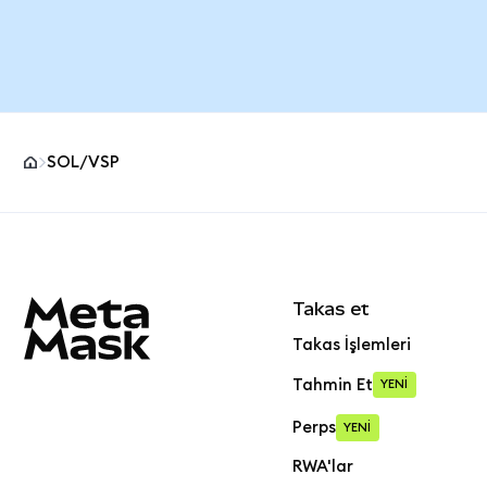
SOL/VSP
MetaMask site alt bilgisi
Takas et
Takas İşlemleri
Tahmin Et
YENİ
Perps
YENİ
RWA'lar