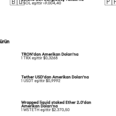
🇧🇩
🇵
1 SOL eşittir ৳9.004,40
ürün
TRON'dan Amerikan Doları'na
1 TRX eşittir $0,3268
Tether USD'dan Amerikan Doları'na
1 USDT eşittir $0,9992
Wrapped liquid staked Ether 2.0'dan
Amerikan Doları'na
1 WSTETH eşittir $2.370,50