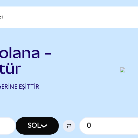
ci
olana -
tür
ERINE EŞITTIR
SOL