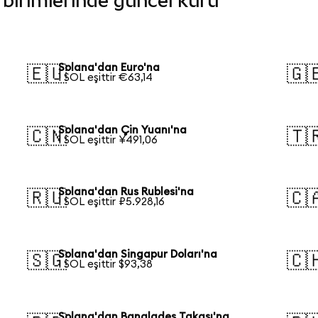
a birimlerinde güncel kuru
Solana'dan Euro'na
🇪🇺
🇬
1 SOL eşittir €63,14
Solana'dan Çin Yuanı'na
🇨🇳
🇹
1 SOL eşittir ¥491,06
Solana'dan Rus Rublesi'na
🇷🇺
🇨
1 SOL eşittir ₽5.928,16
Solana'dan Singapur Doları'na
🇸🇬
🇨
1 SOL eşittir $93,38
Solana'dan Bangladeş Takası'na