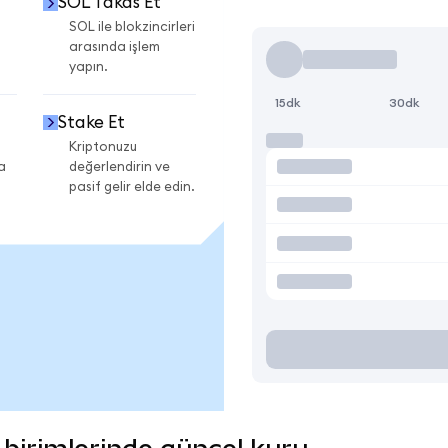
SOL Takas Et
SOL ile blokzincirleri
arasında işlem
yapın.
15dk
30dk
Stake Et
Kriptonuzu
a
değerlendirin ve
pasif gelir elde edin.