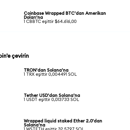
Coinbase Wrapped BTC'dan Amerikan
Doları'na
1 CBBTC eşittir $64.616,00
in'e çevirin
TRON'dan Solana'na
1 TRX eşittir 0,004491 SOL
Tether USD'dan Solana'na
1 USDT eşittir 0,013733 SOL
Wrapped liquid staked Ether 2.0'dan
Solana'na
1 WSTETH eşittir 32,5797 SOL