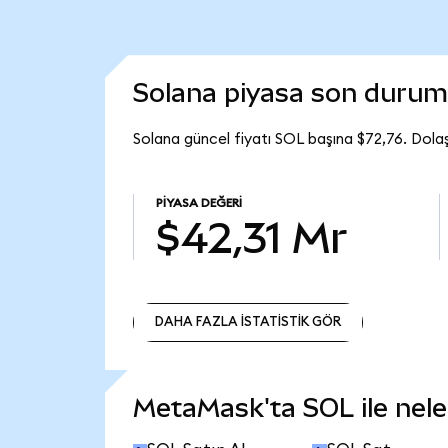
Solana piyasa son duru
Solana güncel fiyatı SOL başına $72,76. Dola
PIYASA DEĞERI
$42,31 Mr
DAHA FAZLA İSTATİSTİK GÖR
DAHA FAZLA İSTATİSTİK GÖR
MetaMask'ta SOL ile neler