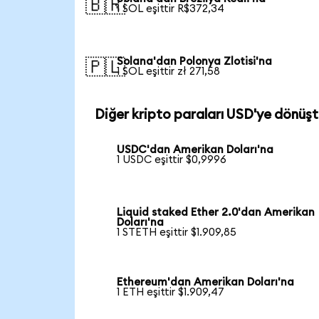
🇧🇷
1 SOL eşittir R$372,34
Solana'dan Polonya Zlotisi'na
🇵🇱
1 SOL eşittir zł 271,58
Diğer kripto paraları USD'ye dönüşt
USDC'dan Amerikan Doları'na
1 USDC eşittir $0,9996
Liquid staked Ether 2.0'dan Amerikan
Doları'na
1 STETH eşittir $1.909,85
Ethereum'dan Amerikan Doları'na
1 ETH eşittir $1.909,47