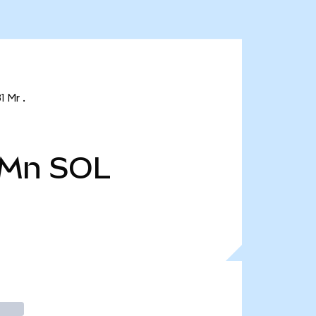
1 Mr .
 Mn
SOL