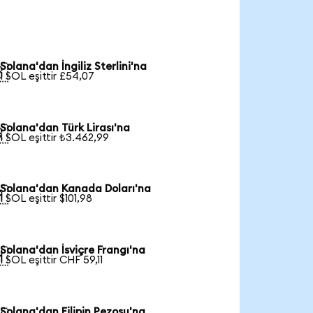
Solana'dan İngiliz Sterlini'na

1 SOL eşittir £54,07
Solana'dan Türk Lirası'na

1 SOL eşittir ₺3.462,99
Solana'dan Kanada Doları'na

1 SOL eşittir $101,98
Solana'dan İsviçre Frangı'na

1 SOL eşittir CHF 59,11
Solana'dan Filipin Pezosu'na