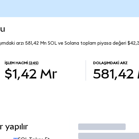
mu
şımdaki arzı 581,42 Mn SOL ve Solana toplam piyasa değeri $42,3
İŞLEM HACMI
(24S)
DOLAŞIMDAKI ARZ
$1,42 Mr
581,42
 yapılır
İşlem Yap