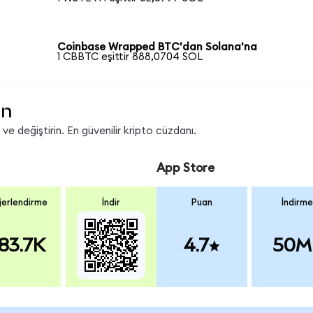
Coinbase Wrapped BTC'dan Solana'na
1 CBBTC eşittir 888,0704 SOL
in
e değiştirin. En güvenilir kripto cüzdanı.
App Store
erlendirme
İndir
Puan
İndirme
83.7K
4.7
50M