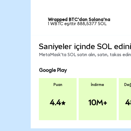
Wrapped BTC'dan Solana'na
1 WBTC eşittir 888,5377 SOL
Saniyeler içinde SOL edin
MetaMask'ta SOL satın alın, satın, takas edin v
Google Play
Puan
İndirme
Değ
4.4
10M+
4