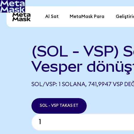
Al Sat
MetaMask Para
Geliştiri
(SOL - VSP) S
Vesper dönüş
SOL/VSP: 1 SOLANA, 741,9947 VSP DEĞ
SOL - VSP TAKAS ET