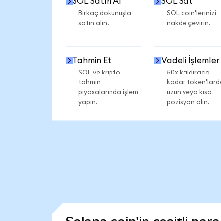
SOL Satın Al
SOL Sat
Birkaç dokunuşla
SOL coin'lerinizi
satın alın.
nakde çevirin.
Tahmin Et
Vadeli İşlemler
SOL ve kripto
50x kaldıraca
tahmin
kadar token'lard
piyasalarında işlem
uzun veya kısa
yapın.
pozisyon alın.