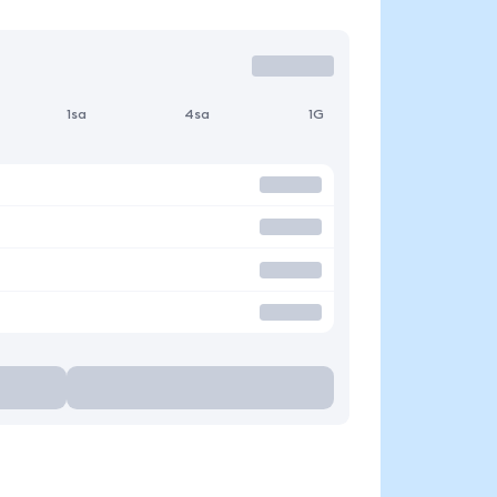
1sa
4sa
1G