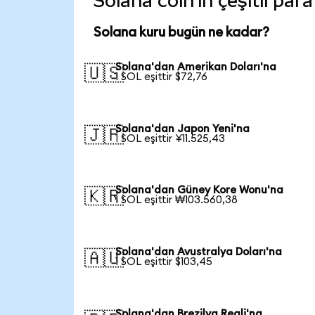
Solana coin'in çeşitli par
Solana kuru bugün ne kadar?
Solana'dan Amerikan Doları'na
🇺🇸
1 SOL eşittir $72,76
Solana'dan Japon Yeni'na
🇯🇵
1 SOL eşittir ¥11.525,43
Solana'dan Güney Kore Wonu'na
🇰🇷
1 SOL eşittir ₩103.560,38
Solana'dan Avustralya Doları'na
🇦🇺
1 SOL eşittir $103,45
Solana'dan Brezilya Reali'na