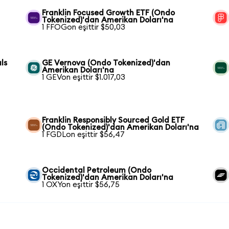
Franklin Focused Growth ETF (Ondo
Tokenized)'dan Amerikan Doları'na
1 FFOGon eşittir $50,03
ls
GE Vernova (Ondo Tokenized)'dan
Amerikan Doları'na
1 GEVon eşittir $1.017,03
Franklin Responsibly Sourced Gold ETF
(Ondo Tokenized)'dan Amerikan Doları'na
1 FGDLon eşittir $56,47
Occidental Petroleum (Ondo
Tokenized)'dan Amerikan Doları'na
1 OXYon eşittir $56,75