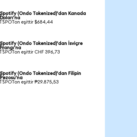
Spotify (Ondo Tokenized)'dan Kanada

Doları'na
1 SPOTon eşittir $684,44
Spotify (Ondo Tokenized)'dan İsviçre

Frangı'na
1 SPOTon eşittir CHF 396,73
Spotify (Ondo Tokenized)'dan Filipin

Pezosu'na
1 SPOTon eşittir ₱29.875,53