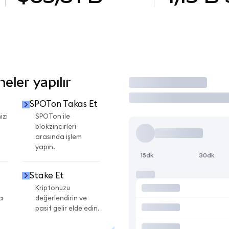
ler yapılır
İşlem Yap
SPOTon Takas Et
izi
SPOTon ile
blokzincirleri
arasında işlem
yapın.
15dk
30dk
Stake Et
Kriptonuzu
a
değerlendirin ve
pasif gelir elde edin.