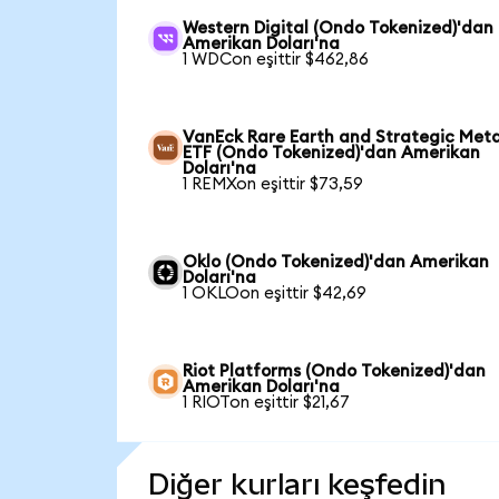
Western Digital (Ondo Tokenized)'dan
Amerikan Doları'na
1 WDCon eşittir $462,86
VanEck Rare Earth and Strategic Meta
ETF (Ondo Tokenized)'dan Amerikan
Doları'na
1 REMXon eşittir $73,59
Oklo (Ondo Tokenized)'dan Amerikan
Doları'na
1 OKLOon eşittir $42,69
Riot Platforms (Ondo Tokenized)'dan
Amerikan Doları'na
1 RIOTon eşittir $21,67
Diğer kurları keşfedin