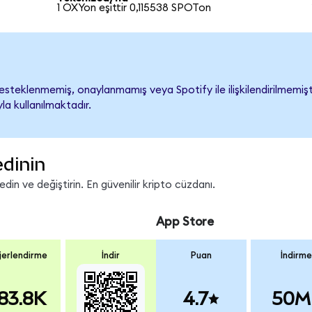
1 OXYon eşittir 0,115538 SPOTon
steklenmemiş, onaylanmamış veya Spotify ile ilişkilendirilmemiştir
a kullanılmaktadır.
edinin
in ve değiştirin. En güvenilir kripto cüzdanı.
App Store
erlendirme
İndir
Puan
İndirme
83.8K
4.7
50M