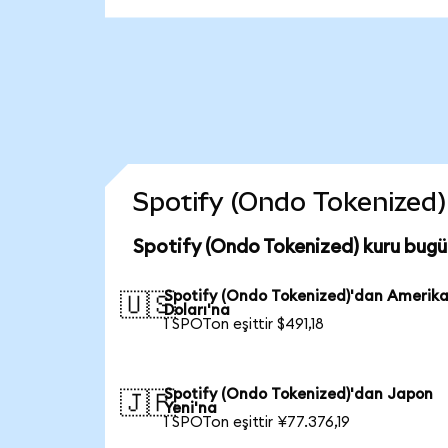
Spotify (Ondo Tokenized) 
Spotify (Ondo Tokenized) kuru bugü
Spotify (Ondo Tokenized)'dan Amerik
🇺🇸
Doları'na
1 SPOTon eşittir $491,18
Spotify (Ondo Tokenized)'dan Japon
🇯🇵
Yeni'na
1 SPOTon eşittir ¥77.376,19