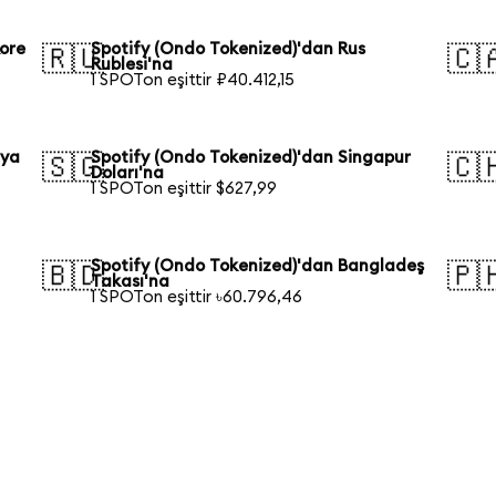
ore
Spotify (Ondo Tokenized)'dan Rus
🇷🇺
🇨
Rublesi'na
1 SPOTon eşittir ₽40.412,15
lya
Spotify (Ondo Tokenized)'dan Singapur
🇸🇬
🇨
Doları'na
1 SPOTon eşittir $627,99
Spotify (Ondo Tokenized)'dan Bangladeş
🇧🇩
🇵
Takası'na
1 SPOTon eşittir ৳60.796,46