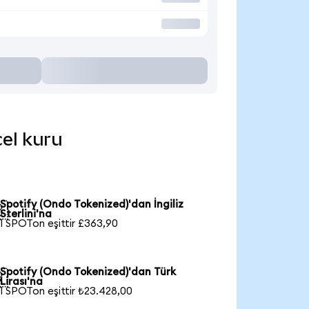
cel kuru
Spotify (Ondo Tokenized)'dan İngiliz

Sterlini'na
1 SPOTon eşittir £363,90
Spotify (Ondo Tokenized)'dan Türk

Lirası'na
1 SPOTon eşittir ₺23.428,00