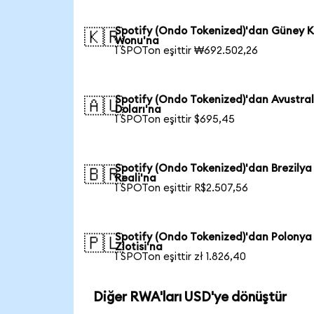
Spotify (Ondo Tokenized)'dan Güney K
🇰🇷
Wonu'na
1 SPOTon eşittir ₩692.502,26
Spotify (Ondo Tokenized)'dan Avustra
🇦🇺
Doları'na
1 SPOTon eşittir $695,45
Spotify (Ondo Tokenized)'dan Brezilya
🇧🇷
Reali'na
1 SPOTon eşittir R$2.507,56
Spotify (Ondo Tokenized)'dan Polonya
🇵🇱
Zlotisi'na
1 SPOTon eşittir zł 1.826,40
Diğer RWA'ları USD'ye dönüştür