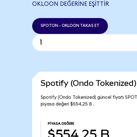
OKLOON DEĞERINE EŞITTIR
SPOTON - OKLOON TAKAS ET
Spotify (Ondo Tokenized
Spotify (Ondo Tokenized) güncel fiyatı SPOT
piyasa değeri $554,25 B .
PIYASA DEĞERI
$554,25 B