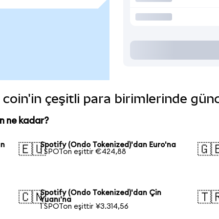
coin'in çeşitli para birimlerinde gün
n ne kadar?
an
Spotify (Ondo Tokenized)'dan Euro'na
🇪🇺
🇬
1 SPOTon eşittir €424,88
Spotify (Ondo Tokenized)'dan Çin
🇨🇳
🇹
Yuanı'na
1 SPOTon eşittir ¥3.314,56