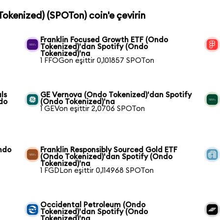
Tokenized) (SPOTon) coin'e çevirin
Franklin Focused Growth ETF (Ondo
Tokenized)'dan Spotify (Ondo
Tokenized)'na
1 FFOGon eşittir 0,101857 SPOTon
ls
GE Vernova (Ondo Tokenized)'dan Spotify
do
(Ondo Tokenized)'na
1 GEVon eşittir 2,0706 SPOTon
ndo
Franklin Responsibly Sourced Gold ETF
(Ondo Tokenized)'dan Spotify (Ondo
Tokenized)'na
1 FGDLon eşittir 0,114968 SPOTon
Occidental Petroleum (Ondo
Tokenized)'dan Spotify (Ondo
Tokenized)'na