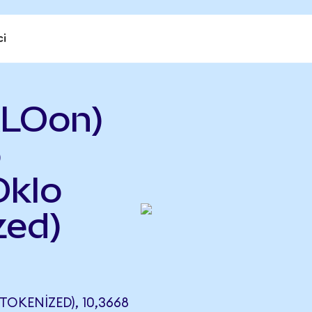
ci
KLOon)
o
Oklo
zed)
OKENIZED), 10,3668