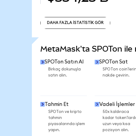
DAHA FAZLA İSTATİSTİK GÖR
DAHA FAZLA İSTATİSTİK GÖR
MetaMask'ta SPOTon ile ne
SPOTon Satın Al
SPOTon Sat
Birkaç dokunuşla
SPOTon coin'lerin
satın alın.
nakde çevirin.
Tahmin Et
Vadeli İşlemler
SPOTon ve kripto
50x kaldıraca
tahmin
kadar token'lard
piyasalarında işlem
uzun veya kısa
yapın.
pozisyon alın.