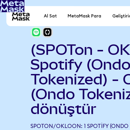
Al Sat
MetaMask Para
Geliştiri
(SPOTon - O
Spotify (Ond
Tokenized) - 
(Ondo Tokeni
dönüştür
SPOTON/OKLOON: 1 SPOTIFY (ONDO T