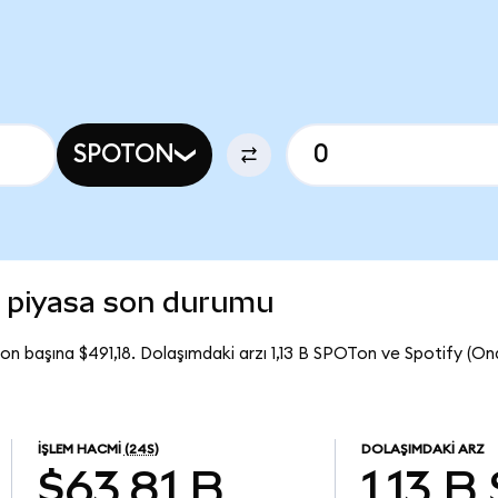
SPOTON
) piyasa son durumu
on başına $491,18. Dolaşımdaki arzı 1,13 B SPOTon ve Spotify (
İŞLEM HACMI
(24S)
DOLAŞIMDAKI ARZ
$63,81 B
1,13 B