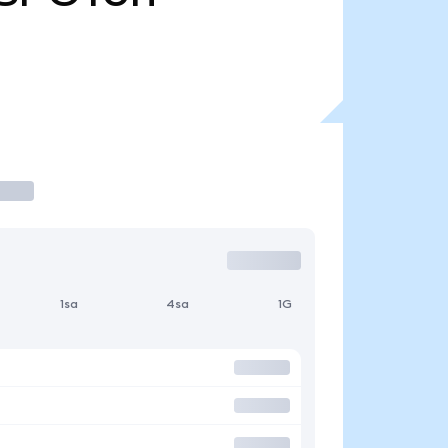
1sa
4sa
1G