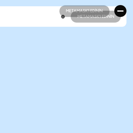
METAMASK'I EDİNİN
METAMASK'I EDİNİN
METAMASK'I EDİNİN
METAMASK'I EDİNİN