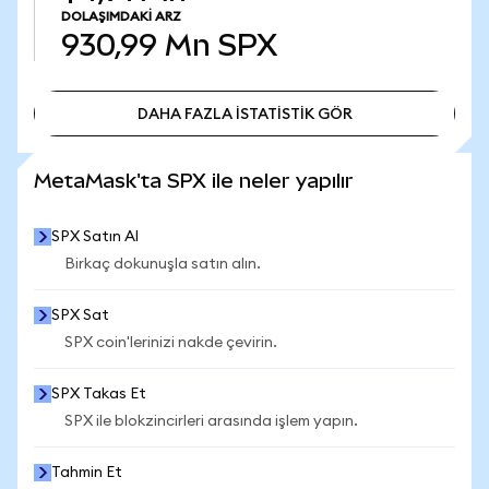
DOLAŞIMDAKI ARZ
930,99 Mn
SPX
DAHA FAZLA İSTATİSTİK GÖR
DAHA FAZLA İSTATİSTİK GÖR
MetaMask'ta SPX ile neler yapılır
SPX Satın Al
Birkaç dokunuşla satın alın.
SPX Sat
SPX coin'lerinizi nakde çevirin.
SPX Takas Et
SPX ile blokzincirleri arasında işlem yapın.
Tahmin Et