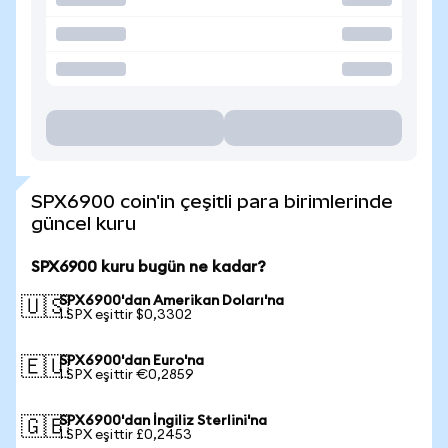
SPX6900 coin'in çeşitli para birimlerinde
güncel kuru
SPX6900 kuru bugün ne kadar?
SPX6900'dan Amerikan Doları'na
🇺🇸
1 SPX eşittir $0,3302
SPX6900'dan Euro'na
🇪🇺
1 SPX eşittir €0,2859
SPX6900'dan İngiliz Sterlini'na
🇬🇧
1 SPX eşittir £0,2453