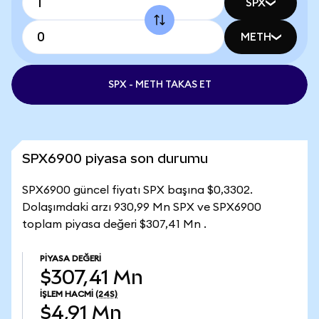
SPX
METH
SPX - METH TAKAS ET
SPX6900 piyasa son durumu
SPX6900 güncel fiyatı SPX başına $0,3302.
Dolaşımdaki arzı 930,99 Mn SPX ve SPX6900
toplam piyasa değeri $307,41 Mn .
PIYASA DEĞERI
$307,41 Mn
İŞLEM HACMI
(24S)
$4,91 Mn