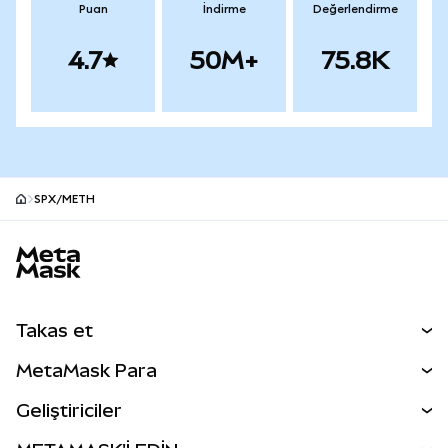
Puan
İndirme
Değerlendirme
4.7
50M+
75.8K
SPX/METH
MetaMask site alt bilgisi
Takas et
Takas İşlemleri
MetaMask Para
Tahmin Et
YENİ
Kripto Al
Geliştiriciler
Perps
YENİ
MetaMask Kart
Dökümantasyon