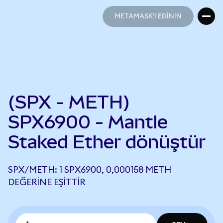
METAMASK'I EDİNİN
METAMASK'I EDİNİN
(SPX - METH)
SPX6900 - Mantle
Staked Ether dönüştür
SPX/METH: 1 SPX6900, 0,000158 METH
DEĞERINE EŞITTIR