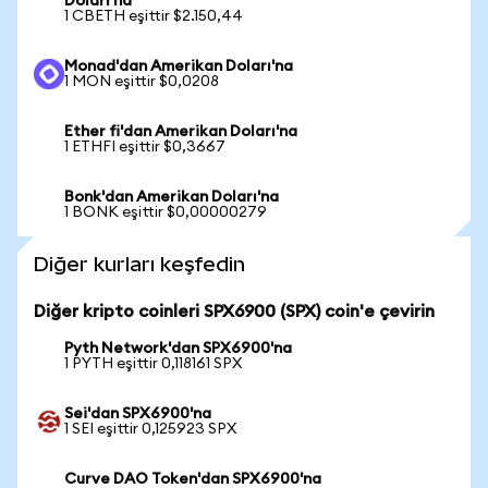
Doları'na
1 CBETH eşittir $2.150,44
Monad'dan Amerikan Doları'na
1 MON eşittir $0,0208
Ether fi'dan Amerikan Doları'na
1 ETHFI eşittir $0,3667
Bonk'dan Amerikan Doları'na
1 BONK eşittir $0,00000279
Diğer kurları keşfedin
Diğer kripto coinleri SPX6900 (SPX) coin'e çevirin
Pyth Network'dan SPX6900'na
1 PYTH eşittir 0,118161 SPX
Sei'dan SPX6900'na
1 SEI eşittir 0,125923 SPX
Curve DAO Token'dan SPX6900'na