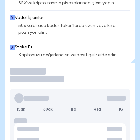
SPX ve kripto tahmin piyasalarında işlem yapın.
Vadeli İşlemler
50x kaldıraca kadar token'larda uzun veya kısa
pozisyon alın.
Stake Et
Kriptonuzu değerlendirin ve pasif gelir elde edin.
İşlem Yap
15dk
30dk
1sa
4sa
1G