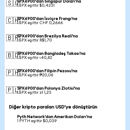
SPX6900'dan Singapur Doları'na
🇸🇬
1 SPX eşittir $0,4231
SPX6900'dan İsviçre Frangı'na
🇨🇭
1 SPX eşittir CHF 0,2666
SPX6900'dan Brezilya Reali'na
🇧🇷
1 SPX eşittir R$1,70
SPX6900'dan Bangladeş Takası'na
🇧🇩
1 SPX eşittir ৳40,82
SPX6900'dan Filipin Pezosu'na
🇵🇭
1 SPX eşittir ₱20,06
SPX6900'dan Polonya Zlotisi'na
🇵🇱
1 SPX eşittir zł 1,23
Diğer kripto paraları USD'ye dönüştürün
Pyth Network'dan Amerikan Doları'na
1 PYTH eşittir $0,039