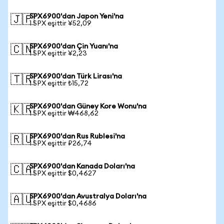
SPX6900'dan Japon Yeni'na
🇯🇵
1 SPX eşittir ¥52,09
SPX6900'dan Çin Yuanı'na
🇨🇳
1 SPX eşittir ¥2,23
SPX6900'dan Türk Lirası'na
🇹🇷
1 SPX eşittir ₺15,72
SPX6900'dan Güney Kore Wonu'na
🇰🇷
1 SPX eşittir ₩468,62
SPX6900'dan Rus Rublesi'na
🇷🇺
1 SPX eşittir ₽26,74
SPX6900'dan Kanada Doları'na
🇨🇦
1 SPX eşittir $0,4627
SPX6900'dan Avustralya Doları'na
🇦🇺
1 SPX eşittir $0,4686