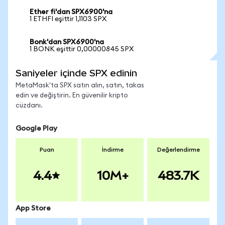
Ether fi'dan SPX6900'na
1 ETHFI eşittir 1,1103 SPX
Bonk'dan SPX6900'na
1 BONK eşittir 0,00000845 SPX
Saniyeler içinde SPX edinin
MetaMask'ta SPX satın alın, satın, takas
edin ve değiştirin. En güvenilir kripto
cüzdanı.
Google Play
Puan
İndirme
Değerlendirme
4.4
10M+
483.7K
App Store