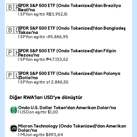
SPDR S&P 500 ETF (Ondo Tokenized)'dan Brezilya
🇧🇷
Reali'na
1 SPYon eşittir R$3.952,15
SPDR S&P 500 ETF (Ondo Tokenized)'dan Bangladeş
🇧🇩
Takası'na
1 SPYon eşittir ৳95.886,95
SPDR S&P 500 ETF (Ondo Tokenized)'dan Filipin
🇵🇭
Pezosu'na
1 SPYon eşittir ₱47.133,52
SPDR S&P 500 ETF (Ondo Tokenized)'dan Polonya
🇵🇱
Zlotisi'na
1 SPYon eşittir zł 2.886,55
Diğer RWA'ları USD'ye dönüştür
Ondo U.S. Dollar Token'dan Amerikan Doları'na
1 USDon eşittir $1,00
Micron Technology (Ondo Tokenized)'dan Amerikan
Doları'na
1 MUon eşittir $893,64