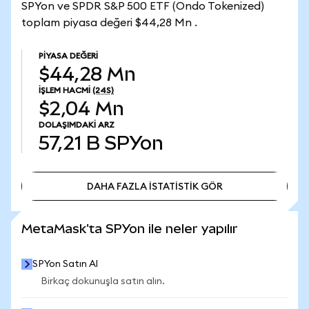
SPYon ve SPDR S&P 500 ETF (Ondo Tokenized)
toplam piyasa değeri $44,28 Mn .
PIYASA DEĞERI
$44,28 Mn
İŞLEM HACMI
(24S)
$2,04 Mn
DOLAŞIMDAKI ARZ
57,21 B
SPYon
DAHA FAZLA İSTATİSTİK GÖR
DAHA FAZLA İSTATİSTİK GÖR
MetaMask'ta SPYon ile neler yapılır
SPYon Satın Al
Birkaç dokunuşla satın alın.