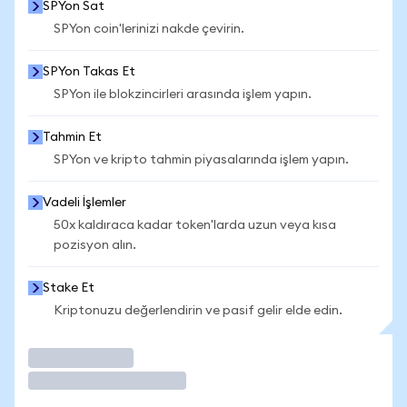
SPYon Sat
SPYon coin'lerinizi nakde çevirin.
SPYon Takas Et
SPYon ile blokzincirleri arasında işlem yapın.
Tahmin Et
SPYon ve kripto tahmin piyasalarında işlem yapın.
Vadeli İşlemler
50x kaldıraca kadar token'larda uzun veya kısa
pozisyon alın.
Stake Et
Kriptonuzu değerlendirin ve pasif gelir elde edin.
İşlem Yap