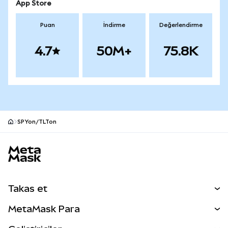
App Store
Puan
İndirme
Değerlendirme
4.7
50M+
75.8K
SPYon/TLTon
MetaMask site alt bilgisi
Takas et
Takas İşlemleri
MetaMask Para
Tahmin Et
YENİ
Kripto Al