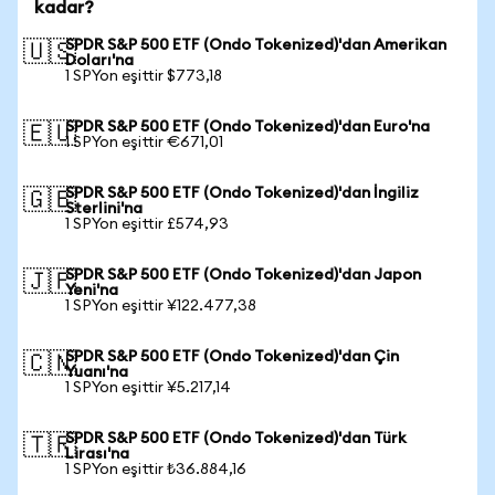
kadar?
SPDR S&P 500 ETF (Ondo Tokenized)'dan Amerikan
🇺🇸
Doları'na
1 SPYon eşittir $773,18
SPDR S&P 500 ETF (Ondo Tokenized)'dan Euro'na
🇪🇺
1 SPYon eşittir €671,01
SPDR S&P 500 ETF (Ondo Tokenized)'dan İngiliz
🇬🇧
Sterlini'na
1 SPYon eşittir £574,93
SPDR S&P 500 ETF (Ondo Tokenized)'dan Japon
🇯🇵
Yeni'na
1 SPYon eşittir ¥122.477,38
SPDR S&P 500 ETF (Ondo Tokenized)'dan Çin
🇨🇳
Yuanı'na
1 SPYon eşittir ¥5.217,14
SPDR S&P 500 ETF (Ondo Tokenized)'dan Türk
🇹🇷
Lirası'na
1 SPYon eşittir ₺36.884,16