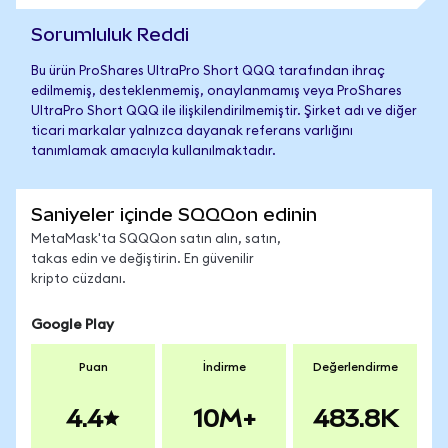
Sorumluluk Reddi
Bu ürün ProShares UltraPro Short QQQ tarafından ihraç
edilmemiş, desteklenmemiş, onaylanmamış veya ProShares
UltraPro Short QQQ ile ilişkilendirilmemiştir. Şirket adı ve diğer
ticari markalar yalnızca dayanak referans varlığını
tanımlamak amacıyla kullanılmaktadır.
Saniyeler içinde SQQQon edinin
MetaMask'ta SQQQon satın alın, satın,
takas edin ve değiştirin. En güvenilir
kripto cüzdanı.
Google Play
Puan
İndirme
Değerlendirme
4.4
10M+
483.8K