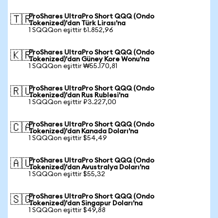
ProShares UltraPro Short QQQ (Ondo
🇹🇷
Tokenized)'dan Türk Lirası'na
1 SQQQon eşittir ₺1.852,96
ProShares UltraPro Short QQQ (Ondo
🇰🇷
Tokenized)'dan Güney Kore Wonu'na
1 SQQQon eşittir ₩55.170,81
ProShares UltraPro Short QQQ (Ondo
🇷🇺
Tokenized)'dan Rus Rublesi'na
1 SQQQon eşittir ₽3.227,00
ProShares UltraPro Short QQQ (Ondo
🇨🇦
Tokenized)'dan Kanada Doları'na
1 SQQQon eşittir $54,49
ProShares UltraPro Short QQQ (Ondo
🇦🇺
Tokenized)'dan Avustralya Doları'na
1 SQQQon eşittir $55,32
ProShares UltraPro Short QQQ (Ondo
🇸🇬
Tokenized)'dan Singapur Doları'na
1 SQQQon eşittir $49,88