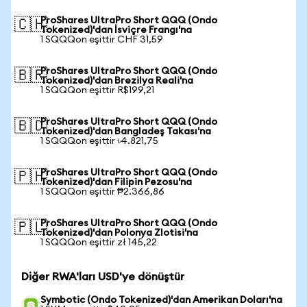
ProShares UltraPro Short QQQ (Ondo
🇨🇭
Tokenized)'dan İsviçre Frangı'na
1 SQQQon eşittir CHF 31,59
ProShares UltraPro Short QQQ (Ondo
🇧🇷
Tokenized)'dan Brezilya Reali'na
1 SQQQon eşittir R$199,21
ProShares UltraPro Short QQQ (Ondo
🇧🇩
Tokenized)'dan Bangladeş Takası'na
1 SQQQon eşittir ৳4.821,75
ProShares UltraPro Short QQQ (Ondo
🇵🇭
Tokenized)'dan Filipin Pezosu'na
1 SQQQon eşittir ₱2.366,86
ProShares UltraPro Short QQQ (Ondo
🇵🇱
Tokenized)'dan Polonya Zlotisi'na
1 SQQQon eşittir zł 145,22
Diğer RWA'ları USD'ye dönüştür
Symbotic (Ondo Tokenized)'dan Amerikan Doları'na