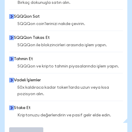
Birkaç dokunuşla satın alın.
SQQQon Sat
SQQQon coin'lerinizi nakde çevirin.
SQQQon Takas Et
SQQQon ile blokzincirleri arasında işlem yapın.
Tahmin Et
SQQQon ve kripto tahmin piyasalarında işlem yapın.
Vadeli İşlemler
50x kaldıraca kadar token'larda uzun veya kısa
pozisyon alın.
Stake Et
Kriptonuzu değerlendirin ve pasif gelir elde edin.
İşlem Yap