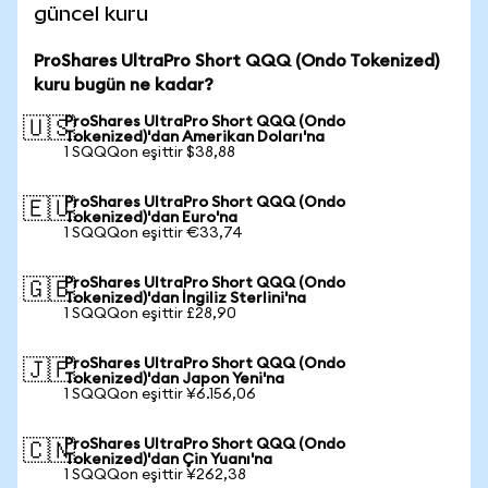
güncel kuru
ProShares UltraPro Short QQQ (Ondo Tokenized)
kuru bugün ne kadar?
ProShares UltraPro Short QQQ (Ondo
🇺🇸
Tokenized)'dan Amerikan Doları'na
1 SQQQon eşittir $38,88
ProShares UltraPro Short QQQ (Ondo
🇪🇺
Tokenized)'dan Euro'na
1 SQQQon eşittir €33,74
ProShares UltraPro Short QQQ (Ondo
🇬🇧
Tokenized)'dan İngiliz Sterlini'na
1 SQQQon eşittir £28,90
ProShares UltraPro Short QQQ (Ondo
🇯🇵
Tokenized)'dan Japon Yeni'na
1 SQQQon eşittir ¥6.156,06
ProShares UltraPro Short QQQ (Ondo
🇨🇳
Tokenized)'dan Çin Yuanı'na
1 SQQQon eşittir ¥262,38