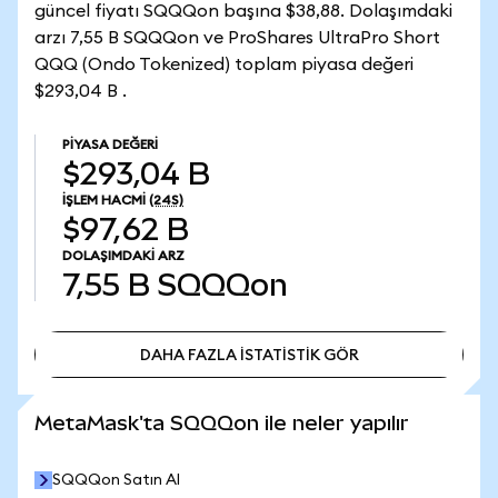
güncel fiyatı SQQQon başına $38,88. Dolaşımdaki
arzı 7,55 B SQQQon ve ProShares UltraPro Short
QQQ (Ondo Tokenized) toplam piyasa değeri
$293,04 B .
PIYASA DEĞERI
$293,04 B
İŞLEM HACMI
(24S)
$97,62 B
DOLAŞIMDAKI ARZ
7,55 B
SQQQon
DAHA FAZLA İSTATİSTİK GÖR
DAHA FAZLA İSTATİSTİK GÖR
MetaMask'ta SQQQon ile neler yapılır
SQQQon Satın Al