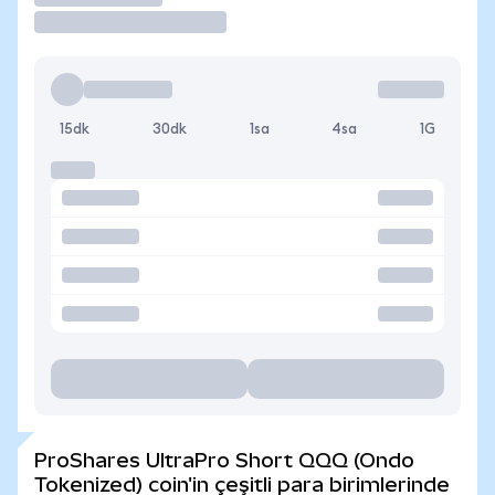
15dk
30dk
1sa
4sa
1G
ProShares UltraPro Short QQQ (Ondo
Tokenized) coin'in çeşitli para birimlerinde