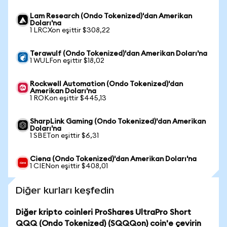
Lam Research (Ondo Tokenized)'dan Amerikan
Doları'na
1 LRCXon eşittir $308,22
Terawulf (Ondo Tokenized)'dan Amerikan Doları'na
1 WULFon eşittir $18,02
Rockwell Automation (Ondo Tokenized)'dan
Amerikan Doları'na
1 ROKon eşittir $445,13
SharpLink Gaming (Ondo Tokenized)'dan Amerikan
Doları'na
1 SBETon eşittir $6,31
Ciena (Ondo Tokenized)'dan Amerikan Doları'na
1 CIENon eşittir $408,01
Diğer kurları keşfedin
Diğer kripto coinleri ProShares UltraPro Short
QQQ (Ondo Tokenized) (SQQQon) coin'e çevirin