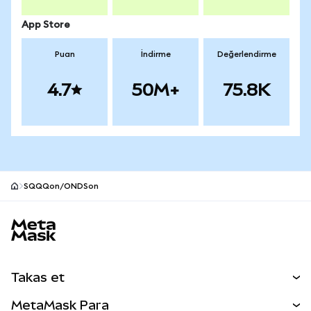
App Store
Puan
İndirme
Değerlendirme
4.7
50M+
75.8K
SQQQon/ONDSon
MetaMask site alt bilgisi
Takas et
Takas İşlemleri
MetaMask Para