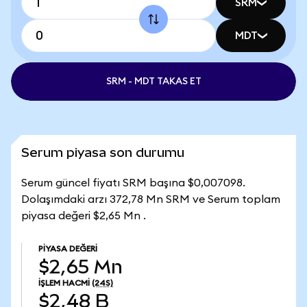
SRM
MDT
SRM - MDT TAKAS ET
Serum piyasa son durumu
Serum güncel fiyatı SRM başına $0,007098.
Dolaşımdaki arzı 372,78 Mn SRM ve Serum toplam
piyasa değeri $2,65 Mn .
PIYASA DEĞERI
$2,65 Mn
İŞLEM HACMI
(24S)
$2,48 B