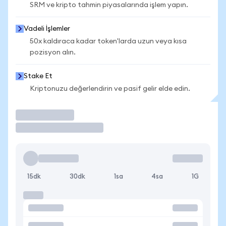
SRM ve kripto tahmin piyasalarında işlem yapın.
Vadeli İşlemler
50x kaldıraca kadar token'larda uzun veya kısa
pozisyon alın.
Stake Et
Kriptonuzu değerlendirin ve pasif gelir elde edin.
İşlem Yap
15dk
30dk
1sa
4sa
1G