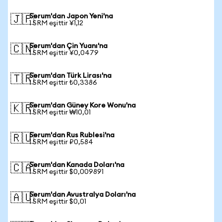
Serum'dan Japon Yeni'na
🇯🇵
1 SRM eşittir ¥1,12
Serum'dan Çin Yuanı'na
🇨🇳
1 SRM eşittir ¥0,0479
Serum'dan Türk Lirası'na
🇹🇷
1 SRM eşittir ₺0,3386
Serum'dan Güney Kore Wonu'na
🇰🇷
1 SRM eşittir ₩10,01
Serum'dan Rus Rublesi'na
🇷🇺
1 SRM eşittir ₽0,584
Serum'dan Kanada Doları'na
🇨🇦
1 SRM eşittir $0,009891
Serum'dan Avustralya Doları'na
🇦🇺
1 SRM eşittir $0,01