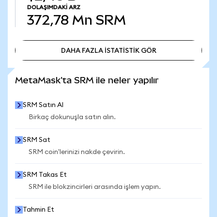
DOLAŞIMDAKI ARZ
372,78 Mn
SRM
DAHA FAZLA İSTATİSTİK GÖR
DAHA FAZLA İSTATİSTİK GÖR
MetaMask'ta SRM ile neler yapılır
SRM Satın Al
Birkaç dokunuşla satın alın.
SRM Sat
SRM coin'lerinizi nakde çevirin.
SRM Takas Et
SRM ile blokzincirleri arasında işlem yapın.
Tahmin Et