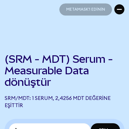
METAMASK'I EDİNİN
METAMASK'I EDİNİN
(SRM - MDT) Serum -
Measurable Data
dönüştür
SRM/MDT: 1 SERUM, 2,4256 MDT DEĞERINE
EŞITTIR