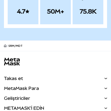
4.7
50M+
75.8K
SRM/MDT
MetaMask site alt bilgisi
Takas et
Takas İşlemleri
MetaMask Para
Tahmin Et
YENİ
Kripto Al
Geliştiriciler
Perps
YENİ
MetaMask Kart
Dökümantasyon
METAMASK'İ EDİN
RWA'lar