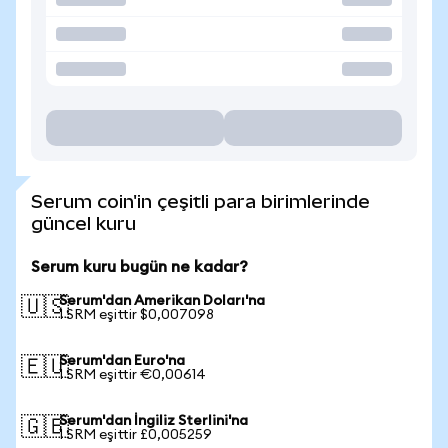
Serum coin'in çeşitli para birimlerinde
güncel kuru
Serum kuru bugün ne kadar?
Serum'dan Amerikan Doları'na
🇺🇸
1 SRM eşittir $0,007098
Serum'dan Euro'na
🇪🇺
1 SRM eşittir €0,00614
Serum'dan İngiliz Sterlini'na
🇬🇧
1 SRM eşittir £0,005259