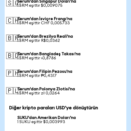
Serum'dan Singapur Doları'na
🇸🇬
1 SRM eşittir $0,009075
Serum'dan İsviçre Frangı'na
🇨🇭
1 SRM eşittir CHF 0,005733
Serum'dan Brezilya Reali'na
🇧🇷
1 SRM eşittir R$0,0362
Serum'dan Bangladeş Takası'na
🇧🇩
1 SRM eşittir ৳0,8786
Serum'dan Filipin Pezosu'na
🇵🇭
1 SRM eşittir ₱0,4317
Serum'dan Polonya Zlotisi'na
🇵🇱
1 SRM eşittir zł 0,0264
Diğer kripto paraları USD'ye dönüştürün
SUKU'dan Amerikan Doları'na
1 SUKU eşittir $0,003993