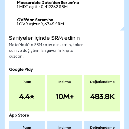
Measurable Data'dan Serum'na
1 MDT eşittir 0,412262 SRM
OVR'dan Serum'na
1 OVR eşittir 3,6745 SRM
Saniyeler içinde SRM edinin
MetaMask'ta SRM satın alın, satın, takas
edin ve değiştirin. En güvenilir kripto
cüzdanı.
Google Play
Puan
İndirme
Değerlendirme
4.4
10M+
483.8K
App Store
Puan
İndirme
Değerlendirme